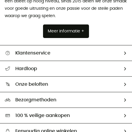
een atleet op hoog niveau, sinds 2015 delen we onze smaak
voor goede uitrusting en onze passie voor de steile paden
waarop we graag spelen.
Meer informatie +
Klantenservice
Helpcentrum & contact
Hardloop
Mijn zending volgen
Wie zijn we ?
Retourzendingen & Terugbetalingen
Onze beloften
HardGuides
Maattabelen
Ecologische voetafdruk
Ambassadeurs
Bezorgmethoden
Tweedehands
Hardgreen
100 % veilige aankopen
Eenvoudig online winkelen