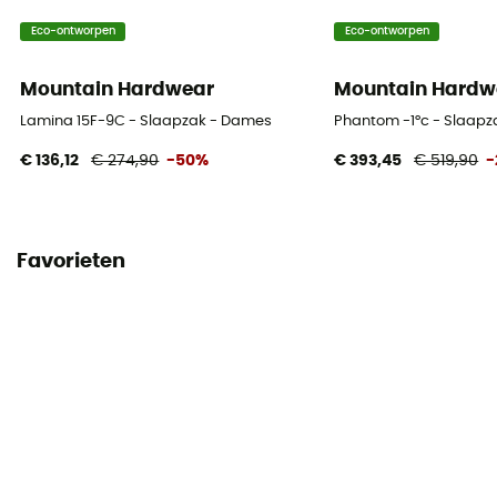
Eco-ontworpen
Eco-ontworpen
Mountain Hardwear
Mountain Hardw
Lamina 15F-9C - Slaapzak - Dames
Phantom -1°c - Slaapz
€ 136,12
€ 274,90
-50%
€ 393,45
€ 519,90
-
Favorieten