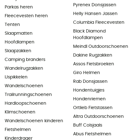
Pyrenex Donsjassen
Parkas heren
Helly Hansen Jassen
Fleecevesten heren
Columbia Fleecevesten
Tenten
Black Diamond
Slaapmatten
Hoofdlampen
Hoofdlampen
Meindl Outdoorschoenen
Slaapzakken
Dakine Rugzakken
Camping branders
Assos Fietsbroeken
Wandelrugzakken
Giro Helmen
IJspikkelen
Rab Donsjassen
Wandelschoenen
Hondentuigjes
Trailrunningschoenen
Hondenriemen
Hardloopschoenen
Ortlieb Fietstassen
Klimschoenen
Altra Outdoorschoenen
Wandelschoenen kinderen
Buff Colsjaals
Fietshelmen
Abus Fietshelmen
Kinderdrager