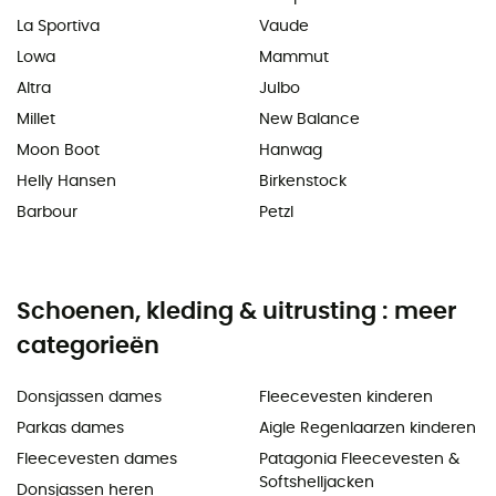
La Sportiva
Vaude
Lowa
Mammut
Altra
Julbo
Millet
New Balance
Moon Boot
Hanwag
Helly Hansen
Birkenstock
Barbour
Petzl
Schoenen, kleding & uitrusting : meer
categorieën
Donsjassen dames
Fleecevesten kinderen
Parkas dames
Aigle Regenlaarzen kinderen
Fleecevesten dames
Patagonia Fleecevesten &
Softshelljacken
Donsjassen heren