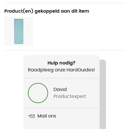
Aanbevolen voor
Product(en) gekoppeld aan dit item
Bergbeklimmen / Kamperen / Bivak
Voor
Heren / Dames
Product
Lamina 0F / -18C
Hulp nodig?
Raadpleeg onze HardGuides!
David
Productexpert
Mail ons