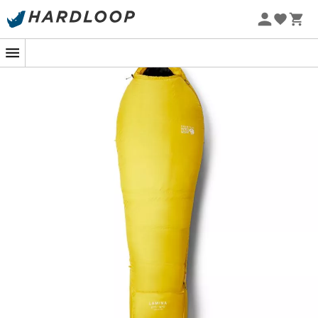
Zomeraanbiedingen 🔥 -5% EXTRA vanaf 2 producten* met
code Summer5
-5% Extra - Code Summer5
Bereid je voor op koude nachten in de buitenlucht met
de
Lamina
slaapzak van
Mountain Hardwear
. Of je nu
op een winterexpeditie gaat of kampeert onder extreme
omstandigheden, deze slaapzak is ontworpen om je
warm en goed geïsoleerd te houden. Met een
comforttemperatuur tot
-18°C
biedt hij optimale
bescherming tegen ijzige kou. Het
ergonomische
ontwerp
, de
verstelbare capuchon
en de
rits
zonder
haperingen zorgen ervoor dat je je comfortabel kunt