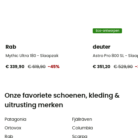
Eco-ontworpen
Rab
deuter
Mythic Ultra 180 - Slaapzak
Astro Pro 800 SL - Sl
€ 339,90
€ 619,90
-45%
€ 351,20
€ 529,90
-
Onze favoriete schoenen, kleding &
uitrusting merken
Patagonia
Fjällräven
Ortovox
Columbia
Rab
Scarpa