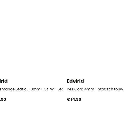
lrid
Edelrid
ormance Static 11,0mm 1-St-W - Statisch touw
Pes Cord 4mm - Statisch touw
,90
€ 14,90