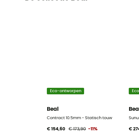
Eco-ontworpen
Ec
Beal
Bea
Contract 10.5mm - Statisch touw
Sunu
€ 154,60
€ 173,90
-11%
€ 27