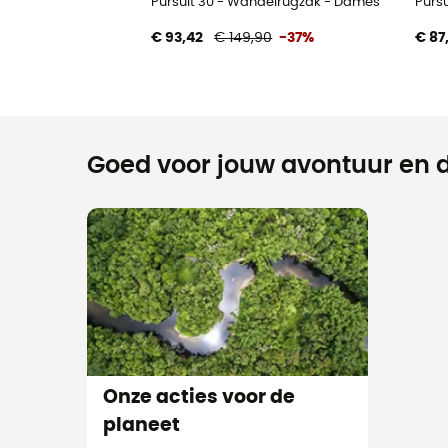
Pursuit 30 - Wandelrugzak - Dames
Purs
€ 93,42
€ 149,90
-37%
€ 87
Goed voor jouw avontuur en d
Onze acties voor de
planeet