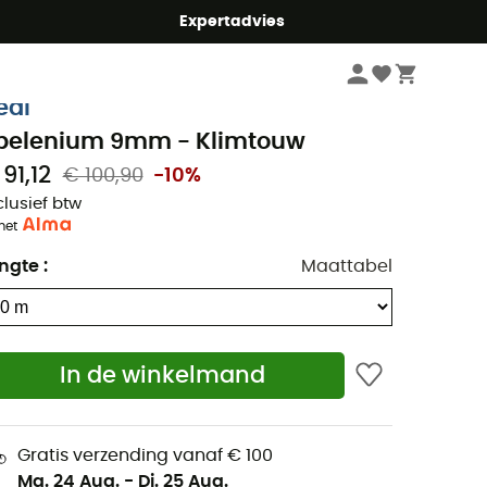
mmer5
Expertadvies
Klimmen
Klimtouwen
eal
pelenium 9mm - Klimtouw
91,12
€ 100,90
-10%
clusief btw
met
ngte
:
Maattabel
In de winkelmand
Gratis verzending vanaf € 100
Ma. 24 Aug.
-
Di. 25 Aug.