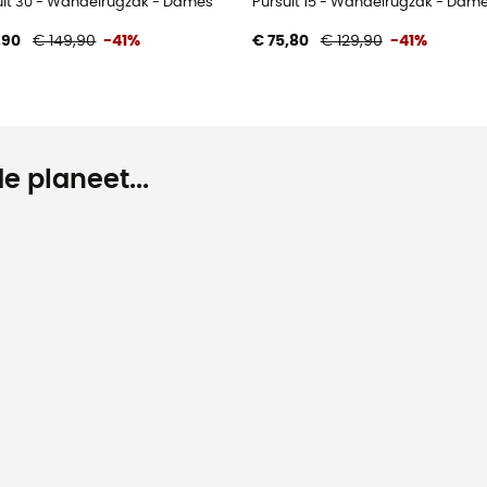
uit 30 - Wandelrugzak - Dames
Pursuit 15 - Wandelrugzak - Dam
,90
€ 149,90
-41%
€ 75,80
€ 129,90
-41%
e planeet...