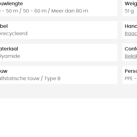
ouwlengte
Weig
 - 50 m / 50 - 60 m / Meer dan 80 m
51 g
bel
Hand
recycleerd
Raadp
teriaal
Conf
olyamide
Bekij
ouw
Pers
lfstatische touw / Type B
PPE 