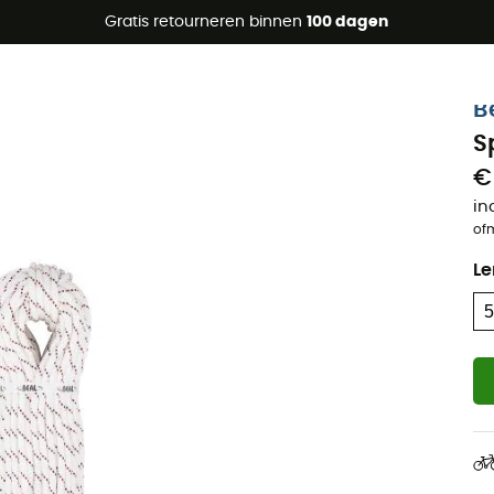
raanbiedingen 🔥 -5% EXTRA vanaf 2 producten* met code Su
Gratis retourneren binnen
100 dagen
Eco-ontworpen
B
S
€ 
in
of
Le