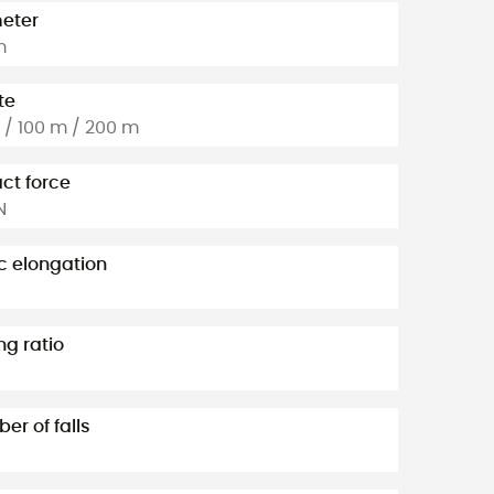
eter
m
te
 / 100 m / 200 m
ct force
N
c elongation
ng ratio
er of falls