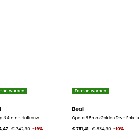
o-ontworpen
Eco-ontworpen
l
Beal
p 8.4mm - Halftouw
Opera 8.5mm Golden Dry - Enkel
4,47
€ 342,90
-19%
€ 751,41
€ 834,90
-10%