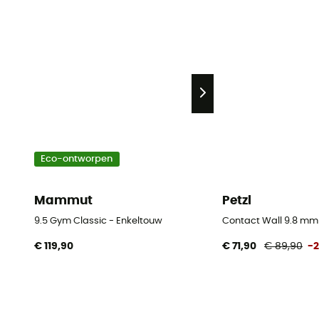
Eco-ontworpen
Mammut
Petzl
9.5 Gym Classic - Enkeltouw
Contact Wall 9.8 mm
€ 119,90
€ 71,90
€ 89,90
-