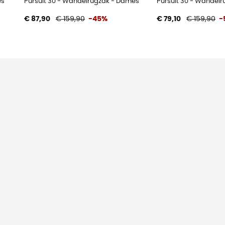
es
Pursuit 30 - Wandelrugzak - Dames
Pursuit 30 - Wandelr
€ 87,90
€ 159,90
-45%
€ 79,10
€ 159,90
-