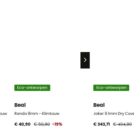
Eco-ontworpen
Eco-ontworpen
Beal
Beal
touw
Rando 8mm - Klimtouw
Joker 9.1mm Dry Cove
€ 40,90
€ 50,90
-19%
€ 343,71
€ 404,90