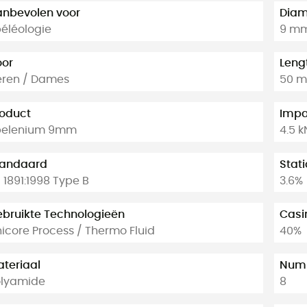
nbevolen voor
Diam
éléologie
9 m
oor
Leng
eren / Dames
50 m
oduct
Impa
pelenium 9mm
4.5 k
tandaard
Stati
 1891:1998 Type B
3.6%
bruikte Technologieën
Casi
icore Process / Thermo Fluid
40%
teriaal
Numb
olyamide
8