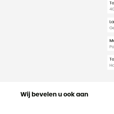
T
40
La
Ge
Ma
P
T
Ha
Wij bevelen u ook aan