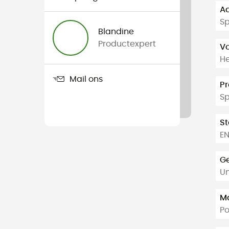
Aa
Sp
Blandine
Productexpert
V
H
Mail ons
Pr
S
S
EN
Ge
Un
Ma
P