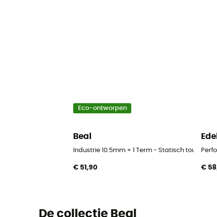
Eco-ontworpen
Beal
Ede
Industrie 10.5mm + 1 Term - Statisch touw
Perf
€ 51,90
€ 58
De collectie Beal