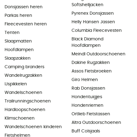
Softshelljacken
Donsjassen heren
Pyrenex Donsjassen
Parkas heren
Helly Hansen Jassen
Fleecevesten heren
Columbia Fleecevesten
Tenten
Black Diamond
Slaapmatten
Hoofdlampen
Hoofdlampen
Meindl Outdoorschoenen
Slaapzakken
Dakine Rugzakken
Camping branders
Assos Fietsbroeken
Wandelrugzakken
Giro Helmen
IJspikkelen
Rab Donsjassen
Wandelschoenen
Hondentuigjes
Trailrunningschoenen
Hondenriemen
Hardloopschoenen
Ortlieb Fietstassen
Klimschoenen
Altra Outdoorschoenen
Wandelschoenen kinderen
Buff Colsjaals
Fietshelmen