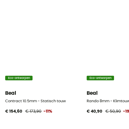
Dynamic elongation
35%
Static elongation
6
Casing ratio
42%
Number of falls
Eco-ontworpen
Eco-ontworpen
6
Beal
Beal
Center marking
Ja
Contract 10.5mm - Statisch touw
Rando 8mm - Klimtou
€ 154,60
€ 173,90
-11%
€ 40,90
€ 50,90
-1
Weight per meter
61 g