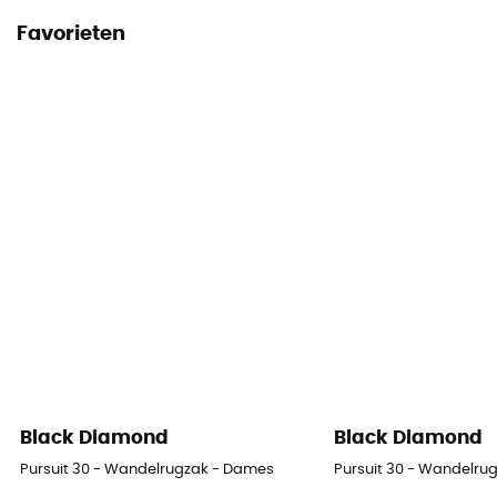
Handleiding
Favorieten
Raadpleeg de bijsluiter
Conformiteitsverklaring
Bekijk de conformiteitsverklaring
Persoonlijke beschermingsuitrusting
PPE - Category 3
Black Diamond
Black Diamond
Pursuit 30 - Wandelrugzak - Dames
Pursuit 30 - Wandelru