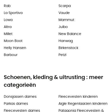
Rab
Scarpa
La Sportiva
Vaude
Lowa
Mammut
Altra
Julbo
Millet
New Balance
Moon Boot
Hanwag
Helly Hansen
Birkenstock
Barbour
Petzl
Schoenen, kleding & uitrusting : meer
categorieën
Donsjassen dames
Fleecevesten kinderen
Parkas dames
Aigle Regenlaarzen kinderen
Fleecevesten dames
Patagonia Fleecevesten &