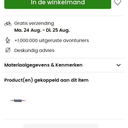
In de winkelmand
Gratis verzending
Ma. 24 Aug.
-
Di. 25 Aug.
+1.000.000 uitgeruste avonturiers
Deskundig advies
Materiaalgegevens & Kenmerken
Aanbevolen voor
Product(en) gekoppeld aan dit item
Klimmen / Multipitch klimmen / Sportklimmen
Voor
Heren / Dames
Product
Booster 9.7mm Golden Dry