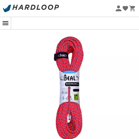
Zomeraanbiedingen 🔥 -5% EXTRA vanaf 2 producten* met
code Summer5
Eco-ontworpen