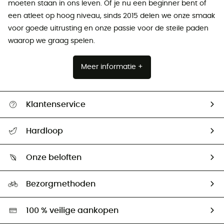
moeten staan ​​in ons leven. Of je nu een beginner bent of
een atleet op hoog niveau, sinds 2015 delen we onze smaak
voor goede uitrusting en onze passie voor de steile paden
waarop we graag spelen.
Meer informatie +
Klantenservice
Helpcentrum & contact
Hardloop
Mijn zending volgen
Wie zijn we ?
Retourzendingen & Terugbetalingen
Onze beloften
HardGuides
Maattabelen
Ecologische voetafdruk
Ambassadeurs
Bezorgmethoden
Tweedehands
Hardgreen
100 % veilige aankopen