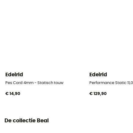
Label
Gerecycleerd / Origine Européenne Garantie
Materiaal
Polyamide
Touw
Single rope
Edelrid
Edelrid
Diameter
9,7 mm
Pes Cord 4mm - Statisch touw
Performance Static 11
€ 14,90
€ 129,90
Lengte
50 m / 60 m / 70 m
Impact force
De collectie Beal
7.5 KN