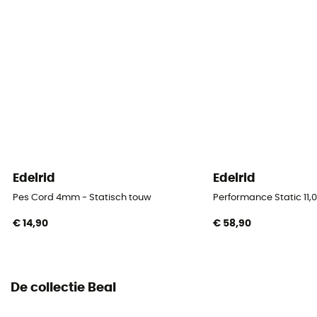
dan 80 m
Label
Gerecycleerd / Origine Européenne Garantie
Materiaal
Polyamide
Touw
Single rope
Edelrid
Edelrid
Diameter
Pes Cord 4mm - Statisch touw
Performance Static 11
10 mm
€ 14,90
€ 58,90
Lengte
50 m / 60 m / 70 m / 80 m / 200 m
De collectie Beal
Impact force