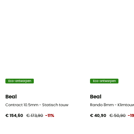
7.7 kN
Dynamic elongation
34
Static elongation
6,1 %
Casing ratio
42%
Eco-ontworpen
Eco-ontworpen
Number of falls
6
Beal
Beal
Center marking
Contract 10.5mm - Statisch touw
Rando 8mm - Klimtou
No
€ 154,60
€ 173,90
-11%
€ 40,90
€ 50,90
-1
Weight per meter
60 g