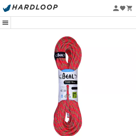
Zomeraanbiedingen 🔥 -5% EXTRA vanaf 2 producten* met
code Summer5
Eco-ontworpen