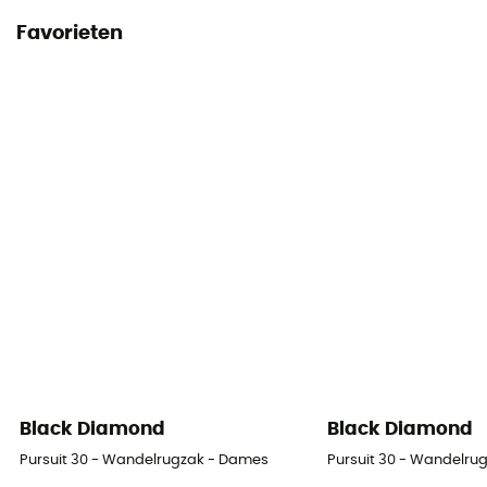
Favorieten
Handleiding
Raadpleeg de bijsluiter
Conformiteitsverklaring
Bekijk de conformiteitsverklaring
Persoonlijke beschermingsuitrusting
PPE - Category 3
Black Diamond
Black Diamond
Pursuit 30 - Wandelrugzak - Dames
Pursuit 30 - Wandelru