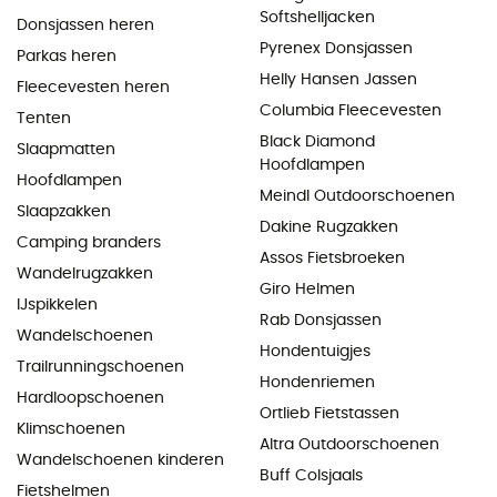
Softshelljacken
Donsjassen heren
Pyrenex Donsjassen
Parkas heren
Helly Hansen Jassen
Fleecevesten heren
Columbia Fleecevesten
Tenten
Black Diamond
Slaapmatten
Hoofdlampen
Hoofdlampen
Meindl Outdoorschoenen
Slaapzakken
Dakine Rugzakken
Camping branders
Assos Fietsbroeken
Wandelrugzakken
Giro Helmen
IJspikkelen
Rab Donsjassen
Wandelschoenen
Hondentuigjes
Trailrunningschoenen
Hondenriemen
Hardloopschoenen
Ortlieb Fietstassen
Klimschoenen
Altra Outdoorschoenen
Wandelschoenen kinderen
Buff Colsjaals
Fietshelmen