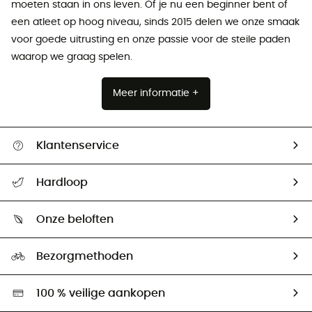
moeten staan ​​in ons leven. Of je nu een beginner bent of
een atleet op hoog niveau, sinds 2015 delen we onze smaak
voor goede uitrusting en onze passie voor de steile paden
waarop we graag spelen.
Meer informatie +
Klantenservice
Helpcentrum & contact
Hardloop
Mijn zending volgen
Wie zijn we ?
Retourzendingen & Terugbetalingen
Onze beloften
HardGuides
Maattabelen
Ecologische voetafdruk
Ambassadeurs
Bezorgmethoden
Tweedehands
Hardgreen
100 % veilige aankopen