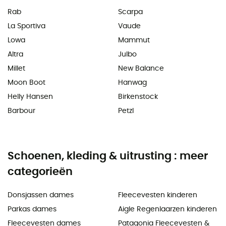
Rab
Scarpa
La Sportiva
Vaude
Lowa
Mammut
Altra
Julbo
Millet
New Balance
Moon Boot
Hanwag
Helly Hansen
Birkenstock
Barbour
Petzl
Schoenen, kleding & uitrusting : meer
categorieën
Donsjassen dames
Fleecevesten kinderen
Parkas dames
Aigle Regenlaarzen kinderen
Fleecevesten dames
Patagonia Fleecevesten &