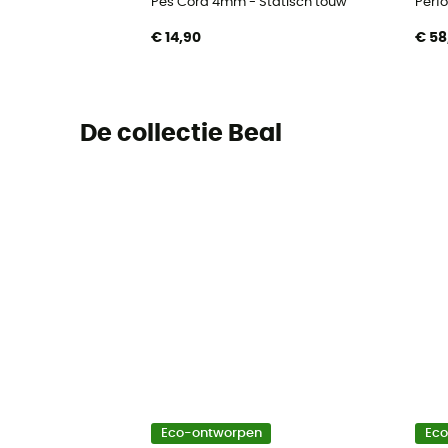
Pes Cord 4mm - Statisch touw
Perf
€ 14,90
€ 58
De collectie Beal
Eco-ontworpen
Ec