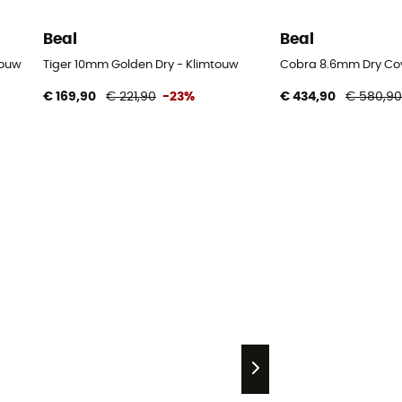
Beal
Beal
touw
Tiger 10mm Golden Dry - Klimtouw
Cobra 8.6mm Dry Cov
€ 169,90
€ 221,90
-23%
€ 434,90
€ 580,9