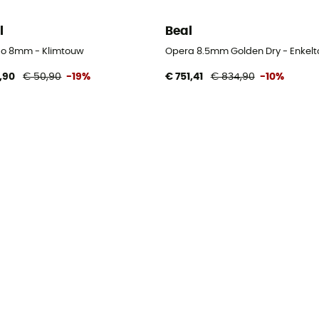
l
Beal
o 8mm - Klimtouw
Opera 8.5mm Golden Dry - Enkel
,90
€ 50,90
-19%
€ 751,41
€ 834,90
-10%