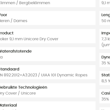
Klimmen / Bergbeklimmen
9,1
Voor
Len
Heren / Dames
50 m
Product
Impa
Joker 9,1 mm Unicore Dry Cover
7,3 
(jum
Waterafstotende
Ja
Dyn
35 %
Standaard
EN 892:2012+A3:2023 / UIAA 101 Dynamic Ropes
Stat
8,5 
Gebruikte Technologieën
Dry Cover / Unicore
Casi
35%
Materiaal