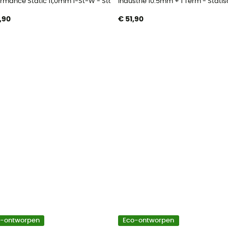
ormance Static 11,0mm 1-St-W - Statisch touw
Industrie 10.5mm + 1 Term - Stati
,90
€ 51,90
o-ontworpen
Eco-ontworpen