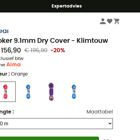
mmer5
Expertadvies
Klimmen
Klimtouwen
eal
oker 9.1mm Dry Cover - Klimtouw
 156,90
€ 195,90
-20%
clusief btw
met
eur
:
Oranje
ngte
:
Maattabel