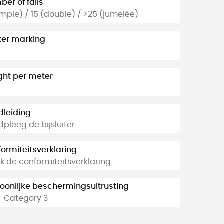
er of falls
imple) / 15 (double) / >25 (jumelée)
ter marking
ht per meter
leiding
pleeg de bijsluiter
ormiteitsverklaring
jk de conformiteitsverklaring
oonlijke beschermingsuitrusting
- Category 3