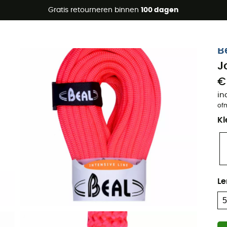
raanbiedingen 🔥 -5% EXTRA vanaf 2 producten* met code Su
Gratis retourneren binnen
100 dagen
Eco-ontworpen
B
J
€
in
of
Kl
Le