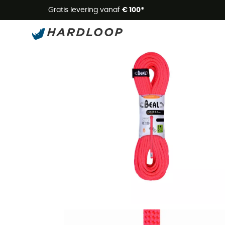
Zome
Gratis levering vanaf
€ 100*