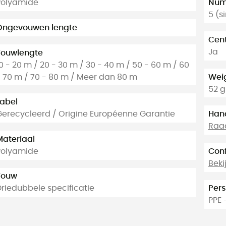
Polyamide
Numb
5 (s
Ongevouwen lengte
Cen
Ja
Touwlengte
0 - 20 m / 20 - 30 m / 30 - 40 m / 50 - 60 m / 60
- 70 m / 70 - 80 m / Meer dan 80 m
Weig
52 g
Label
Gerecycleerd / Origine Européenne Garantie
Hand
Raad
Materiaal
Polyamide
Conf
Beki
Touw
Driedubbele specificatie
Pers
PPE 