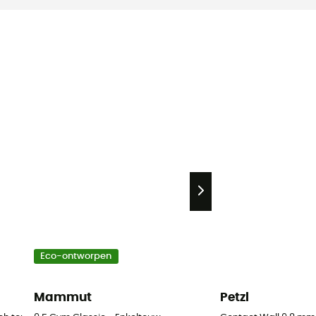
Eco-ontworpen
Mammut
Petzl