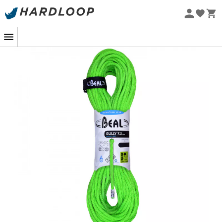
Zomeraanbiedingen 🔥 -5% EXTRA vanaf 2 producten* met
code Summer5
Eco-ontworpen