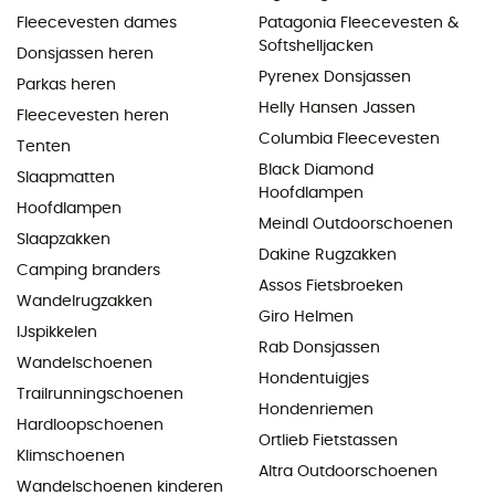
Fleecevesten dames
Patagonia Fleecevesten &
Softshelljacken
Donsjassen heren
Pyrenex Donsjassen
Parkas heren
Helly Hansen Jassen
Fleecevesten heren
Columbia Fleecevesten
Tenten
Black Diamond
Slaapmatten
Hoofdlampen
Hoofdlampen
Meindl Outdoorschoenen
Slaapzakken
Dakine Rugzakken
Camping branders
Assos Fietsbroeken
Wandelrugzakken
Giro Helmen
IJspikkelen
Rab Donsjassen
Wandelschoenen
Hondentuigjes
Trailrunningschoenen
Hondenriemen
Hardloopschoenen
Ortlieb Fietstassen
Klimschoenen
Altra Outdoorschoenen
Wandelschoenen kinderen