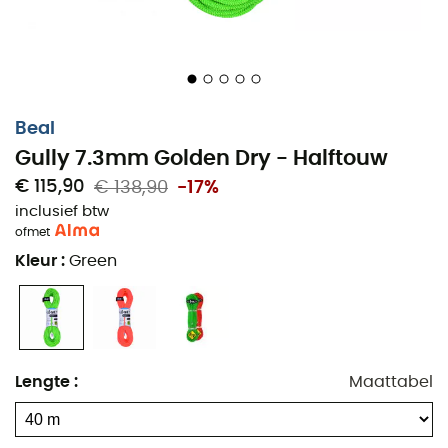
Beal
Gully 7.3mm Golden Dry - Halftouw
€ 115,90
€ 138,90
-17%
inclusief btw
of
met
Kleur
:
Green
Lengte
:
Maattabel