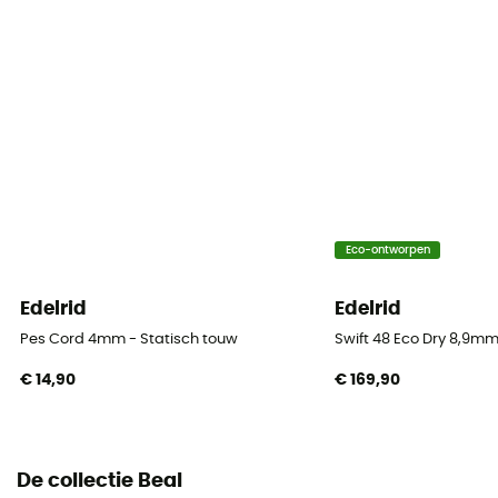
Gerecycleerd / Origine Européenne Garantie
Materiaal
Polyamide
Touw
Double rope / Twin rope
Diameter
Eco-ontworpen
7,3 mm
Edelrid
Edelrid
Lengte
40 m / 50 m / 60 m / 70 m
Pes Cord 4mm - Statisch touw
Swift 48 Eco Dry 8,9mm
€ 14,90
€ 169,90
Impact force
5 kN (double) / 8 kN (jumelée)
Dynamic elongation
De collectie Beal