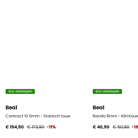
35 % (double) / 32 % (jumelée)
Static elongation
10,1 % (double) / 8,9 % (jumelée)
Casing ratio
45%
Number of falls
5 (double) / 19 (jumelée)
Center marking
Eco-ontworpen
Eco-ontworpen
Ja
Beal
Beal
Weight per meter
36 g
Contract 10.5mm - Statisch touw
Rando 8mm - Klimtou
€ 154,60
€ 173,90
-11%
€ 40,90
€ 50,90
-1
Handleiding
Raadpleeg de bijsluiter