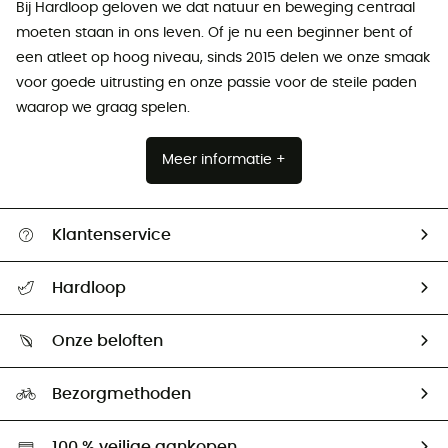
Bij Hardloop geloven we dat natuur en beweging centraal
moeten staan ​​in ons leven. Of je nu een beginner bent of
een atleet op hoog niveau, sinds 2015 delen we onze smaak
voor goede uitrusting en onze passie voor de steile paden
waarop we graag spelen.
Meer informatie +
Klantenservice
Helpcentrum & contact
Hardloop
Mijn zending volgen
Wie zijn we ?
Retourzendingen & Terugbetalingen
Onze beloften
HardGuides
Maattabelen
Ecologische voetafdruk
Ambassadeurs
Bezorgmethoden
Tweedehands
Hardgreen
100 % veilige aankopen