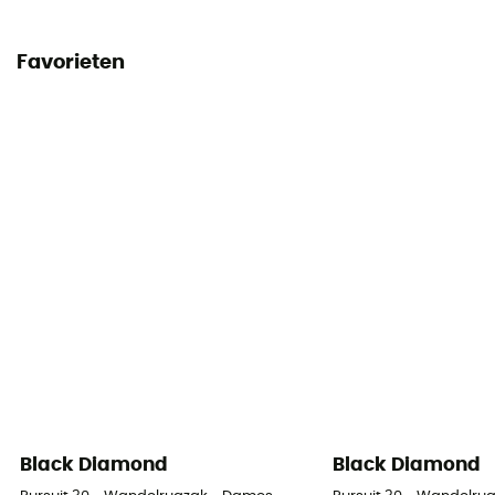
Conformiteitsverklaring
Favorieten
Bekijk de conformiteitsverklaring
Persoonlijke beschermingsuitrusting
PPE - Category 3
Black Diamond
Black Diamond