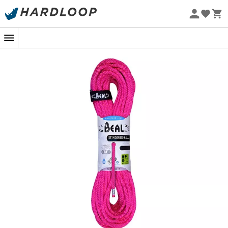
Zomeraanbiedingen 🔥 -5% EXTRA vanaf 2 producten* met
code Summer5
Eco-ontworpen