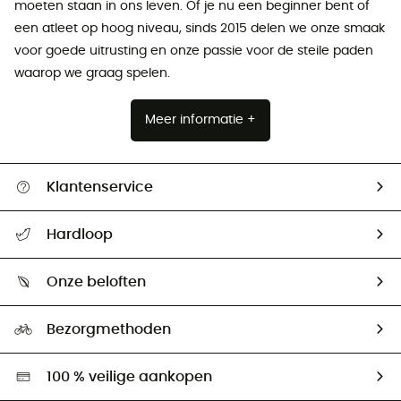
moeten staan ​​in ons leven. Of je nu een beginner bent of
een atleet op hoog niveau, sinds 2015 delen we onze smaak
voor goede uitrusting en onze passie voor de steile paden
waarop we graag spelen.
Meer informatie +
Klantenservice
Helpcentrum & contact
Hardloop
Mijn zending volgen
Wie zijn we ?
Retourzendingen & Terugbetalingen
Onze beloften
HardGuides
Maattabelen
Ecologische voetafdruk
Ambassadeurs
Bezorgmethoden
Tweedehands
Hardgreen
100 % veilige aankopen