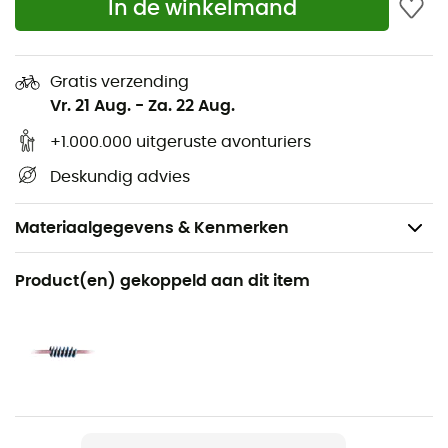
In de winkelmand
Gratis verzending
Vr. 21 Aug.
-
Za. 22 Aug.
+1.000.000 uitgeruste avonturiers
Deskundig advies
Materiaalgegevens & Kenmerken
Aanbevolen voor
Product(en) gekoppeld aan dit item
Klimmen / Multipitch klimmen / Sportklimmen
Voor
Heren / Dames
Product
Stinger 9.4mm Golden Dry