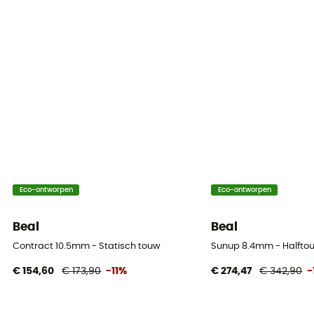
Dynamic elongation
36%
Static elongation
5,2 %
Casing ratio
40%
Number of falls
Eco-ontworpen
Eco-ontworpen
6
Beal
Beal
Center marking
No
Contract 10.5mm - Statisch touw
Sunup 8.4mm - Halfto
€ 154,60
€ 173,90
-11%
€ 274,47
€ 342,90
-
Weight per meter
57 g