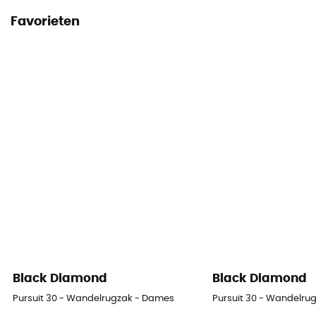
Handleiding
Favorieten
Raadpleeg de bijsluiter
Conformiteitsverklaring
Bekijk de conformiteitsverklaring
Persoonlijke beschermingsuitrusting
PPE - Category 3
Black Diamond
Black Diamond
Pursuit 30 - Wandelrugzak - Dames
Pursuit 30 - Wandelru