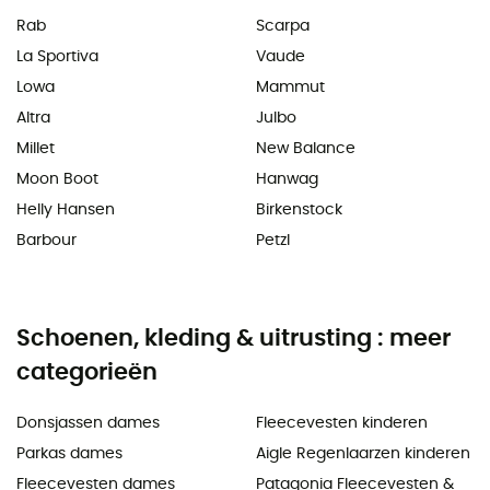
Rab
Scarpa
La Sportiva
Vaude
Lowa
Mammut
Altra
Julbo
Millet
New Balance
Moon Boot
Hanwag
Helly Hansen
Birkenstock
Barbour
Petzl
Schoenen, kleding & uitrusting : meer
categorieën
Donsjassen dames
Fleecevesten kinderen
Parkas dames
Aigle Regenlaarzen kinderen
Fleecevesten dames
Patagonia Fleecevesten &