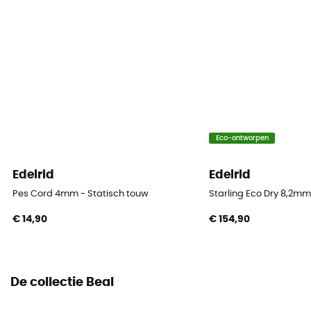
Label
Gerecycleerd / Origine Européenne Garantie
Materiaal
Polyamide
Touw
Eco-ontworpen
Single rope
Edelrid
Edelrid
Diameter
9,4 mm
Pes Cord 4mm - Statisch touw
Starling Eco Dry 8,2mm
€ 14,90
€ 154,90
Lengte
50 m / 60 m / 70 m
Impact force
De collectie Beal
7.4 kN