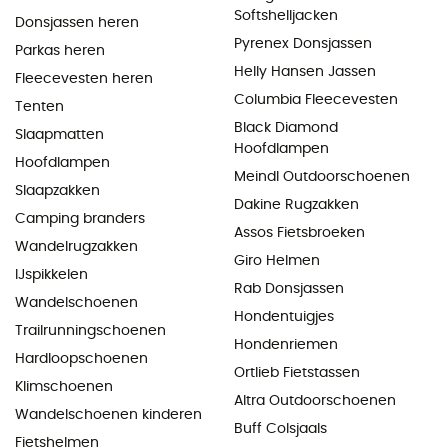
Softshelljacken
Donsjassen heren
Pyrenex Donsjassen
Parkas heren
Helly Hansen Jassen
Fleecevesten heren
Columbia Fleecevesten
Tenten
Black Diamond
Slaapmatten
Hoofdlampen
Hoofdlampen
Meindl Outdoorschoenen
Slaapzakken
Dakine Rugzakken
Camping branders
Assos Fietsbroeken
Wandelrugzakken
Giro Helmen
IJspikkelen
Rab Donsjassen
Wandelschoenen
Hondentuigjes
Trailrunningschoenen
Hondenriemen
Hardloopschoenen
Ortlieb Fietstassen
Klimschoenen
Altra Outdoorschoenen
Wandelschoenen kinderen
Buff Colsjaals
Fietshelmen