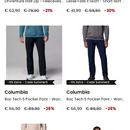
DriVenture Half Zip - Fleecevest - Heren
Leslie Falls II Skort - Short skirt voor dames
€ 62,90
€ 79,90
-
21
%
€ 41,90
€ 59,90
-
30
%
-5% Extra - Code Summer5
-5% Extra - Code Summer5
Columbia
Columbia
Roc Tech 5 Pocket Pant - Wandelbroek - Heren
Roc Tech 5 Pocket Pant - Wandelbroek - Heren
€ 66,90
€ 89,90
-
26
%
€ 66,90
€ 89,90
-
26
%