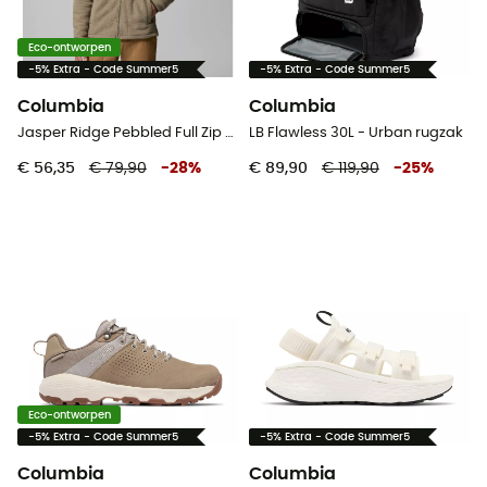
Eco-ontworpen
-5% Extra - Code Summer5
-5% Extra - Code Summer5
Columbia
Columbia
Jasper Ridge Pebbled Full Zip Fleece - Fleecevest - Heren
LB Flawless 30L - Urban rugzak
€ 56,35
€ 79,90
-
28
%
€ 89,90
€ 119,90
-
25
%
Eco-ontworpen
-5% Extra - Code Summer5
-5% Extra - Code Summer5
Columbia
Columbia