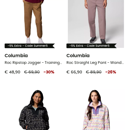
-5% Extra - Code Summer5
-5% Extra - Code Summer5
Columbia
Columbia
Roc Ripstop Jogger - Trainingbroek - Dames
Roc Straight Leg Pant - Wandelbroek - Dames
€ 48,90
€ 69,90
-
30
%
€ 66,90
€ 89,90
-
26
%