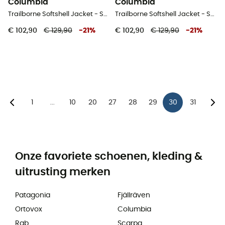
Columbia
Columbia
Trailborne Softshell Jacket - Softshelljack - Dames
Trailborne Softshell Jacket - Softshelljack - Dames
€ 102,90
€ 129,90
-
21
%
€ 102,90
€ 129,90
-
21
%
1
10
20
27
28
29
30
31
...
Onze favoriete schoenen, kleding &
uitrusting merken
Patagonia
Fjällräven
Ortovox
Columbia
Rab
Scarpa