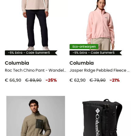
Eco-ontworpen
-5% Extra - Code Summer5
-5% Extra - Code Summer5
Columbia
Columbia
Roc Tech Chino Pant - Wandelbroek - Heren
Jasper Ridge Pebbled Fleece Full Snap - Fleecevest - Dames
€ 66,90
€ 89,90
-
26
%
€ 62,90
€ 79,90
-
21
%