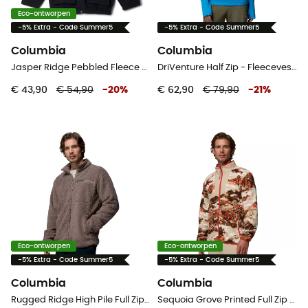
Eco-ontworpen
-5% Extra - Code Summer5
-5% Extra - Code Summer5
Columbia
Columbia
Jasper Ridge Pebbled Fleece Full Zip - Fleecevest - Kinderen
DriVenture Half Zip - Fleecevest - Dames
€ 43,90
€ 54,90
-
20
%
€ 62,90
€ 79,90
-
21
%
Eco-ontworpen
Eco-ontworpen
-5% Extra - Code Summer5
-5% Extra - Code Summer5
Columbia
Columbia
Rugged Ridge High Pile Full Zip - Fleecevest - Heren
Sequoia Grove Printed Full Zip - Fleecevest - Heren