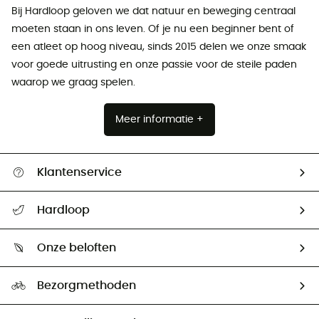
Bij Hardloop geloven we dat natuur en beweging centraal
moeten staan ​​in ons leven. Of je nu een beginner bent of
een atleet op hoog niveau, sinds 2015 delen we onze smaak
voor goede uitrusting en onze passie voor de steile paden
waarop we graag spelen.
Meer informatie +
Klantenservice
Helpcentrum & contact
Hardloop
Mijn zending volgen
Wie zijn we ?
Retourzendingen & Terugbetalingen
Onze beloften
HardGuides
Maattabelen
Ecologische voetafdruk
Ambassadeurs
Bezorgmethoden
Tweedehands
Hardgreen