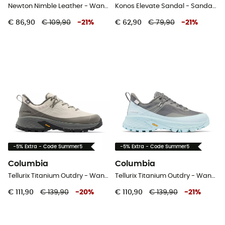
Newton Nimble Leather - Wandelschoenen - Dames
Konos Elevate Sandal - Sandalen - Dames
€ 86,90
€ 109,90
-
21
%
€ 62,90
€ 79,90
-
21
%
-5% Extra - Code Summer5
-5% Extra - Code Summer5
Columbia
Columbia
Tellurix Titanium Outdry - Wandelschoenen - Heren
Tellurix Titanium Outdry - Wandelschoenen - Dames
€ 111,90
€ 139,90
-
20
%
€ 110,90
€ 139,90
-
21
%