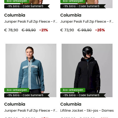
Eco-ontworpen
Eco-ontworpen
-5% Extra - Code Summer5
-5% Extra - Code Summer5
Columbia
Columbia
Juniper Peak Full Zip Fleece - Fleecevest - Heren
Juniper Peak Full Zip Fleece - Fleecevest - Dames
€ 78,90
€ 99,90
-
21
%
€ 73,90
€ 99,90
-
26
%
Eco-ontworpen
Eco-ontworpen
-5% Extra - Code Summer5
-5% Extra - Code Summer5
Columbia
Columbia
Juniper Peak Full Zip Fleece - Fleecevest - Dames
Liftline Jacket - Ski-jas - Dames