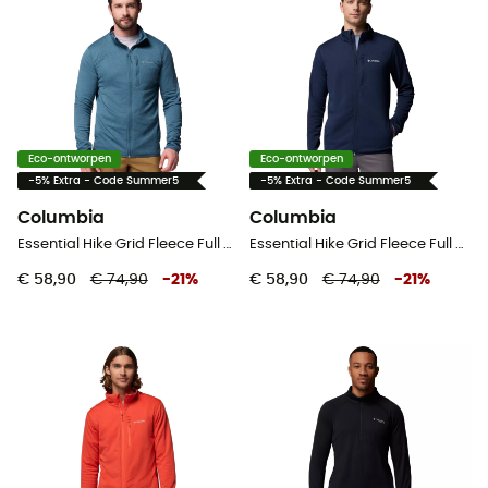
Eco-ontworpen
Eco-ontworpen
-5% Extra - Code Summer5
-5% Extra - Code Summer5
Columbia
Columbia
Essential Hike Grid Fleece Full Zip Jacket - Fleecevest - Heren
Essential Hike Grid Fleece Full Zip Jacket - Fleecevest - Heren
€ 58,90
€ 74,90
-
21
%
€ 58,90
€ 74,90
-
21
%