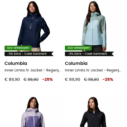
Eco-ontworpen
Eco-ontworpen
-5% Extra - Code Summer5
-5% Extra - Code Summer5
Columbia
Columbia
Inner Limits IV Jacket - Regenjas - Dames
Inner Limits IV Jacket - Regenjas - Dames
€ 89,90
€ 119,90
-
25
%
€ 89,90
€ 119,90
-
25
%