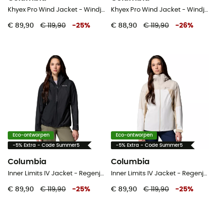
Khyex Pro Wind Jacket - Windjack - Dames
Khyex Pro Wind Jacket - Windjack - Dames
€ 89,90
€ 119,90
-
25
%
€ 88,90
€ 119,90
-
26
%
Eco-ontworpen
Eco-ontworpen
-5% Extra - Code Summer5
-5% Extra - Code Summer5
Columbia
Columbia
Inner Limits IV Jacket - Regenjas - Dames
Inner Limits IV Jacket - Regenjas - Dames
€ 89,90
€ 119,90
-
25
%
€ 89,90
€ 119,90
-
25
%