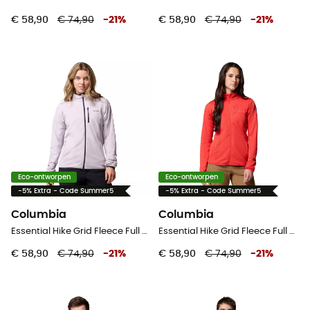
€ 58,90
€ 74,90
-
21
%
€ 58,90
€ 74,90
-
21
%
Eco-ontworpen
Eco-ontworpen
-5% Extra - Code Summer5
-5% Extra - Code Summer5
Columbia
Columbia
Essential Hike Grid Fleece Full Zip Jacket - Fleecevest - Dames
Essential Hike Grid Fleece Full Zip Jacket - Fleecevest - Dames
€ 58,90
€ 74,90
-
21
%
€ 58,90
€ 74,90
-
21
%