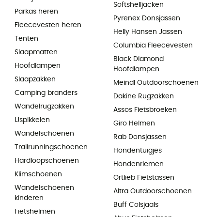
Softshelljacken
Parkas heren
Pyrenex Donsjassen
Fleecevesten heren
Helly Hansen Jassen
Tenten
Columbia Fleecevesten
Slaapmatten
Black Diamond
Hoofdlampen
Hoofdlampen
Slaapzakken
Meindl Outdoorschoenen
Camping branders
Dakine Rugzakken
Wandelrugzakken
Assos Fietsbroeken
IJspikkelen
Giro Helmen
Wandelschoenen
Rab Donsjassen
Trailrunningschoenen
Hondentuigjes
Hardloopschoenen
Hondenriemen
Klimschoenen
Ortlieb Fietstassen
Wandelschoenen
Altra Outdoorschoenen
kinderen
Buff Colsjaals
Fietshelmen