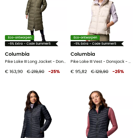
Eco-ontworpen
Eco-ontworpen
-5% Extra - Code Summer5
-5% Extra - Code Summer5
Columbia
Columbia
Pike Lake III Long Jacket - Donsjack - Dames
Pike Lake III Vest - Donsjack - Dames
€ 163,90
€ 219,90
-
25
%
€ 95,82
€ 129,90
-
26
%