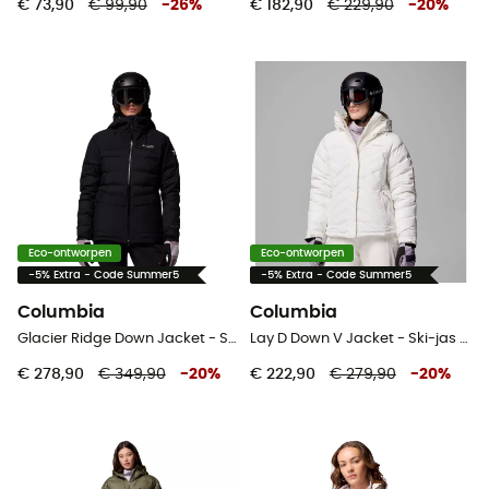
€ 73,90
€ 99,90
-
26
%
€ 182,90
€ 229,90
-
20
%
Eco-ontworpen
Eco-ontworpen
-5% Extra - Code Summer5
-5% Extra - Code Summer5
Columbia
Columbia
Glacier Ridge Down Jacket - Ski-jas - Dames
Lay D Down V Jacket - Ski-jas - Dames
€ 278,90
€ 349,90
-
20
%
€ 222,90
€ 279,90
-
20
%