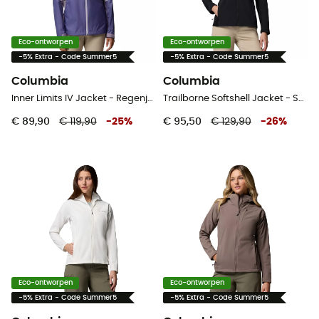
Eco-ontworpen
Eco-ontworpen
-5% Extra - Code Summer5
-5% Extra - Code Summer5
Columbia
Columbia
Inner Limits IV Jacket - Regenjas - Dames
Trailborne Softshell Jacket - Softshelljack - Dames
€ 89,90
€ 119,90
-
25
%
€ 95,50
€ 129,90
-
26
%
Eco-ontworpen
Eco-ontworpen
-5% Extra - Code Summer5
-5% Extra - Code Summer5