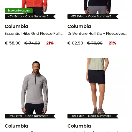
Eco-ontworpen
-5% Extra - Code Summer5
-5% Extra - Code Summer5
Columbia
Columbia
Essential Hike Grid Fleece Full Zip Jacket - Fleecevest - Heren
DriVenture Half Zip - Fleecevest - Heren
€ 58,90
€ 74,90
-
21
%
€ 62,90
€ 79,90
-
21
%
-5% Extra - Code Summer5
-5% Extra - Code Summer5
Columbia
Columbia