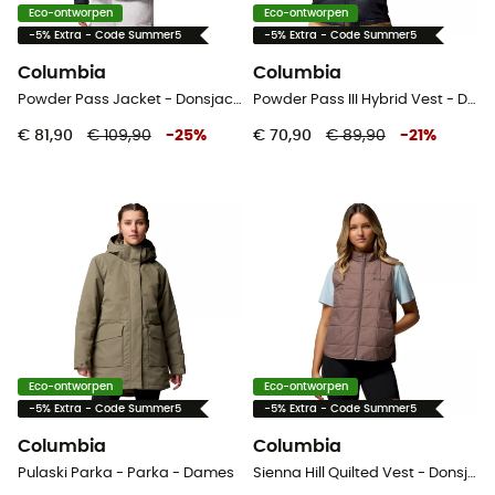
Eco-ontworpen
Eco-ontworpen
-5% Extra - Code Summer5
-5% Extra - Code Summer5
Columbia
Columbia
Powder Pass Jacket - Donsjack - Dames
Powder Pass III Hybrid Vest - Donsjack - Dames
€ 81,90
€ 109,90
-
25
%
€ 70,90
€ 89,90
-
21
%
Eco-ontworpen
Eco-ontworpen
-5% Extra - Code Summer5
-5% Extra - Code Summer5
Columbia
Columbia
Pulaski Parka - Parka - Dames
Sienna Hill Quilted Vest - Donsjack - Dames