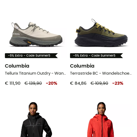
-5% Extra - Code Summer5
-5% Extra - Code Summer5
Columbia
Columbia
Tellurix Titanium Outdry - Wandelschoenen - Dames
Terrastride BC - Wandelschoenen - Heren
€ 111,90
€ 139,90
-
20
%
€ 84,86
€ 109,90
-
23
%