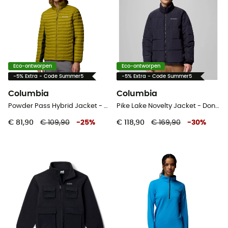
Eco-ontworpen
Eco-ontworpen
-5% Extra - Code Summer5
-5% Extra - Code Summer5
Columbia
Columbia
Powder Pass Hybrid Jacket - Donsjack - Heren
Pike Lake Novelty Jacket - Donsjack - Heren
€ 81,90
€ 109,90
-
25
%
€ 118,90
€ 169,90
-
30
%