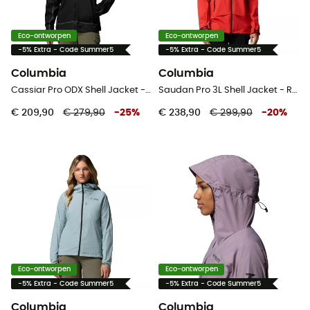
Eco-ontworpen
Eco-ontworpen
-5% Extra - Code Summer5
-5% Extra - Code Summer5
Columbia
Columbia
Cassiar Pro ODX Shell Jacket - Regenjas - Dames
Saudan Pro 3L Shell Jacket - Regenjas - Dames
€ 209,90
€ 279,90
-
25
%
€ 238,90
€ 299,90
-
20
%
Eco-ontworpen
Eco-ontworpen
-5% Extra - Code Summer5
-5% Extra - Code Summer5
Columbia
Columbia