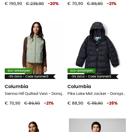
€ 190,90
€ 239,90
-
20
%
€ 70,90
€ 89,90
-
21
%
Eco-ontworpen
Eco-ontworpen
-5% Extra - Code Summer5
-5% Extra - Code Summer5
Columbia
Columbia
Sienna Hill Quilted Vest - Donsjack - Dames
Pike Lake Mid Jacket - Donsjack - Kinderen
€ 70,90
€ 89,90
-
21
%
€ 88,90
€ 119,90
-
26
%