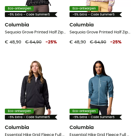
Eco-ontworpen
Eco-ontworpen
-5% Extra - Code Summer5
-5% Extra - Code Summer5
Columbia
Columbia
Sequoia Grove Printed Half Zip - Fleecevest - Dames
Sequoia Grove Printed Half Zip - Fleecevest - Dames
€ 48,90
€ 64,90
-
25
%
€ 48,90
€ 64,90
-
25
%
Eco-ontworpen
Eco-ontworpen
-5% Extra - Code Summer5
-5% Extra - Code Summer5
Columbia
Columbia
Essential Hike Grid Fleece Full Zip Jacket - Fleecevest - Dames
Essential Hike Grid Fleece Full Zip Jacket - Fleecevest - Dames