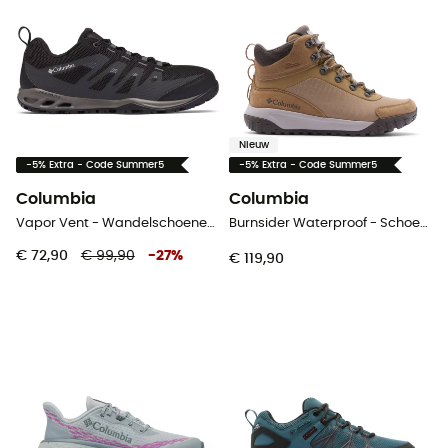
Nieuw
-5% Extra - Code Summer5
-5% Extra - Code Summer5
Columbia
Columbia
Vapor Vent - Wandelschoenen Heren
Burnsider Waterproof - Schoenen - Heren
€ 72,90
€ 99,90
-
27
%
€ 119,90