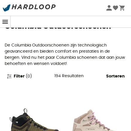
Zomeraanbiedingen 🔥 -5% EXTRA vanaf 2 producten* met
code Summer5
Columbia Outdoorschoenen
De Columbia Outdoorschoenen zijn technologisch
geavanceerd en bieden comfort en prestaties in de
bergen. Vind nu het paar Columbia schoenen dat aan jouw
behoeften en wensen voldoet!
194
Resultaten
Filter
(
0
)
Sorteren