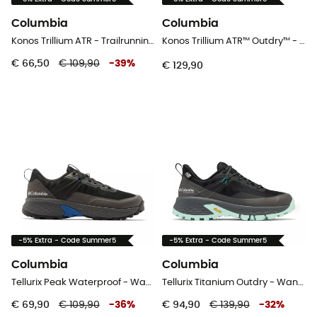
Columbia
Columbia
Konos Trillium ATR - Trailrunningschoenen - Heren
Konos Trillium ATR™ Outdry™ - Trailrunningschoenen - Heren
€ 66,50
€ 109,90
-
39
%
€ 129,90
-5% Extra - Code Summer5
-5% Extra - Code Summer5
Columbia
Columbia
Tellurix Peak Waterproof - Wandelschoenen - Heren
Tellurix Titanium Outdry - Wandelschoenen - Dames
€ 69,90
€ 109,90
-
36
%
€ 94,90
€ 139,90
-
32
%