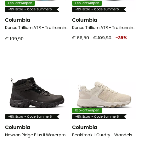
Eco-ontworpen
Eco-ontworpen
-5% Extra - Code Summer5
-5% Extra - Code Summer5
Columbia
Columbia
Konos Trillium ATR - Trailrunningschoenen - Dames
Konos Trillium ATR - Trailrunningschoenen - Dames
€ 66,50
€ 109,90
-
39
%
€ 109,90
Eco-ontworpen
-5% Extra - Code Summer5
-5% Extra - Code Summer5
Columbia
Columbia
Newton Ridge Plus II Waterproof - Wandelschoenen Heren
Peakfreak II Outdry - Wandelschoenen - Dames