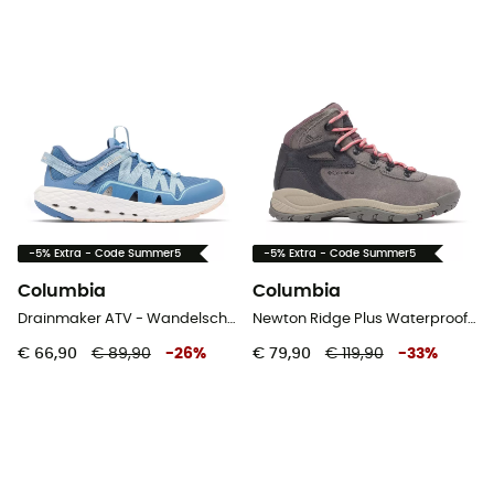
-5% Extra - Code Summer5
-5% Extra - Code Summer5
Columbia
Columbia
Drainmaker ATV - Wandelschoenen - Dames
Newton Ridge Plus Waterproof Amped - Wandelschoenen - Dames
€ 66,90
€ 89,90
-
26
%
€ 79,90
€ 119,90
-
33
%