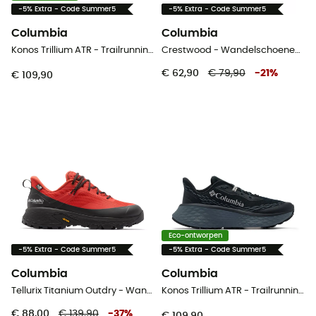
-5% Extra - Code Summer5
-5% Extra - Code Summer5
Columbia
Columbia
Konos Trillium ATR - Trailrunningschoenen - Heren
Crestwood - Wandelschoenen - Dames
€ 62,90
€ 79,90
-
21
%
€ 109,90
Eco-ontworpen
-5% Extra - Code Summer5
-5% Extra - Code Summer5
Columbia
Columbia
Tellurix Titanium Outdry - Wandelschoenen - Heren
Konos Trillium ATR - Trailrunningschoenen - Dames
€ 88,00
€ 139,90
-
37
%