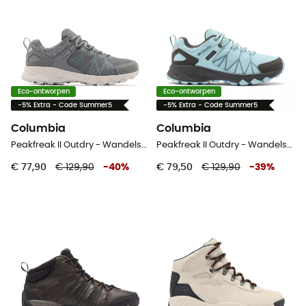
Eco-ontworpen
Eco-ontworpen
-5% Extra - Code Summer5
-5% Extra - Code Summer5
Columbia
Columbia
Peakfreak II Outdry - Wandelschoenen - Heren
Peakfreak II Outdry - Wandelschoenen - Dames
€ 77,90
€ 129,90
-
40
%
€ 79,50
€ 129,90
-
39
%