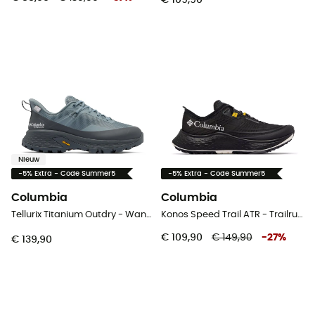
€ 109,90
Nieuw
-5% Extra - Code Summer5
-5% Extra - Code Summer5
Columbia
Columbia
Tellurix Titanium Outdry - Wandelschoenen - Dames
Konos Speed Trail ATR - Trailrunningschoenen - Heren
€ 109,90
€ 149,90
-
27
%
€ 139,90