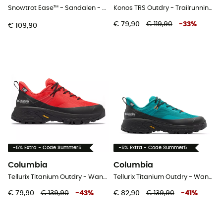
Snowtrot Ease™ - Sandalen - Dames
Konos TRS Outdry - Trailrunningschoenen - Heren
€ 79,90
€ 119,90
-
33
%
€ 109,90
-5% Extra - Code Summer5
-5% Extra - Code Summer5
Columbia
Columbia
Tellurix Titanium Outdry - Wandelschoenen - Dames
Tellurix Titanium Outdry - Wandelschoenen - Heren
€ 79,90
€ 139,90
-
43
%
€ 82,90
€ 139,90
-
41
%