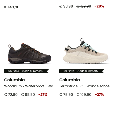
€ 93,99
€ 129,90
-
28
%
€ 149,90
-5% Extra - Code Summer5
-5% Extra - Code Summer5
Columbia
Columbia
Woodburn 2 Waterproof - Wandelschoenen Heren
Terrastride BC - Wandelschoenen - Dames
€ 72,90
€ 99,90
-
27
%
€ 79,90
€ 109,90
-
27
%