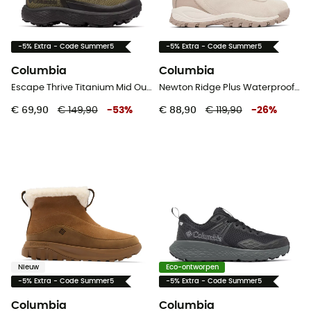
-5% Extra - Code Summer5
-5% Extra - Code Summer5
Columbia
Columbia
Escape Thrive Titanium Mid Outdry - Wandelschoenen - Heren
Newton Ridge Plus Waterproof Amped - Wandelschoenen - Dames
€ 69,90
€ 149,90
-
53
%
€ 88,90
€ 119,90
-
26
%
Nieuw
Eco-ontworpen
-5% Extra - Code Summer5
-5% Extra - Code Summer5
Columbia
Columbia