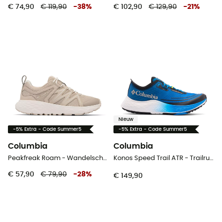
€ 74,90
€ 119,90
-
38
%
€ 102,90
€ 129,90
-
21
%
Nieuw
-5% Extra - Code Summer5
-5% Extra - Code Summer5
Columbia
Columbia
Peakfreak Roam - Wandelschoenen - Dames
Konos Speed Trail ATR - Trailrunningschoenen - Heren
€ 57,90
€ 79,90
-
28
%
€ 149,90