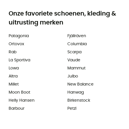
Onze favoriete schoenen, kleding &
uitrusting merken
Patagonia
Fjällräven
Ortovox
Columbia
Rab
Scarpa
La Sportiva
Vaude
Lowa
Mammut
Altra
Julbo
Millet
New Balance
Moon Boot
Hanwag
Helly Hansen
Birkenstock
Barbour
Petzl