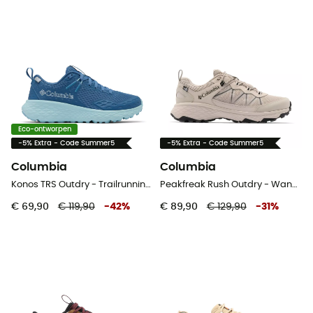
Eco-ontworpen
-5% Extra - Code Summer5
-5% Extra - Code Summer5
Columbia
Columbia
Konos TRS Outdry - Trailrunningschoenen - Dames
Peakfreak Rush Outdry - Wandelschoenen - Heren
€ 69,90
€ 119,90
-
42
%
€ 89,90
€ 129,90
-
31
%