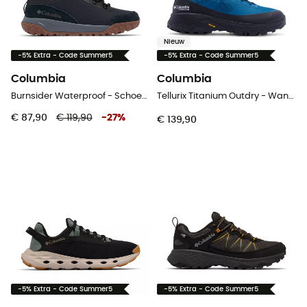
Nieuw
-5% Extra - Code Summer5
-5% Extra - Code Summer5
Columbia
Columbia
Burnsider Waterproof - Schoenen - Heren
Tellurix Titanium Outdry - Wandelschoenen - Heren
€ 87,90
€ 119,90
-
27
%
€ 139,90
-5% Extra - Code Summer5
-5% Extra - Code Summer5