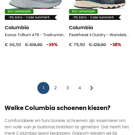
Eco-ontworpen
Eco-ontworpen
-5% Extra - Code Summer5
-5% Extra - Code Summer5
Columbia
Columbia
Konos Trillium ATR - Trailrunningschoenen - Dames
Peakfreak II Outdry - Wandelschoenen - Heren
€ 66,50
€ 109,90
-
39
%
€ 79,90
€ 129,90
-
38
%
1
2
3
4
Welke Columbia schoenen kiezen?
Comfortabele en functionele schoenen zijn essentieel om
ten volle van je buitenactiviteiten te genieten. Dat heeft het
merk Columbia goed begrepen. Daarom bieden wij bij