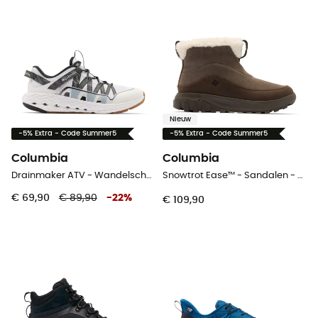
Nieuw
-5% Extra - Code Summer5
-5% Extra - Code Summer5
Columbia
Columbia
Drainmaker ATV - Wandelschoenen - Heren
Snowtrot Ease™ - Sandalen - Dames
€ 69,90
€ 89,90
-
22
%
€ 109,90