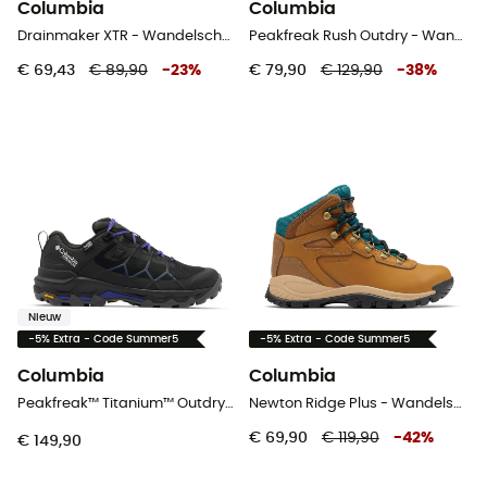
Columbia
Columbia
Drainmaker XTR - Wandelschoenen - Heren
Peakfreak Rush Outdry - Wandelschoenen - Heren
€ 69,43
€ 89,90
-
23
%
€ 79,90
€ 129,90
-
38
%
Nieuw
-5% Extra - Code Summer5
-5% Extra - Code Summer5
Columbia
Columbia
Peakfreak™ Titanium™ Outdry™ - Wandelschoenen - Dames
Newton Ridge Plus - Wandelschoenen Dames
€ 69,90
€ 119,90
-
42
%
€ 149,90