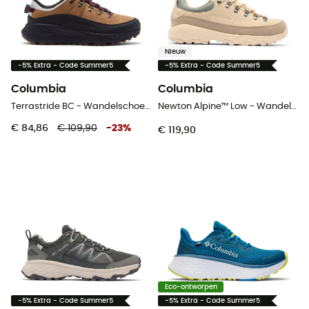
Nieuw
-5% Extra - Code Summer5
-5% Extra - Code Summer5
Columbia
Columbia
Terrastride BC - Wandelschoenen - Heren
Newton Alpine™ Low - Wandelschoenen - Heren
€ 84,86
€ 109,90
-
23
%
€ 119,90
Eco-ontworpen
-5% Extra - Code Summer5
-5% Extra - Code Summer5