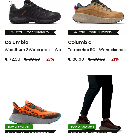
-5% Extra - Code Summer5
-5% Extra - Code Summer5
Columbia
Columbia
Woodburn 2 Waterproof - Wandelschoenen Heren
Terrastride BC - Wandelschoenen - Dames
€ 72,90
€ 99,90
-
27
%
€ 86,90
€ 109,90
-
21
%
Eco-ontworpen
Eco-ontworpen
-5% Extra - Code Summer5
-5% Extra - Code Summer5