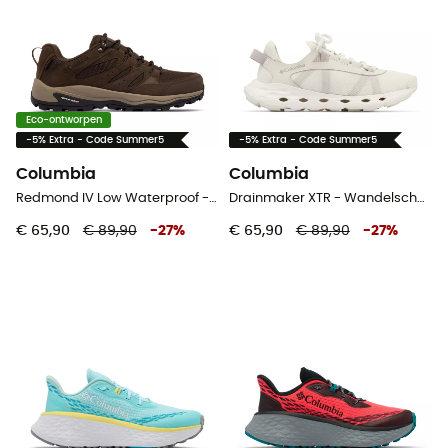
Eco-ontworpen
-5% Extra - Code Summer5
-5% Extra - Code Summer5
Columbia
Columbia
Redmond IV Low Waterproof - Wandelschoenen - Heren
Drainmaker XTR - Wandelschoenen - Dames
€ 65,90
€ 89,90
-
27
%
€ 65,90
€ 89,90
-
27
%