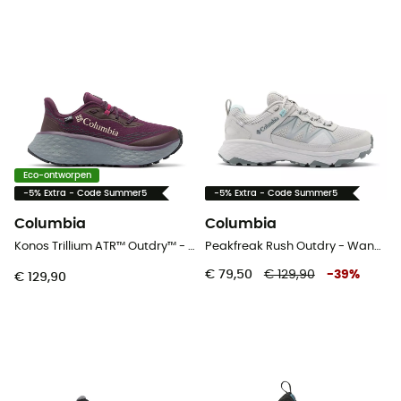
Eco-ontworpen
-5% Extra - Code Summer5
-5% Extra - Code Summer5
Columbia
Columbia
Konos Trillium ATR™ Outdry™ - Trailrunningschoenen - Dames
Peakfreak Rush Outdry - Wandelschoenen - Dames
€ 79,50
€ 129,90
-
39
%
€ 129,90