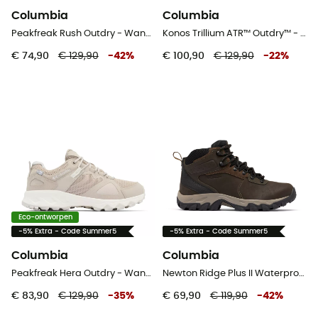
Columbia
Columbia
Peakfreak Rush Outdry - Wandelschoenen - Dames
Konos Trillium ATR™ Outdry™ - Trailrunningschoenen - Heren
€ 74,90
€ 129,90
-
42
%
€ 100,90
€ 129,90
-
22
%
Eco-ontworpen
-5% Extra - Code Summer5
-5% Extra - Code Summer5
Columbia
Columbia
Peakfreak Hera Outdry - Wandelschoenen - Dames
Newton Ridge Plus II Waterproof - Wandelschoenen Heren
€ 83,90
€ 129,90
-
35
%
€ 69,90
€ 119,90
-
42
%