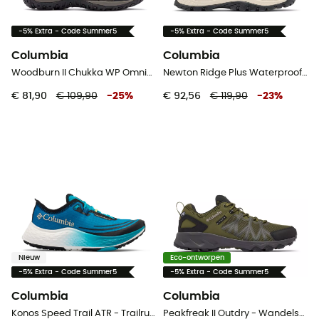
-5% Extra - Code Summer5
-5% Extra - Code Summer5
Columbia
Columbia
Woodburn II Chukka WP Omni-Heat - Wandelschoenen - Heren
Newton Ridge Plus Waterproof Amped - Wandelschoenen - Dames
€ 81,90
€ 109,90
-
25
%
€ 92,56
€ 119,90
-
23
%
Nieuw
Eco-ontworpen
-5% Extra - Code Summer5
-5% Extra - Code Summer5
Columbia
Columbia
Konos Speed Trail ATR - Trailrunningschoenen - Dames
Peakfreak II Outdry - Wandelschoenen - Heren