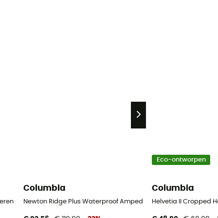
Eco-ontworpen
Columbia
Columbia
Heren
Newton Ridge Plus Waterproof Amped - Wandelschoenen - 
Helvetia II Cropped 