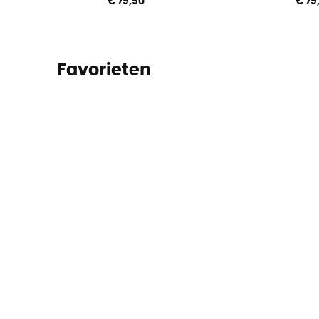
€ 79,90
€ 79
Favorieten