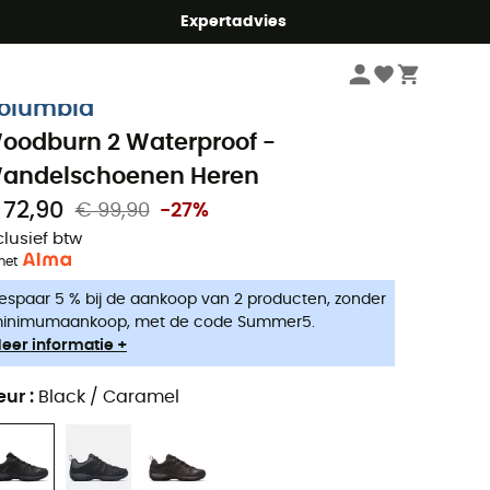
mmer5
Expertadvies
Heren
Outdoorschoenen heren
Urban & lifestyle schoenen
olumbia
oodburn 2 Waterproof -
andelschoenen Heren
 72,90
€ 99,90
-27%
clusief btw
met
espaar 5 % bij de aankoop van 2 producten, zonder
inimumaankoop, met de code Summer5.
eer informatie +
eur
:
Black / Caramel