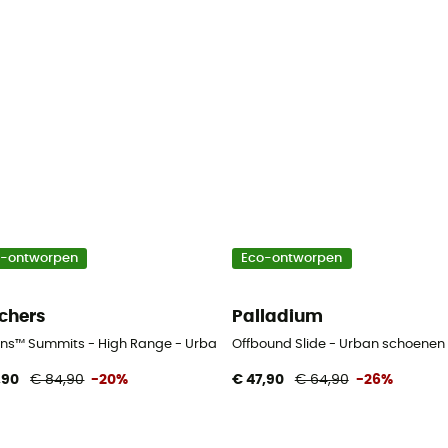
o-ontworpen
Eco-ontworpen
chers
Palladium
-Ins™ Summits - High Range - Urban schoenen - Heren
Offbound Slide - Urban schoenen
,90
€ 84,90
-20%
€ 47,90
€ 64,90
-26%