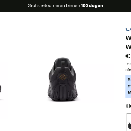
raanbiedingen 🔥 -5% EXTRA vanaf 2 producten* met code Su
Gratis retourneren binnen
100 dagen
-5% Extra - Code Summer5
C
W
W
€
in
of
B
m
M
Kl