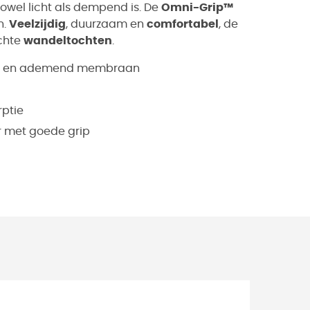
zowel licht als dempend is. De
Omni-Grip™
n.
Veelzijdig
, duurzaam en
comfortabel
, de
ichte
wandeltochten
.
icht en ademend membraan
rptie
r met goede grip