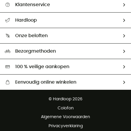
Klantenservice
Helpcentrum & contact
Hardloop
Mijn zending volgen
Wie zijn we ?
Retourzendingen & Terugbetalingen
Onze beloften
HardGuides
Maattabelen
Ecologische voetafdruk
Ambassadeurs
Bezorgmethoden
Tweedehands
Hardgreen
100 % veilige aankopen
Eenvoudig online winkelen
Gratis levering vanaf € 100
© Hardloop 2026
Gratis retourneren binnen 100 dagen
Colofon
Gratis klantenservice
Algemene Voorwaarden
Privacyverklaring