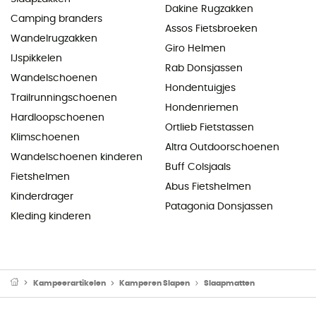
Dakine Rugzakken
Camping branders
Assos Fietsbroeken
Wandelrugzakken
Giro Helmen
IJspikkelen
Rab Donsjassen
Wandelschoenen
Hondentuigjes
Trailrunningschoenen
Hondenriemen
Hardloopschoenen
Ortlieb Fietstassen
Klimschoenen
Altra Outdoorschoenen
Wandelschoenen kinderen
Buff Colsjaals
Fietshelmen
Abus Fietshelmen
Kinderdrager
Patagonia Donsjassen
Kleding kinderen
Kampeerartikelen
Kamperen Slapen
Slaapmatten