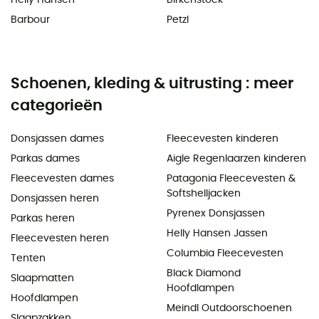
Barbour
Petzl
Schoenen, kleding & uitrusting : meer
categorieën
Donsjassen dames
Fleecevesten kinderen
Parkas dames
Aigle Regenlaarzen kinderen
Fleecevesten dames
Patagonia Fleecevesten &
Softshelljacken
Donsjassen heren
Pyrenex Donsjassen
Parkas heren
Helly Hansen Jassen
Fleecevesten heren
Columbia Fleecevesten
Tenten
Black Diamond
Slaapmatten
Hoofdlampen
Hoofdlampen
Meindl Outdoorschoenen
Slaapzakken