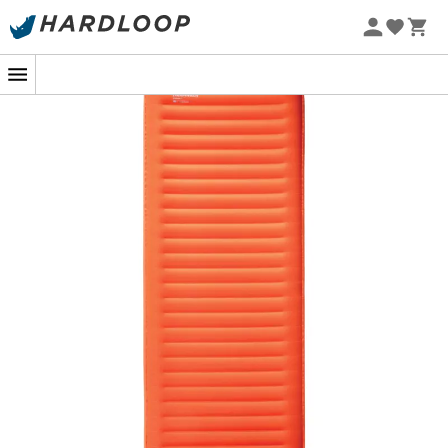
Zomeraanbiedingen 🔥 -5% EXTRA vanaf 2 producten* met
code Summer5
Met de
NeoLoft
herdefinieert
Thermarest
comfort onder
-5% Extra - Code Summer5
de sterren. De royale dikte van
11,7 cm
, het
3D-ontwerp
en de
verticale zijwanden
maken van deze slaapmat
een echt avonturenbed: uitstekende stabiliteit, een
vergroot oppervlak en geen nachtelijk gerol meer van
de mat.
De
rekbare breistof
, zacht als een technisch T-shirt,
omhult uw lichaam met verbazingwekkende flexibiliteit
en minimaliseert drukpunten voor rustige nachten, zelfs
na een zware wandeldag.
Van binnen zorgen de
ContourCore Matrix
en het
ThermaCapture™-systeem
ervoor dat de warmte blijft
waar ze hoort: dicht bij u. De
TwinLock™
maakt snel
oppompen en leeglopen mogelijk, zonder gedoe.
Kortom, licht, comfortabel, efficiënt... de
NeoLoft
is de