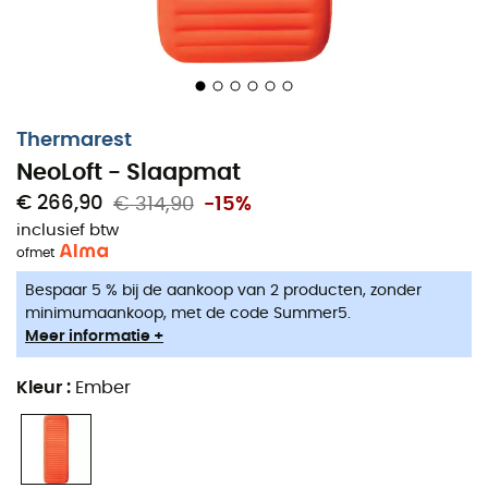
slaapmat voor wandelaars die net zoveel van wandelen
als van goed slapen houden.
Ontworpen voor lange wandeltochten
3D-ontwerp: de bijna 11,7 cm dikke en brede
Thermarest
rechthoekige oppervlakte is ideaal voor zijslapers,
NeoLoft - Slaapmat
mensen die 's nachts bewegen en degenen die
€ 266,90
€ 314,90
-15%
comfort waarderen: eigenlijk voor iedereen!
inclusief btw
of
met
Rekbare breistof: zeer zacht als uw favoriete
baselayer, de rekbare stof vormt zich naar het
Bespaar 5 % bij de aankoop van 2 producten, zonder
lichaam voor optimaal comfort en ondersteuning.
minimumaankoop, met de code Summer5.
Meer informatie +
ContourCore Matrix™-technologie: het thermisch
efficiënte ontwerp van de luchtmatras is
Kleur
:
Ember
gebaseerd op materialen die comfort bevorderen,
waardoor de NeoLoft zich naar het lichaam vormt,
het ondersteunt en isoleert, en daarnaast compact
op te rollen is.