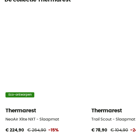
De collectie Thermarest
Inbegrepen in de levering
Opberghoes / Reparatieset / Opblaaspomp
Eco-ontworpen
Thermarest
Thermarest
NeoAir Xlite NXT - Slaapmat
Trail Scout - Slaapmat
€ 224,90
€ 264,90
-15%
€ 78,90
€ 104,90
-2