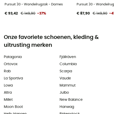
Pursuit 30 - Wandelrugzak - Dames
Pursuit 30 - Wandelru
€ 93,42
€ 149,90
-37%
€ 87,90
€ 149,90
-4
Onze favoriete schoenen, kleding &
uitrusting merken
Patagonia
Fjällräven
Ortovox
Columbia
Rab
Scarpa
La Sportiva
Vaude
Lowa
Mammut
Altra
Julbo
Millet
New Balance
Moon Boot
Hanwag
Helly Hansen
Birkenstock