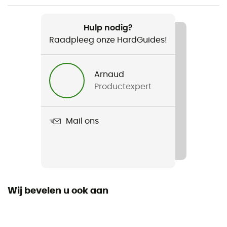
Aanbevolen voor
Wandelen / Trekking / Bivak
Hulp nodig?
Raadpleeg onze HardGuides!
Voor
Heren / Dames
Arnaud
Productexpert
Gewicht
840 g (Regular Wide) / 1 080 g (Large)
Mail ons
Product
NeoLoft
R-Value
4,7
Wij bevelen u ook aan
aantal plaatsen
2 zetel