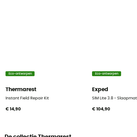
Seizoen
4 seizoenen
Type opblaassysteem
Gonflable
Dimensie
185 x 66 cm (Regular Wide) / 198 x 66 cm (Large)
Dikte
Eco-ontworpen
Eco-ontworpen
11,7 cm
Thermarest
Exped
Materiaal
Instant Field Repair Kit
SIM Lite 3.8 - Slaapma
Polyester 50D
€ 14,90
€ 104,90
Verpakkingsmaat afmetingen
29 x 15 cm