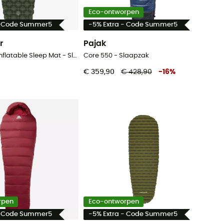
Eco-ontworpen
- Code Summer5
-5% Extra - Code Summer5
r
Pajak
Nap-Pak XL Inflatable Sleep Mat - Slaapmat
Core 550 - Slaapzak
€ 359,90
€ 428,90
-
16
%
rpen
Eco-ontworpen
- Code Summer5
-5% Extra - Code Summer5