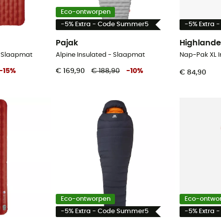
Eco-ontworpen
-5% Extra - Code Summer5
-5% Extra 
Pajak
Highlande
- Slaapmat
Alpine Insulated - Slaapmat
-
15
%
€ 169,90
€ 188,90
-
10
%
€ 84,90
Eco-ontworpen
Eco-ontwo
-5% Extra - Code Summer5
-5% Extra 