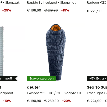
10F - Slaapzak
Rapide SL Insulated - Slaapmat
Radeon -12C 
-
25
%
€ 186,90
€ 219,90
-
15
%
€ 229,90
Summer5
Eco-ontworpen
-5% Extra 
t
deuter
Sea To S
 Slaapmat
Exosphere SL -11C / 12F - Slaapzak Dames
Ether Light 
-
10
%
€ 190,90
€ 239,90
-
20
%
€ 224,90
€