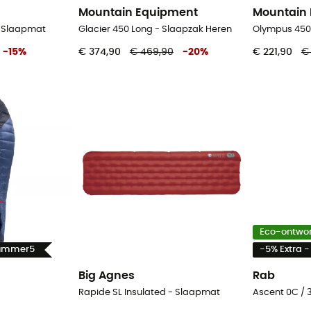
Mountain Equipment
Mountain
- Slaapmat
Glacier 450 Long - Slaapzak Heren
Olympus 450
-
15
%
€ 374,90
€ 469,90
-
20
%
€ 221,90
€
Eco-ontwo
Summer5
-5% Extra 
Big Agnes
Rab
Rapide SL Insulated - Slaapmat
Ascent 0C / 