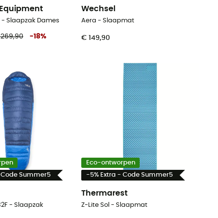
 Equipment
Wechsel
 - Slaapzak Dames
Aera - Slaapmat
 269,90
-
18
%
€ 149,90
rpen
Eco-ontworpen
- Code Summer5
-5% Extra - Code Summer5
Thermarest
32F - Slaapzak
Z-Lite Sol - Slaapmat