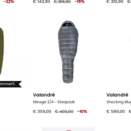
-
22
%
€ 143,90
€ 169,90
-
15
%
€ 310,90
€
Summer5
Valandré
Valandré
Mirage 3/4 - Slaapzak
Shocking Blu
€ 359,00
€ 400,00
-
10
%
€ 589,00
€