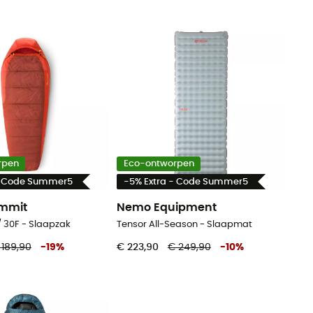
rpen
Eco-ontworpen
- Code Summer5
-5% Extra - Code Summer5
ummit
Nemo Equipment
/ 30F - Slaapzak
Tensor All-Season - Slaapmat
 189,90
-
19
%
€ 223,90
€ 249,90
-
10
%