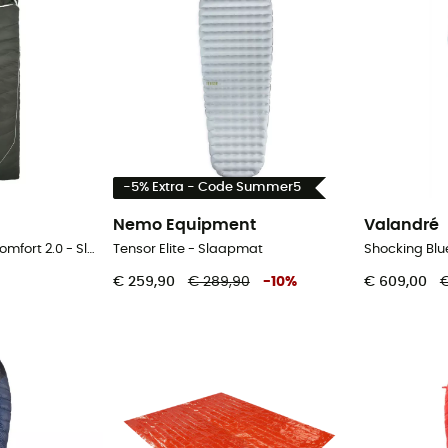
-5% Extra - Code Summer5
Nemo Equipment
Valandré
Downwool Summer Comfort 2.0 - Slaapzak
Tensor Elite - Slaapmat
Shocking Blu
€ 259,90
€ 289,90
-
10
%
€ 609,00
€