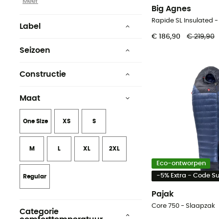
Meer
Big Agnes
Rapide SL Insulated 
Label
€ 186,90
€ 219,90
Low Impact
Seizoen
Ecomateriaal
3 seizoenen
Constructie
Origine Européenne
4 seizoenen
Dekenmodel
Garantie
Maat
Autumn/Winter
Recyclé
Rectangulaire
One Size
XS
S
1 seizoen
Fair Trade Certified™
Mummie
2 seizoenen
Green Shape
M
L
XL
2XL
Eco-ontworpen
Meer
-5% Extra - Code 
Regular
Pajak
Core 750 - Slaapzak
Categorie