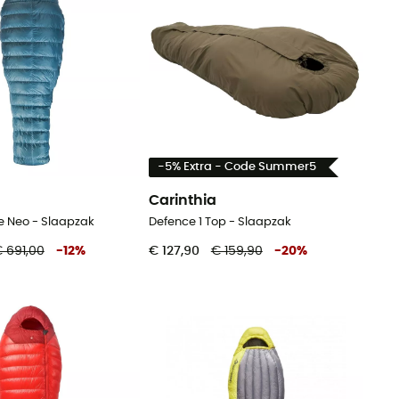
-5% Extra - Code Summer5
Carinthia
e Neo - Slaapzak
Defence 1 Top - Slaapzak
 691,00
-
12
%
€ 127,90
€ 159,90
-
20
%