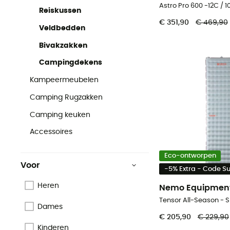
Astro Pro 600 -12C / 
Reiskussen
€ 351,90
€ 469,90
Veldbedden
Bivakzakken
Campingdekens
Kampeermeubelen
Camping Rugzakken
Camping keuken
Accessoires
Eco-ontworpen
Voor
-5% Extra - Code 
Heren
Nemo Equipmen
Tensor All-Season -
Dames
€ 205,90
€ 229,90
Kinderen