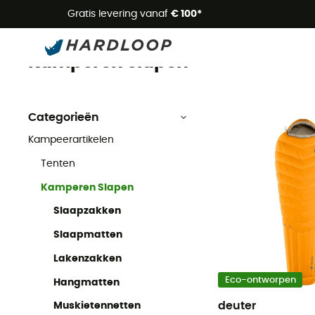
Zome
Gratis levering vanaf
€ 100*
Kamperen Slapen
Kampeerartikelen
Kamperen Slapen
Categorieën
Kampeerartikelen
Tenten
Kamperen Slapen
Slaapzakken
Slaapmatten
Lakenzakken
Eco-ontworpen
Hangmatten
deuter
Muskietennetten