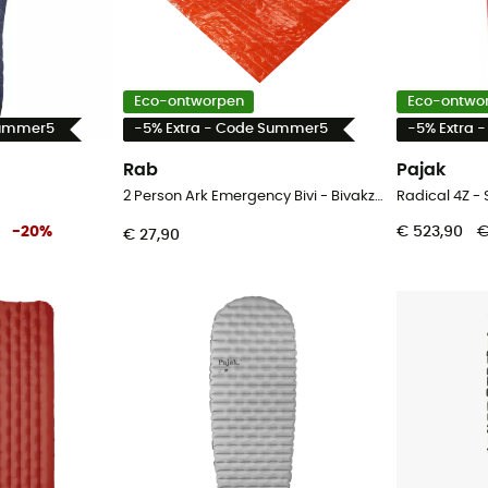
Eco-ontworpen
Eco-ontwo
Summer5
-5% Extra - Code Summer5
-5% Extra 
Rab
Pajak
2 Person Ark Emergency Bivi - Bivakzak
Radical 4Z -
-
20
%
€ 523,90
€
€ 27,90