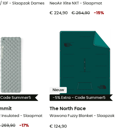
/ 10F - Slaapzak Dames
NeoAir Xlite NXT - Slaapmat
€ 224,90
€ 264,90
-
15
%
Nieuw
- Code Summer5
-5% Extra - Code Summer5
ummit
The North Face
XR Insulated - Slaapmat
Wawona Fuzzy Blanket - Slaapzak
 269,90
-
17
%
€ 124,90