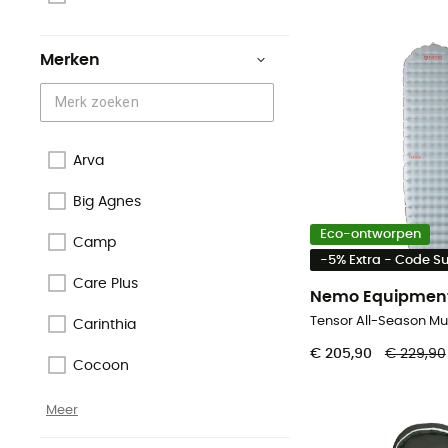
Merken
Arva
Big Agnes
Eco-ontworpen
Camp
-5% Extra - Code 
Care Plus
Nemo Equipmen
Carinthia
€ 205,90
€ 229,90
Cocoon
Meer