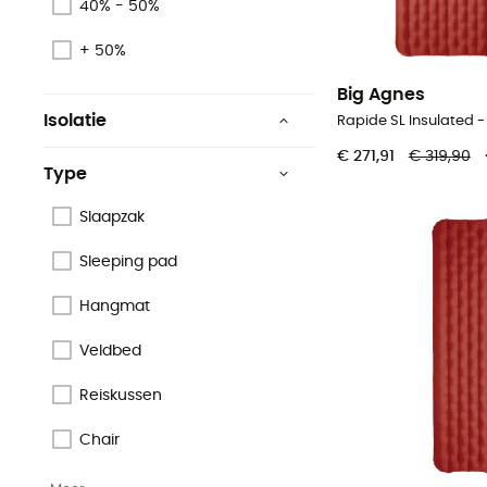
40% - 50%
+ 50%
Big Agnes
Isolatie
Rapide SL Insulated 
Synthetische isolatie
€ 271,91
€ 319,90
Type
Hybrid
Slaapzak
Natuurlijke isolatie
Sleeping pad
Hangmat
Veldbed
Reiskussen
Chair