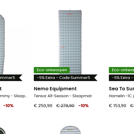
Eco-ontworpen
Eco-ontwo
Summer5
-5% Extra - Code Summer5
-5% Extra 
t
Nemo Equipment
Sea To S
Tensor All-Season Mummy - Slaapmat
Tensor All-Season - Slaapmat
Hamelin -1C 
-
10
%
€ 250,90
€ 279,90
-
10
%
€ 153,90
€