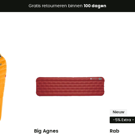
raanbiedingen 🔥 -5% EXTRA vanaf 2 producten* met code Su
Gratis retourneren binnen
100 dagen
Nieuw
-5% Extra 
Big Agnes
Rab