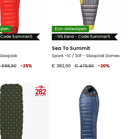
rpen
Eco-ontworpen
- Code Summer5
-5% Extra - Code Summer5
Sea To Summit
 Slaapzak
Spark -1C / 30F - Slaapzak Dames
 698,90
-
25
%
€ 382,90
€ 479,90
-
20
%