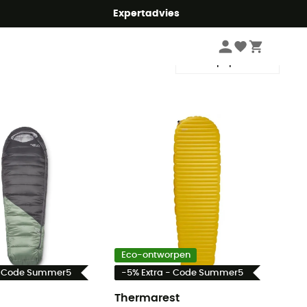
mmer5
Expertadvies
Sorteren
Eco-ontworpen
- Code Summer5
-5% Extra - Code Summer5
Thermarest