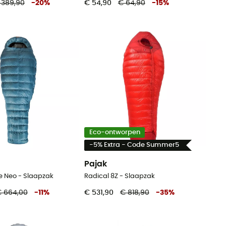
 389,90
-
20
%
€ 54,90
€ 64,90
-
15
%
Eco-ontworpen
-5% Extra - Code Summer5
Pajak
e Neo - Slaapzak
Radical 8Z - Slaapzak
 664,00
-
11
%
€ 531,90
€ 818,90
-
35
%