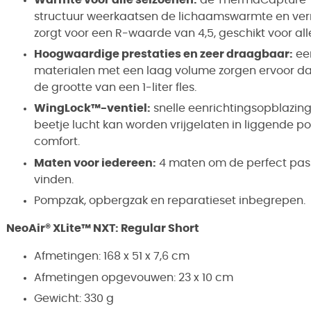
structuur weerkaatsen de lichaamswarmte en ver
zorgt voor een R-waarde van 4,5, geschikt voor all
Hoogwaardige prestaties en zeer draagbaar:
ee
materialen met een laag volume zorgen ervoor dat
de grootte van een 1-liter fles.
WingLock™-ventiel:
snelle eenrichtingsopblazing 
beetje lucht kan worden vrijgelaten in liggende p
comfort.
Maten voor iedereen:
4 maten om de perfect pass
vinden.
Pompzak, opbergzak en reparatieset inbegrepen.
NeoAir® XLite™ NXT: Regular Short
Afmetingen: 168 x 51 x 7,6 cm
Afmetingen opgevouwen: 23 x 10 cm
Gewicht: 330 g