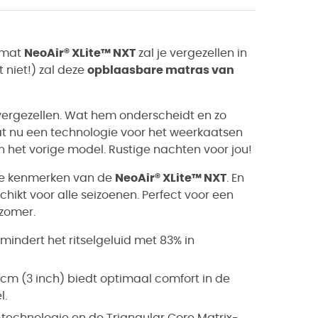
apmat
NeoAir® XLite™ NXT
zal je vergezellen in
 niet!) zal deze
opblaasbare matras van
ren vergezellen. Wat hem onderscheidt en zo
vat nu een technologie voor het weerkaatsen
 het vorige model. Rustige nachten voor jou!
ste kenmerken van de
NeoAir® XLite™ NXT
. En
chikt voor alle seizoenen. Perfect voor een
 zomer.
mindert het ritselgeluid met 83% in
 cm (3 inch) biedt optimaal comfort in de
l.
chnologie en de Triangular Core Matrix-