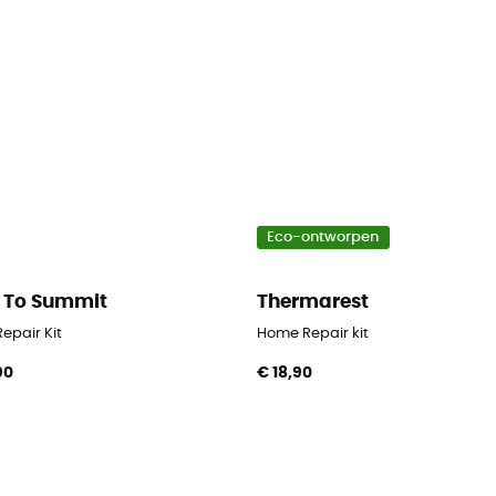
Eco-ontworpen
 To Summit
Thermarest
epair Kit
Home Repair kit
90
€ 18,90