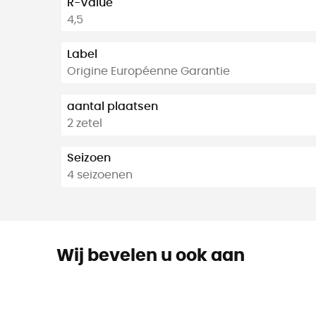
R-Value
4,5
Label
Origine Européenne Garantie
aantal plaatsen
2 zetel
Seizoen
4 seizoenen
Wij bevelen u ook aan