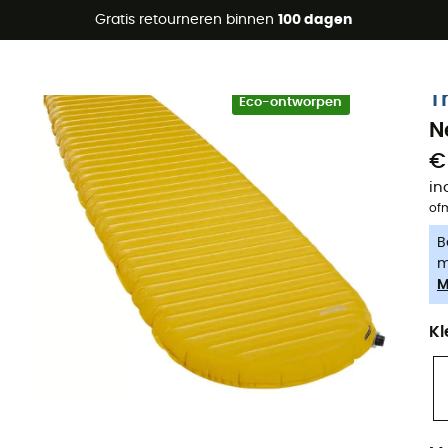
raanbiedingen 🔥 -5% EXTRA vanaf 2 producten* met code Su
Gratis retourneren binnen
100 dagen
-5% Extra - Code Summer5
T
Eco-ontworpen
N
€
in
of
B
m
M
Kl