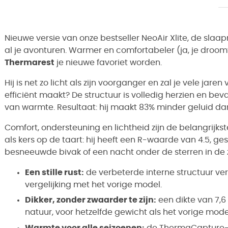
Nieuwe versie van onze bestseller NeoAir Xlite, de sla
al je avonturen. Warmer en comfortabeler (ja, je droomt
Thermarest
je nieuwe favoriet worden.
Hij is net zo licht als zijn voorganger en zal je vele ja
efficiënt maakt? De structuur is volledig herzien en be
van warmte. Resultaat: hij maakt 83% minder geluid dan
Comfort, ondersteuning en lichtheid zijn de belangrijk
als kers op de taart: hij heeft een R-waarde van 4.5, ges
besneeuwde bivak of een nacht onder de sterren in de
Een stille rust:
de verbeterde interne structuur ver
vergelijking met het vorige model.
Dikker, zonder zwaarder te zijn:
een dikte van 7,6
natuur, voor hetzelfde gewicht als het vorige mode
Warmte voor alle seizoenen:
de ThermaCapture-te