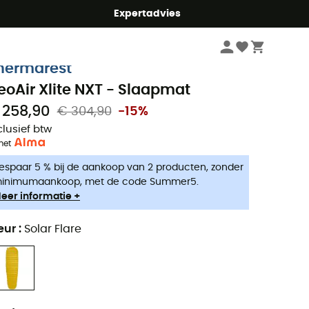
mmer5
Expertadvies
Kampeerartikelen
Kamperen Slapen
Slaapmatten
hermarest
eoAir Xlite NXT - Slaapmat
 258,90
€ 304,90
-15%
clusief btw
met
espaar 5 % bij de aankoop van 2 producten, zonder
inimumaankoop, met de code Summer5.
eer informatie +
eur
:
Solar Flare