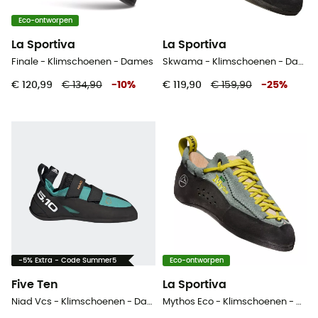
Eco-ontworpen
La Sportiva
La Sportiva
Finale - Klimschoenen - Dames
Skwama - Klimschoenen - Dames
€ 120,99
€ 134,90
-
10
%
€ 119,90
€ 159,90
-
25
%
-5% Extra - Code Summer5
Eco-ontworpen
Five Ten
La Sportiva
Niad Vcs - Klimschoenen - Dames
Mythos Eco - Klimschoenen - Dames