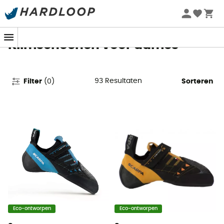
Zomeraanbiedingen 🔥 -5% EXTRA vanaf 2 producten* met
code Summer5
Klimschoenen voor dames
93
Resultaten
Filter
(
0
)
Sorteren
Eco-ontworpen
Eco-ontworpen