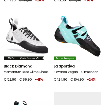
€ 111,90
€ 139,90
-
20
%
€ 73,50
€ 114,90
-
36
%
-5% Extra - Code Summer5
Eco-ontworpen
Black Diamond
La Sportiva
Momentum Lace Climb Shoes - Klimschoenen - Dames
Skwama Vegan - Klimschoenen - Dames
€ 52,90
€ 89,90
-
41
%
€ 124,90
€ 164,90
-
24
%