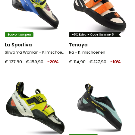
Eco-ontworpen
-5% Extra - Code Summer5
La Sportiva
Tenaya
Skwama Woman - Klimschoenen - Dames
Ra - Klimschoenen
€ 127,90
€ 159,90
-
20
%
€ 114,90
€ 127,90
-
10
%