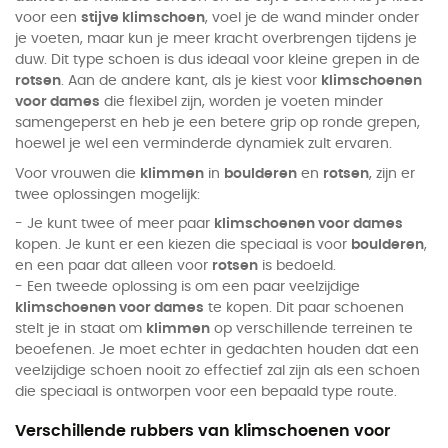
voor een
stijve klimschoen
, voel je de wand minder onder
je voeten, maar kun je meer kracht overbrengen tijdens je
duw.
Dit type schoen is dus ideaal voor kleine grepen in de
rotsen
.
Aan de andere kant, als je kiest voor
klimschoenen
voor dames
die flexibel zijn, worden je voeten minder
samengeperst en heb je een betere grip op ronde grepen,
hoewel je wel een verminderde dynamiek zult ervaren.
Voor vrouwen die
klimmen
in
boulderen
en
rotsen
, zijn er
twee oplossingen mogelijk:
- Je kunt twee of meer paar
klimschoenen voor dames
kopen. Je kunt er een kiezen die speciaal is voor
boulderen
,
en een paar dat alleen voor
rotsen
is bedoeld.
- Een tweede oplossing is om een paar veelzijdige
klimschoenen voor dames
te kopen. Dit paar schoenen
stelt je in staat om
klimmen
op verschillende terreinen te
beoefenen. Je moet echter in gedachten houden dat een
veelzijdige schoen nooit zo effectief zal zijn als een schoen
die speciaal is ontworpen voor een bepaald type route.
Verschillende rubbers van klimschoenen voor