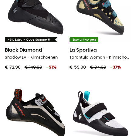
-5% Extra - Code Summer5
Eco-ontworpen
Black Diamond
La Sportiva
Shadow LV - Klimschoenen
Tarantula Woman - Klimschoenen - Dames
€ 72,90
€ 149,90
-
51
%
€ 59,90
€ 94,90
-
37
%