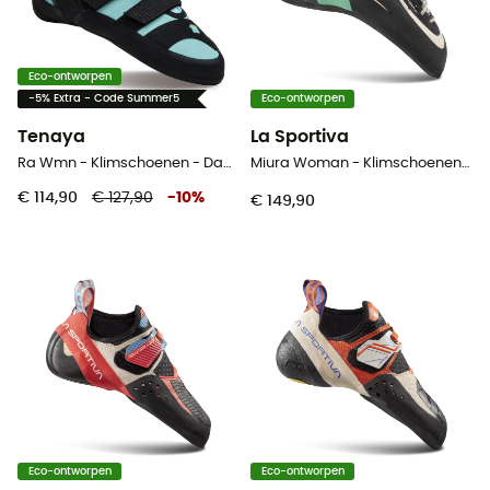
Eco-ontworpen
-5% Extra - Code Summer5
Eco-ontworpen
Tenaya
La Sportiva
Ra Wmn - Klimschoenen - Dames
Miura Woman - Klimschoenen - Dames
€ 114,90
€ 127,90
-
10
%
€ 149,90
Eco-ontworpen
Eco-ontworpen