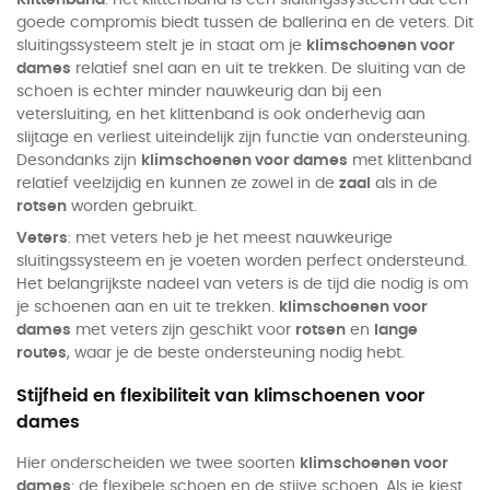
goede compromis biedt tussen de ballerina en de veters. Dit
sluitingssysteem stelt je in staat om je
klimschoenen voor
dames
relatief snel aan en uit te trekken. De sluiting van de
schoen is echter minder nauwkeurig dan bij een
vetersluiting, en het klittenband is ook onderhevig aan
slijtage en verliest uiteindelijk zijn functie van ondersteuning.
Desondanks zijn
klimschoenen voor dames
met klittenband
relatief veelzijdig en kunnen ze zowel in de
zaal
als in de
rotsen
worden gebruikt.
Veters
: met veters heb je het meest nauwkeurige
sluitingssysteem en je voeten worden perfect ondersteund.
Het belangrijkste nadeel van veters is de tijd die nodig is om
je schoenen aan en uit te trekken.
klimschoenen voor
dames
met veters zijn geschikt voor
rotsen
en
lange
routes
, waar je de beste ondersteuning nodig hebt.
Stijfheid en flexibiliteit van klimschoenen voor
dames
Hier onderscheiden we twee soorten
klimschoenen voor
dames
: de flexibele schoen en de stijve schoen. Als je kiest