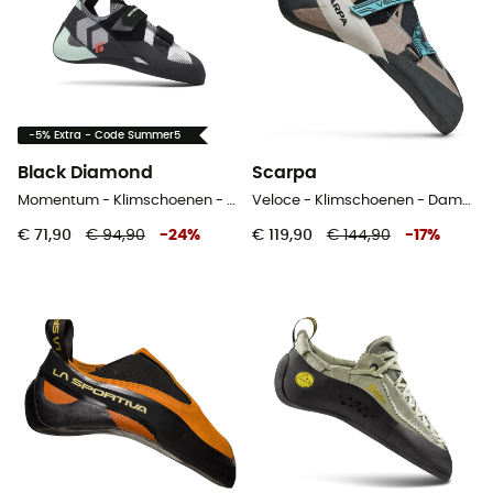
-5% Extra - Code Summer5
Black Diamond
Scarpa
Momentum - Klimschoenen - Dames
Veloce - Klimschoenen - Dames
€ 71,90
€ 94,90
-
24
%
€ 119,90
€ 144,90
-
17
%