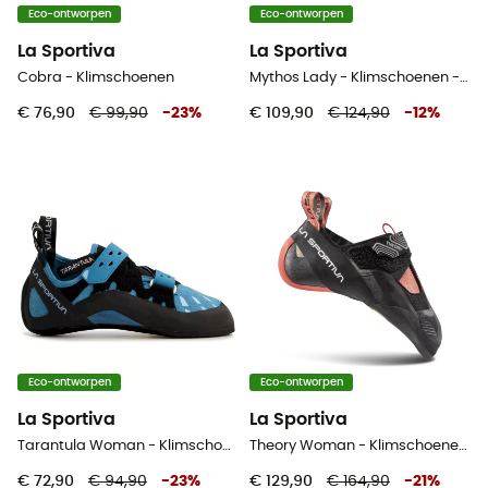
Eco-ontworpen
Eco-ontworpen
La Sportiva
La Sportiva
Cobra - Klimschoenen
Mythos Lady - Klimschoenen - Dames
€ 76,90
€ 99,90
-
23
%
€ 109,90
€ 124,90
-
12
%
Eco-ontworpen
Eco-ontworpen
La Sportiva
La Sportiva
Tarantula Woman - Klimschoenen - Dames
Theory Woman - Klimschoenen - Dames
€ 72,90
€ 94,90
-
23
%
€ 129,90
€ 164,90
-
21
%