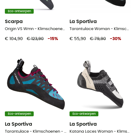
Eco-ontworpen
Scarpa
La Sportiva
Origin VS Wmn - Klimschoenen - Dames
Tarantulace Woman - Klimschoenen - Dames
€ 104,90
€ 123,90
-
15
%
€ 55,90
€ 79,90
-
30
%
Eco-ontworpen
Eco-ontworpen
La Sportiva
La Sportiva
Tarantulace - Klimschoenen - Dames
Katana Laces Woman - Klimschoenen - Dames