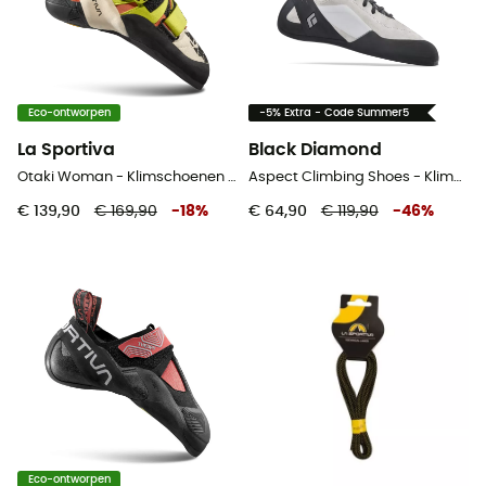
Eco-ontworpen
-5% Extra - Code Summer5
La Sportiva
Black Diamond
Otaki Woman - Klimschoenen - Dames
Aspect Climbing Shoes - Klimschoenen
€ 139,90
€ 169,90
-
18
%
€ 64,90
€ 119,90
-
46
%
Eco-ontworpen