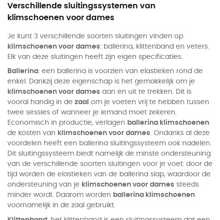
Verschillende sluitingssystemen van
klimschoenen voor dames
Je kunt 3 verschillende soorten sluitingen vinden op
klimschoenen voor dames
: ballerina, klittenband en veters.
Elk van deze sluitingen heeft zijn eigen specificaties.
Ballerina
: een ballerina is voorzien van elastieken rond de
enkel. Dankzij deze eigenschap is het gemakkelijk om je
klimschoenen voor dames
aan en uit te trekken. Dit is
vooral handig in de
zaal
om je voeten vrij te hebben tussen
twee sessies of wanneer je iemand moet zekeren.
Economisch in productie, verlagen
ballerina klimschoenen
de kosten van
klimschoenen voor dames
. Ondanks al deze
voordelen heeft een ballerina sluitingssysteem ook nadelen.
Dit sluitingssysteem biedt namelijk de minste ondersteuning
van de verschillende soorten sluitingen voor je voet: door de
tijd worden de elastieken van de ballerina slap, waardoor de
ondersteuning van je
klimschoenen voor dames
steeds
minder wordt. Daarom worden
ballerina klimschoenen
voornamelijk in de zaal gebruikt.
Klittenband
: het klittenband is een sluitingssysteem dat een