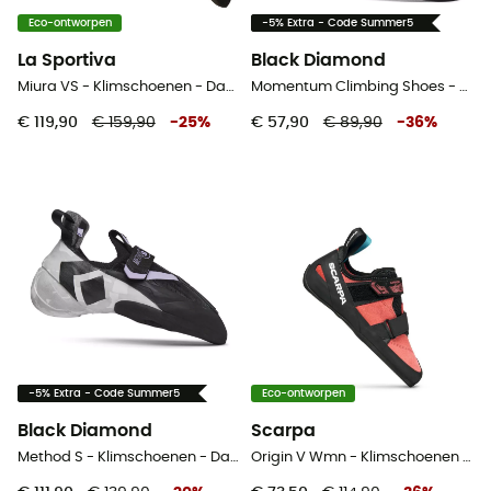
Eco-ontworpen
-5% Extra - Code Summer5
La Sportiva
Black Diamond
Miura VS - Klimschoenen - Dames
Momentum Climbing Shoes - Klimschoenen - Dames
€ 119,90
€ 159,90
-
25
%
€ 57,90
€ 89,90
-
36
%
-5% Extra - Code Summer5
Eco-ontworpen
Black Diamond
Scarpa
Method S - Klimschoenen - Dames
Origin V Wmn - Klimschoenen - Dames