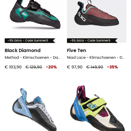
-5% Extra - Code Summer5
-5% Extra - Code Summer5
Black Diamond
Five Ten
Method - Klimschoenen - Dames
Niad Lace - Klimschoenen - Dames
€ 103,90
€ 129,90
-
20
%
€ 97,90
€ 149,90
-
35
%