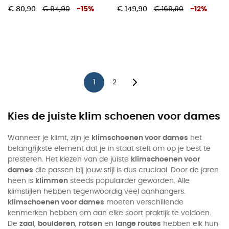
€ 80,90
€ 94,90
-
15
%
€ 149,90
€ 169,90
-
12
%
1
2
Kies de juiste klim schoenen voor dames
Wanneer je klimt, zijn je
klimschoenen voor dames
het
belangrijkste element dat je in staat stelt om op je best te
presteren. Het kiezen van de juiste
klimschoenen voor
dames
die passen bij jouw stijl is dus cruciaal. Door de jaren
heen is
klimmen
steeds populairder geworden. Alle
klimstijlen hebben tegenwoordig veel aanhangers.
klimschoenen voor dames
moeten verschillende
kenmerken hebben om aan elke soort praktijk te voldoen.
De
zaal
,
boulderen
,
rotsen
en
lange routes
hebben elk hun