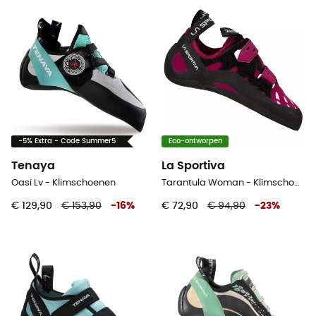
-5% Extra - Code Summer5
Eco-ontworpen
Tenaya
La Sportiva
Oasi Lv - Klimschoenen
Tarantula Woman - Klimschoenen - Dames
€ 129,90
€ 153,90
-
16
%
€ 72,90
€ 94,90
-
23
%