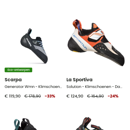
Eco-ontworpen
Scarpa
La Sportiva
Generator Wmn - Klimschoenen - Dames
Solution - Klimschoenen - Dames
€ 119,90
€ 178,90
-
33
%
€ 124,90
€ 164,90
-
24
%