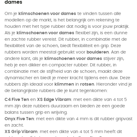
dames
Om je
klimschoenen voor dames
te vinden tussen alle
modellen op de markt, is het belangrijk om rekening te
houden met het type rubber dat nodig is voor jouw praktijk.
Als je
klimschoenen voor dames
flexibel zijn, is een dunne
en zachte rubber vereist. Dit rubber, in combinatie met de
flexibiliteit van de schoen, biedt flexibiliteit en grip. Deze
rubbers worden meestal gebruikt voor
boulderen
. Aan de
andere kant, als je
klimschoenen voor dames
stijver zijn,
heb je een dikker en compacter rubber. Dit rubber, in
combinatie met de stijfheid van de schoen, maakt deze
dynamischer en biedt je meer kracht tijdens een duw. Deze
rubbers zijn ideaal voor
klimmen
in
rotsen
. Hieronder vind je
de belangrijkste rubbers die je kunt tegenkomen:
C4 Five Ten
en
XS Edge Vibram
: met een dikte van 4 tot 5
mm zijn deze rubbers duurzaam en bieden ze een goede
balans tussen grip en wrijving.
Onyx Five Ten
: met een dikte van 4 mm is dit rubber gripvast
en zacht.
XS Grip Vibram
: met een dikte van 4 tot 5 mm heeft dit