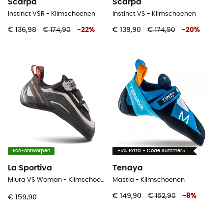
Scarpa
Scarpa
Instinct VSR - Klimschoenen
Instinct VS - Klimschoenen
€ 136,98
€ 174,90
-
22
%
€ 139,90
€ 174,90
-
20
%
Eco-ontworpen
-5% Extra - Code Summer5
La Sportiva
Tenaya
Miura VS Woman - Klimschoenen - Dames
Mastia - Klimschoenen
€ 149,90
€ 162,90
-
8
%
€ 159,90