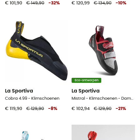
€ 101,90
€ 149,90
-
32
%
€ 120,99
€ 134,90
-
10
%
Eco-ontworpen
La Sportiva
La Sportiva
Cobra 4.99 - Klimschoenen
Mistral - Klimschoenen - Dames
€ 119,90
€ 129,90
-
8
%
€ 102,94
€ 129,90
-
21
%