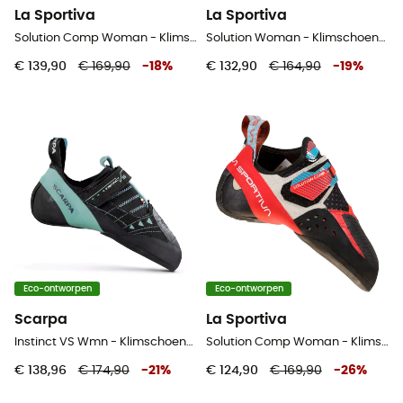
La Sportiva
La Sportiva
Solution Comp Woman - Klimschoenen - Dames
Solution Woman - Klimschoenen - Dames
€ 139,90
€ 169,90
-
18
%
€ 132,90
€ 164,90
-
19
%
Eco-ontworpen
Eco-ontworpen
Scarpa
La Sportiva
Instinct VS Wmn - Klimschoenen - Dames
Solution Comp Woman - Klimschoenen - Dames
€ 138,96
€ 174,90
-
21
%
€ 124,90
€ 169,90
-
26
%