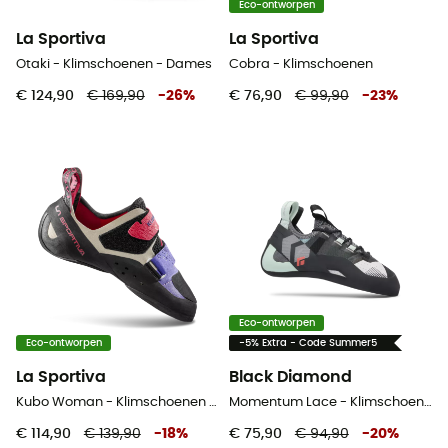
Eco-ontworpen
La Sportiva
La Sportiva
Otaki - Klimschoenen - Dames
Cobra - Klimschoenen
€ 124,90
€ 169,90
-
26
%
€ 76,90
€ 99,90
-
23
%
Eco-ontworpen
Eco-ontworpen
-5% Extra - Code Summer5
La Sportiva
Black Diamond
Kubo Woman - Klimschoenen - Dames
Momentum Lace - Klimschoenen - Dames
€ 114,90
€ 139,90
-
18
%
€ 75,90
€ 94,90
-
20
%