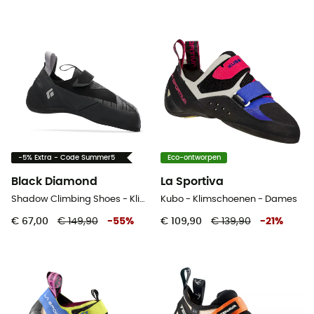
-5% Extra - Code Summer5
Eco-ontworpen
Black Diamond
La Sportiva
Shadow Climbing Shoes - Klimschoenen
Kubo - Klimschoenen - Dames
€ 67,00
€ 149,90
-
55
%
€ 109,90
€ 139,90
-
21
%