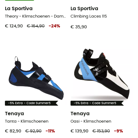
La Sportiva
La Sportiva
Theory - Klimschoenen - Dames
Climbing Laces 115
€ 124,90
€ 164,90
-
24
%
€ 35,90
-5% Extra - Code Summer5
-5% Extra - Code Summer5
Tenaya
Tenaya
Tanta - Klimschoenen
Oasi - Klimschoenen
€ 82,90
€ 92,90
-
11
%
€ 139,90
€ 153,90
-
9
%