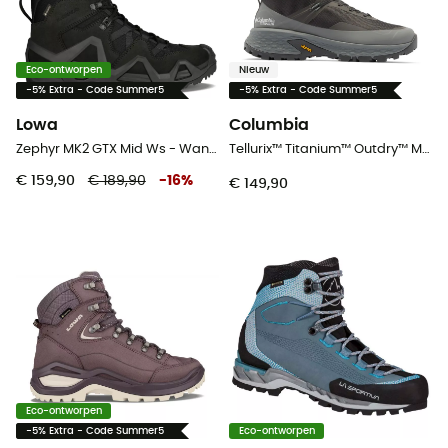
Eco-ontworpen
Nieuw
-5% Extra - Code Summer5
-5% Extra - Code Summer5
Lowa
Columbia
Zephyr MK2 GTX Mid Ws - Wandelschoenen - Dames
Tellurix™ Titanium™ Outdry™ Mid - Wandelschoenen - Dames
€ 159,90
€ 189,90
-
16
%
€ 149,90
Eco-ontworpen
-5% Extra - Code Summer5
Eco-ontworpen