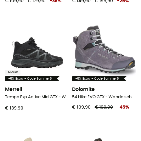
€ 109,90
€ 179,90
-
39
%
€ 149,90
€ 199,90
-
25
%
Nieuw
-5% Extra - Code Summer5
-5% Extra - Code Summer5
Merrell
Dolomite
Tempo Exp Active Mid GTX - Wandelschoenen - Dames
54 Hike EVO GTX - Wandelschoenen - Dames
€ 109,90
€ 199,90
-
45
%
€ 139,90