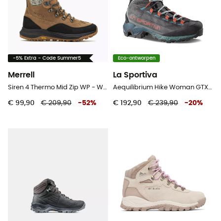
-5% Extra - Code Summer5
Eco-ontworpen
Merrell
La Sportiva
Siren 4 Thermo Mid Zip WP - Wandelschoenen - Dames
Aequilibrium Hike Woman GTX - Wandelschoenen - Dames
€ 99,90
€ 209,90
-
52
%
€ 192,90
€ 239,90
-
20
%