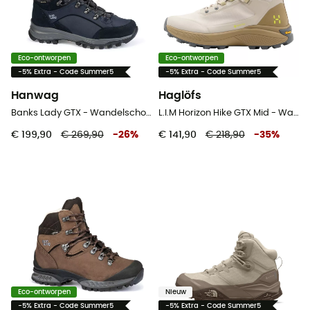
Eco-ontworpen
Eco-ontworpen
-5% Extra - Code Summer5
-5% Extra - Code Summer5
Hanwag
Haglöfs
Banks Lady GTX - Wandelschoenen Dames
L.I.M Horizon Hike GTX Mid - Wandelschoenen - Dames
€ 199,90
€ 269,90
-
26
%
€ 141,90
€ 218,90
-
35
%
Eco-ontworpen
Nieuw
-5% Extra - Code Summer5
-5% Extra - Code Summer5