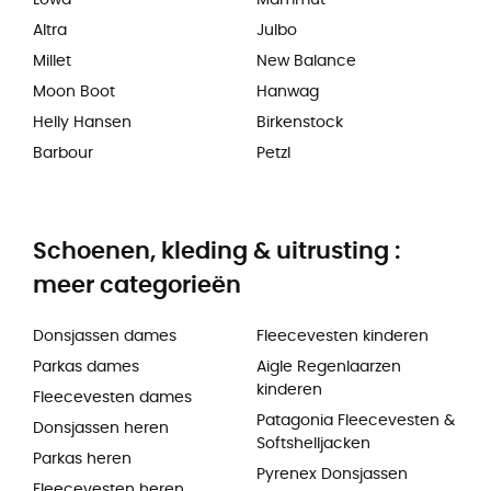
Lowa
Mammut
Altra
Julbo
Millet
New Balance
Moon Boot
Hanwag
Helly Hansen
Birkenstock
Barbour
Petzl
Schoenen, kleding & uitrusting :
meer categorieën
Donsjassen dames
Fleecevesten kinderen
Parkas dames
Aigle Regenlaarzen
kinderen
Fleecevesten dames
Patagonia Fleecevesten &
Donsjassen heren
Softshelljacken
Parkas heren
Pyrenex Donsjassen
Fleecevesten heren