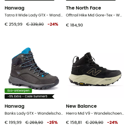
Hanwag
The North Face
Tatra II Wide Lady GTX - Wandelschoenen - Dames
Offtrail Hike Mid Gore-Tex - Wandelschoenen - Dames
€ 259,99
€ 339,90
-
24
%
€ 184,90
Eco-ontworpen
-5% Extra - Code Summer5
Hanwag
New Balance
Banks Lady GTX - Wandelschoenen Dames
Hierro Mid V9 - Wandelschoenen - Dames
€ 199,99
€ 269,90
-
26
%
€ 158,81
€ 209,90
-
24
%