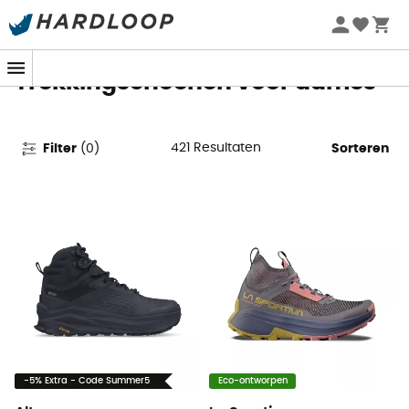
Zomeraanbiedingen 🔥 -5% EXTRA vanaf 2 producten* met
code Summer5
Trekkingschoenen voor dames
421
Resultaten
Filter
(
0
)
Sorteren
-5% Extra - Code Summer5
Eco-ontworpen