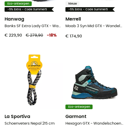
Eco-ontworpen
Nieuw
-5% Extra - Code Summer5
-5% Extra - Code Summer5
Hanwag
Merrell
Banks SF Extra Lady GTX - Wandelschoenen - Dames
Moab 3 Syn Mid GTX - Wandelschoenen - Dames
€ 229,90
€ 279,90
-
18
%
€ 174,90
Eco-ontworpen
La Sportiva
Garmont
Schoenveters Nepal 215 cm
Hexagon GTX - Wandelschoenen - Dames