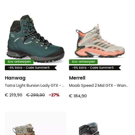
Eco-ontworpen
Eco-ontworpen
-5% Extra - Code Summer5
-5% Extra - Code Summer5
Hanwag
Merrell
Tatra Light Bunion Lady GTX - Wandelschoenen Dames
Moab Speed 2 Mid GTX - Wandelschoenen - Dames
€ 219,90
€ 299,90
-
27
%
€ 184,90