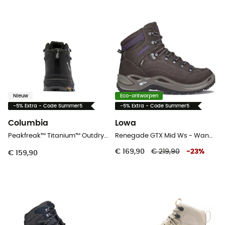
Nieuw
Eco-ontworpen
-5% Extra - Code Summer5
-5% Extra - Code Summer5
Columbia
Lowa
Peakfreak™ Titanium™ Outdry™ Mid - Wandelschoenen - Dames
Renegade GTX Mid Ws - Wandelschoenen - Dames
€ 169,90
€ 219,90
-
23
%
€ 159,90