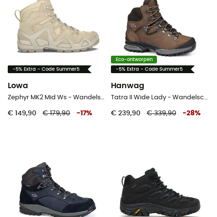
Eco-ontworpen
-5% Extra - Code Summer5
-5% Extra - Code Summer5
Lowa
Hanwag
Zephyr MK2 Mid Ws - Wandelschoenen - Dames
Tatra II Wide Lady - Wandelschoenen - Dames
€ 149,90
€ 179,90
-
17
%
€ 239,90
€ 339,90
-
28
%