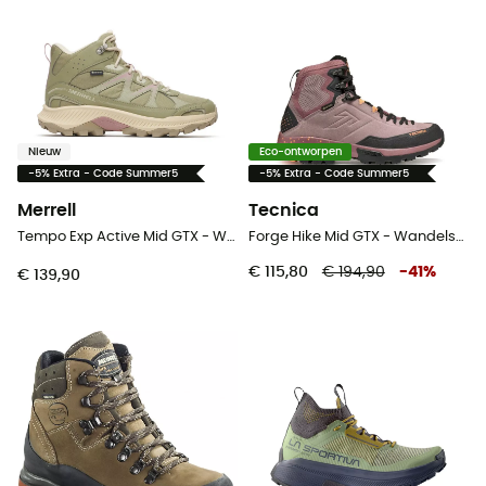
Nieuw
Eco-ontworpen
-5% Extra - Code Summer5
-5% Extra - Code Summer5
Merrell
Tecnica
Tempo Exp Active Mid GTX - Wandelschoenen - Dames
Forge Hike Mid GTX - Wandelschoenen - Dames
€ 115,80
€ 194,90
-
41
%
€ 139,90