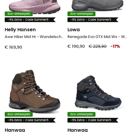
Eco-ontworpen
Eco-ontworpen
-5% Extra - Code Summer5
-5% Extra - Code Summer5
Helly Hansen
Lowa
Awe Hiker Mid Ht - Wandelschoenen - Dames
Renegade Evo GTX Mid Ws - Wandelschoenen - Dames
€ 190,90
€ 229,90
-
17
%
€ 169,90
Eco-ontworpen
Eco-ontworpen
-5% Extra - Code Summer5
-5% Extra - Code Summer5
Hanwag
Hanwag