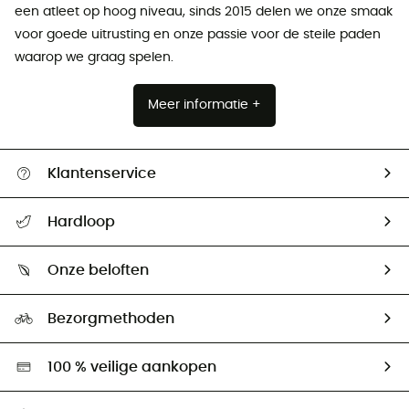
een atleet op hoog niveau, sinds 2015 delen we onze smaak
voor goede uitrusting en onze passie voor de steile paden
waarop we graag spelen.
Meer informatie +
Klantenservice
Helpcentrum & contact
Hardloop
Mijn zending volgen
Wie zijn we ?
Retourzendingen & Terugbetalingen
Onze beloften
HardGuides
Maattabelen
Ecologische voetafdruk
Ambassadeurs
Bezorgmethoden
Tweedehands
Hardgreen
100 % veilige aankopen