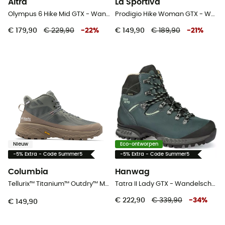
Altra
La Sportiva
Olympus 6 Hike Mid GTX - Wandelschoenen - Dames
Prodigio Hike Woman GTX - Wandelschoenen - Dames
€ 179,90
€ 229,90
-
22
%
€ 149,90
€ 189,90
-
21
%
Nieuw
Eco-ontworpen
-5% Extra - Code Summer5
-5% Extra - Code Summer5
Columbia
Hanwag
Tellurix™ Titanium™ Outdry™ Mid - Wandelschoenen - Dames
Tatra II Lady GTX - Wandelschoenen Dames
€ 222,90
€ 339,90
-
34
%
€ 149,90