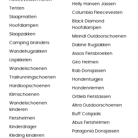
Helly Hansen Jassen
Tenten
Columbia Fleecevesten
Slaapmatten
Black Diamond
Hoofdlampen
Hoofdlampen
Slaapzakken
Meindl Outdoorschoenen
Camping branders
Dakine Rugzakken
Wandelrugzakken
Assos Fietsbroeken
IJspikkelen
Giro Helmen
Wandelschoenen
Rab Donsjassen
Trailrunningschoenen
Hondentuigjes
Hardloopschoenen
Hondenriemen
Klimschoenen
Ortlieb Fietstassen
Wandelschoenen
Altra Outdoorschoenen
kinderen
Buff Colsjaals
Fietshelmen
Abus Fietshelmen
Kinderdrager
Patagonia Donsjassen
Kleding kinderen