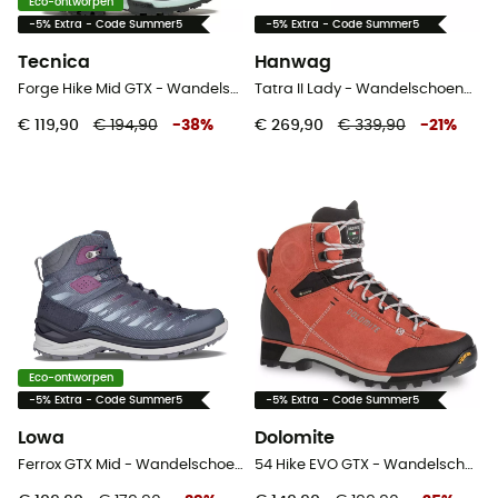
Eco-ontworpen
-5% Extra - Code Summer5
-5% Extra - Code Summer5
Tecnica
Hanwag
Forge Hike Mid GTX - Wandelschoenen - Dames
Tatra II Lady - Wandelschoenen Dames
€ 119,90
€ 194,90
-
38
%
€ 269,90
€ 339,90
-
21
%
Eco-ontworpen
-5% Extra - Code Summer5
-5% Extra - Code Summer5
Lowa
Dolomite
Ferrox GTX Mid - Wandelschoenen - Dames
54 Hike EVO GTX - Wandelschoenen - Dames