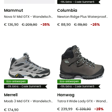
-5% Extra - Code Summer5
Mammut
Columbia
Nova IV Mid GTX - Wandelschoenen - Dames
Newton Ridge Plus Waterproof Amped - Wandelschoenen - Dames
€ 136,90
€ 209,90
-
35
%
€ 88,90
€ 119,90
-
26
%
Eco-ontworpen
Eco-ontworpen
-5% Extra - Code Summer5
-5% Extra - Code Summer5
Merrell
Hanwag
Moab 3 Mid GTX - Wandelschoenen - Dames
Tatra II Wide Lady GTX - Wandelschoenen - Dames
€ 239,99
€ 339,90
-
28
%
€ 174,90