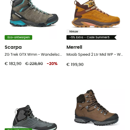
Nieuw
Eco-ontworpen
-5% Extra - Code Summer5
Scarpa
Merrell
ZG Trek GTX Wmn - Wandelschoenen Dames
Moab Speed 2 Ltr Mid WP - Wandelschoenen - Dames
€ 182,90
€ 228,90
-
20
%
€ 199,90