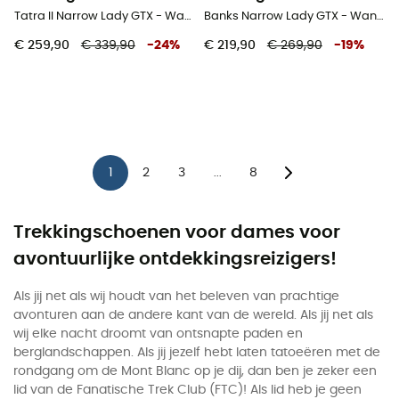
Tatra II Narrow Lady GTX - Wandelschoenen - Dames
Banks Narrow Lady GTX - Wandelschoenen - Dames
€ 259,90
€ 339,90
-
24
%
€ 219,90
€ 269,90
-
19
%
1
2
3
8
...
Trekkingschoenen voor dames voor
avontuurlijke ontdekkingsreizigers!
Als jij net als wij houdt van het beleven van prachtige
avonturen aan de andere kant van de wereld. Als jij net als
wij elke nacht droomt van ontsnapte paden en
berglandschappen. Als jij jezelf hebt laten tatoeëren met de
rondgang om de Mont Blanc op je dij, dan ben je zeker een
lid van de Fanatische Trek Club (FTC)! Als lid heb je geen