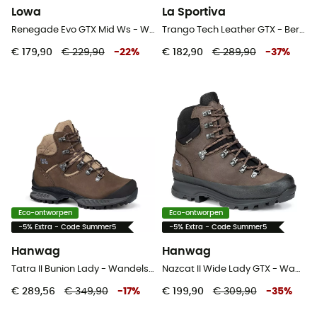
Lowa
La Sportiva
Renegade Evo GTX Mid Ws - Wandelschoenen - Dames
Trango Tech Leather GTX - Bergschoenen - Dames
€ 179,90
€ 229,90
-
22
%
€ 182,90
€ 289,90
-
37
%
Eco-ontworpen
Eco-ontworpen
-5% Extra - Code Summer5
-5% Extra - Code Summer5
Hanwag
Hanwag
Tatra II Bunion Lady - Wandelschoenen - Dames
Nazcat II Wide Lady GTX - Wandelschoenen - Dames
€ 289,56
€ 349,90
-
17
%
€ 199,90
€ 309,90
-
35
%