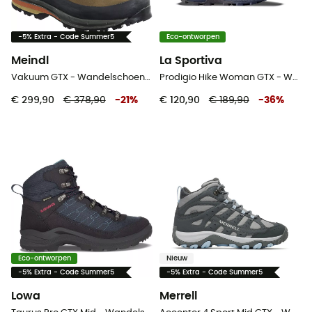
-5% Extra - Code Summer5
Eco-ontworpen
Meindl
La Sportiva
Vakuum GTX - Wandelschoenen Dames
Prodigio Hike Woman GTX - Wandelschoenen - Dames
€ 299,90
€ 378,90
-
21
%
€ 120,90
€ 189,90
-
36
%
Eco-ontworpen
Nieuw
-5% Extra - Code Summer5
-5% Extra - Code Summer5
Lowa
Merrell