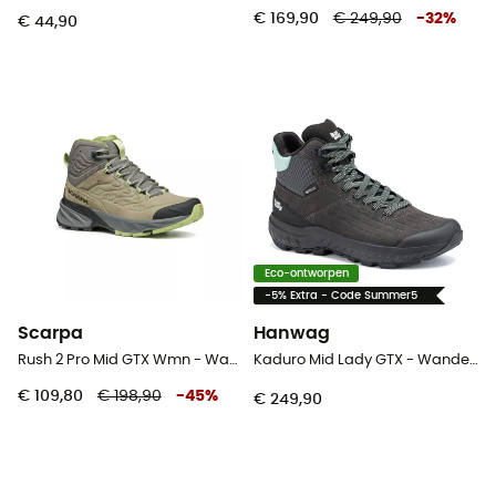
€ 169,90
€ 249,90
-
32
%
€ 44,90
Eco-ontworpen
-5% Extra - Code Summer5
Scarpa
Hanwag
Rush 2 Pro Mid GTX Wmn - Wandelschoenen - Dames
Kaduro Mid Lady GTX - Wandelschoenen - Dames
€ 109,80
€ 198,90
-
45
%
€ 249,90