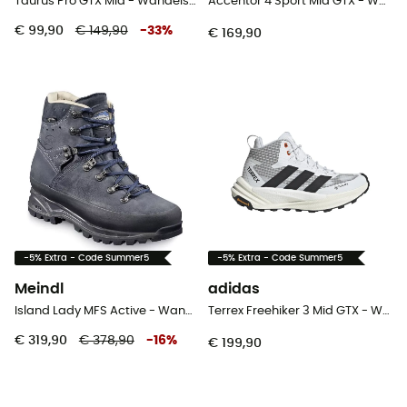
Taurus Pro GTX Mid - Wandelschoenen - Dames
Accentor 4 Sport Mid GTX - Wandelschoenen - Dames
€ 99,90
€ 149,90
-
33
%
€ 169,90
-5% Extra - Code Summer5
-5% Extra - Code Summer5
Meindl
adidas
Island Lady MFS Active - Wandelschoenen Dames
Terrex Freehiker 3 Mid GTX - Wandelschoenen - Dames
€ 319,90
€ 378,90
-
16
%
€ 199,90