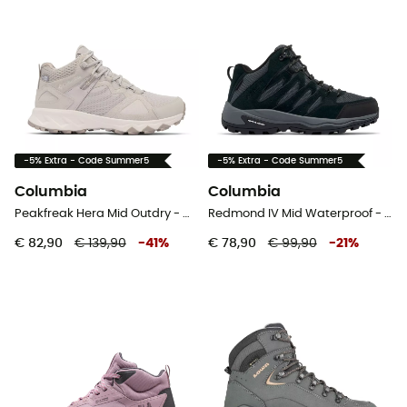
-5% Extra - Code Summer5
-5% Extra - Code Summer5
Columbia
Columbia
Peakfreak Hera Mid Outdry - Wandelschoenen - Dames
Redmond IV Mid Waterproof - Wandelschoenen - Dames
€ 82,90
€ 139,90
-
41
%
€ 78,90
€ 99,90
-
21
%