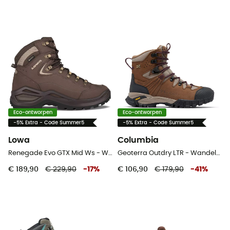
Eco-ontworpen
Eco-ontworpen
-5% Extra - Code Summer5
-5% Extra - Code Summer5
Lowa
Columbia
Renegade Evo GTX Mid Ws - Wandelschoenen - Dames
Geoterra Outdry LTR - Wandelschoenen - Dames
€ 189,90
€ 229,90
-
17
%
€ 106,90
€ 179,90
-
41
%