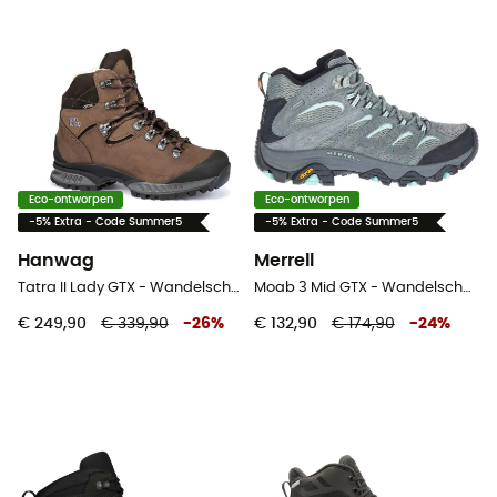
Eco-ontworpen
Eco-ontworpen
-5% Extra - Code Summer5
-5% Extra - Code Summer5
Hanwag
Merrell
Tatra II Lady GTX - Wandelschoenen Dames
Moab 3 Mid GTX - Wandelschoenen - Dames
€ 249,90
€ 339,90
-
26
%
€ 132,90
€ 174,90
-
24
%