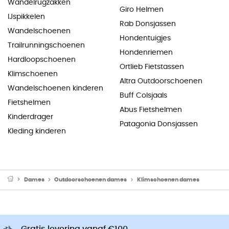
Wandelrugzakken
Giro Helmen
IJspikkelen
Rab Donsjassen
Wandelschoenen
Hondentuigjes
Trailrunningschoenen
Hondenriemen
Hardloopschoenen
Ortlieb Fietstassen
Klimschoenen
Altra Outdoorschoenen
Wandelschoenen kinderen
Buff Colsjaals
Fietshelmen
Abus Fietshelmen
Kinderdrager
Patagonia Donsjassen
Kleding kinderen
Dames
Outdoorschoenen dames
Klimschoenen dames
Gratis levering vanaf €100