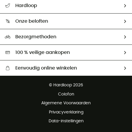
Helpcentrum & contact
Hardloop
Mijn zending volgen
Wie zijn we ?
Retourzendingen & Terugbetalingen
Onze beloften
HardGuides
Maattabelen
Ecologische voetafdruk
Ambassadeurs
Bezorgmethoden
Tweedehands
Hardgreen
100 % veilige aankopen
Eenvoudig online winkelen
Gratis levering vanaf € 100
© Hardloop 2026
Gratis retourneren binnen 100 dagen
Colofon
Gratis klantenservice
Algemene Voorwaarden
Privacyverklaring
Data-instellingen