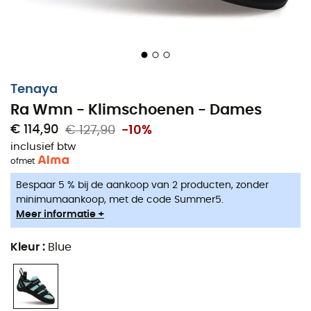
Tenaya
Ra Wmn - Klimschoenen - Dames
€ 114,90
€ 127,90
-10%
inclusief btw
of
met
Bespaar 5 % bij de aankoop van 2 producten, zonder
minimumaankoop, met de code Summer5.
Meer informatie +
Zocht je naar je eigen glazen muiltje om een sprookje te
beleven?
Tenaya
presenteert de
Ra Wmn
, speciaal
Kleur
:
Blue
aangepast aan de morfologie van de vrouwelijke voet.
Deze veelzijdige klimschoen combineert gevoel, precisie
en comfort. Het is de perfecte balans tussen
stijfheid
,
prestatie
en
vrijheid
in verticaliteit. Dankzij de
Vibram