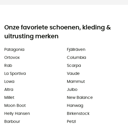
Onze favoriete schoenen, kleding &
uitrusting merken
Patagonia
Fjällräven
Ortovox
Columbia
Rab
Scarpa
La Sportiva
Vaude
Lowa
Mammut
Altra
Julbo
Millet
New Balance
Moon Boot
Hanwag
Helly Hansen
Birkenstock
Barbour
Petzl