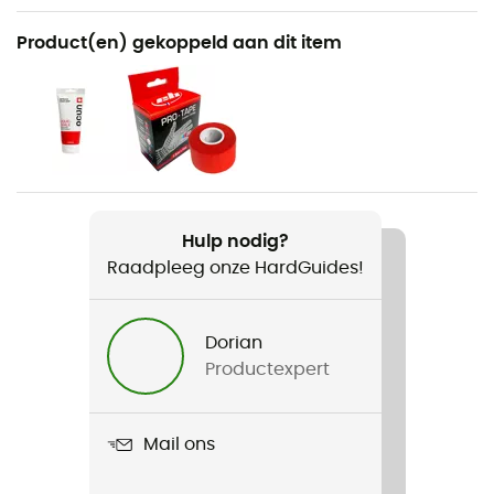
Aanbevolen voor
Product(en) gekoppeld aan dit item
Klimmen / Indoor klimmen / Sportklimmen / Klimmen
Voor
Dames
Gewicht
2 x 170 g
Hulp nodig?
Raadpleeg onze HardGuides!
Product
Ra Wmn
Dorian
Kenmerken
Productexpert
Gomme contre-pointe
Gebruikte Technologieën
Mail ons
Vibram