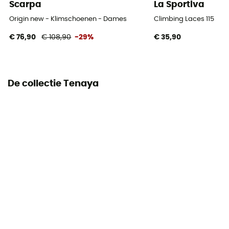
Scarpa
La Sportiva
Asymmetrie
None
Origin new - Klimschoenen - Dames
Climbing Laces 115
€ 76,90
€ 108,90
-29%
€ 35,90
Achterspanning
None
Sole
De collectie Tenaya
4 mm
Foot width
narrow / normal
Arch
Soft