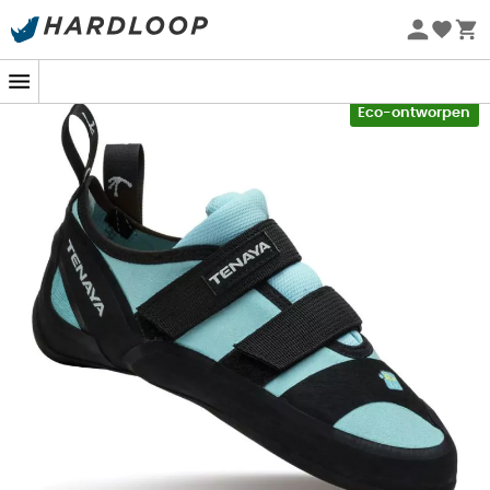
Zomeraanbiedingen 🔥 -5% EXTRA vanaf 2 producten* met
code Summer5
-5% Extra - Code Summer5
Eco-ontworpen