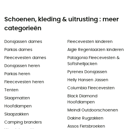
Schoenen, kleding & uitrusting : meer
categorieën
Donsjassen dames
Fleecevesten kinderen
Parkas dames
Aigle Regenlaarzen kinderen
Fleecevesten dames
Patagonia Fleecevesten &
Softshelljacken
Donsjassen heren
Pyrenex Donsjassen
Parkas heren
Helly Hansen Jassen
Fleecevesten heren
Columbia Fleecevesten
Tenten
Black Diamond
Slaapmatten
Hoofdlampen
Hoofdlampen
Meindl Outdoorschoenen
Slaapzakken
Dakine Rugzakken
Camping branders
Assos Fietsbroeken