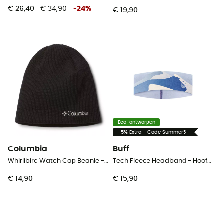
€ 26,40
€ 34,90
-
24
%
€ 19,90
Eco-ontworpen
-5% Extra - Code Summer5
Columbia
Buff
Whirlibird Watch Cap Beanie - Muts
Tech Fleece Headband - Hoofdband
€ 14,90
€ 15,90