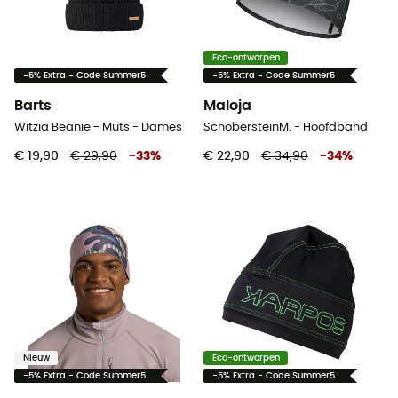
Eco-ontworpen
-5% Extra - Code Summer5
-5% Extra - Code Summer5
Barts
Maloja
Witzia Beanie - Muts - Dames
SchobersteinM. - Hoofdband
€ 19,90
€ 29,90
-
33
%
€ 22,90
€ 34,90
-
34
%
Nieuw
Eco-ontworpen
-5% Extra - Code Summer5
-5% Extra - Code Summer5