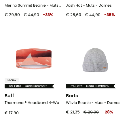
Merino Summit Beanie - Muts - Dames
Josh Hat - Muts - Dames
€ 29,90
€ 44,90
-
33
%
€ 28,60
€ 44,90
-
36
%
Nieuw
-5% Extra - Code Summer5
-5% Extra - Code Summer5
Buff
Barts
Thermonet® Headband 4-Way Stretch - Hoofdband - Dames
Witzia Beanie - Muts - Dames
€ 21,35
€ 29,90
-
28
%
€ 17,90