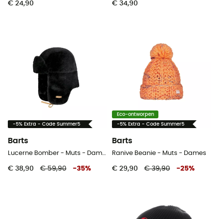
€ 24,90
€ 34,90
Eco-ontworpen
-5% Extra - Code Summer5
-5% Extra - Code Summer5
Barts
Barts
Lucerne Bomber - Muts - Dames
Ranive Beanie - Muts - Dames
€ 38,90
€ 59,90
-
35
%
€ 29,90
€ 39,90
-
25
%