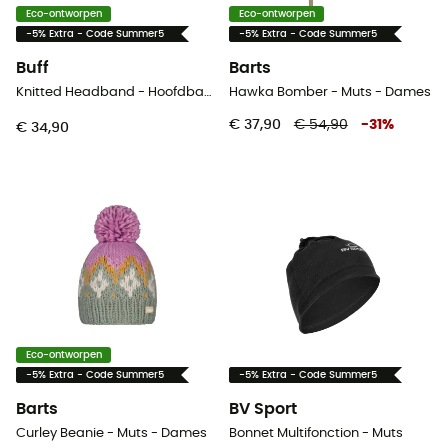
Eco-ontworpen
Eco-ontworpen
-5% Extra - Code Summer5
-5% Extra - Code Summer5
Buff
Barts
Knitted Headband - Hoofdband
Hawka Bomber - Muts - Dames
€ 37,90
€ 54,90
-
31
%
€ 34,90
Eco-ontworpen
-5% Extra - Code Summer5
-5% Extra - Code Summer5
Barts
BV Sport
Curley Beanie - Muts - Dames
Bonnet Multifonction - Muts