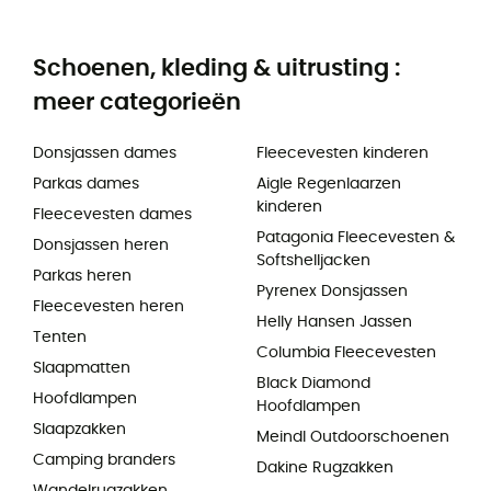
Schoenen, kleding & uitrusting :
meer categorieën
Donsjassen dames
Fleecevesten kinderen
Parkas dames
Aigle Regenlaarzen
kinderen
Fleecevesten dames
Patagonia Fleecevesten &
Donsjassen heren
Softshelljacken
Parkas heren
Pyrenex Donsjassen
Fleecevesten heren
Helly Hansen Jassen
Tenten
Columbia Fleecevesten
Slaapmatten
Black Diamond
Hoofdlampen
Hoofdlampen
Slaapzakken
Meindl Outdoorschoenen
Camping branders
Dakine Rugzakken