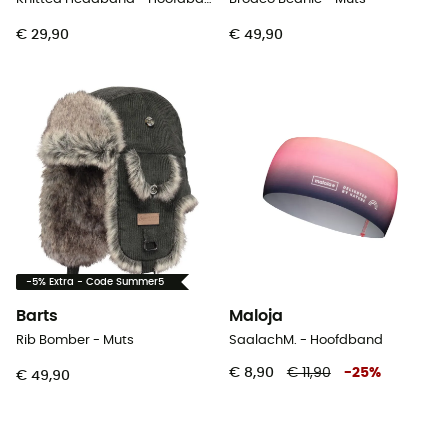
€ 29,90
€ 49,90
-5% Extra - Code Summer5
Barts
Maloja
Rib Bomber - Muts
SaalachM. - Hoofdband
€ 8,90
€ 11,90
-
25
%
€ 49,90