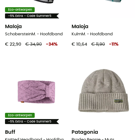
Eco-ontworpen
-5% Extra - Code Summer5
Maloja
Maloja
SchobersteinM. - Hoofdband
KulmM. - Hoofdband
€ 22,90
€ 34,90
-
34
%
€ 10,64
€ 11,90
-
11
%
Eco-ontworpen
-5% Extra - Code Summer5
Buff
Patagonia
Knitted Headband - Hoofdband
Brodeo Beanie - Muts