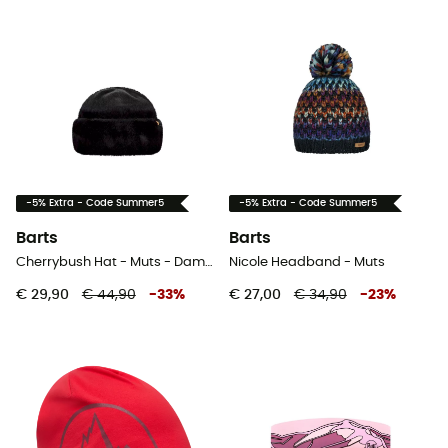
-5% Extra - Code Summer5
-5% Extra - Code Summer5
Barts
Barts
Cherrybush Hat - Muts - Dames
Nicole Headband - Muts
€ 29,90
€ 44,90
-
33
%
€ 27,00
€ 34,90
-
23
%