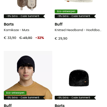
Eco-ontworpen
-5% Extra - Code Summer5
-5% Extra - Code Summer5
Barts
Buff
Kamikaze - Muts
Knitted Headband - Hoofdband
€ 33,90
€ 49,90
-
32
%
€ 29,90
Eco-ontworpen
-5% Extra - Code Summer5
-5% Extra - Code Summer5
Buff
Barts