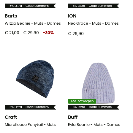
-5% Extra - Code Summer5
-5% Extra - Code Summer5
Barts
ION
Witzia Beanie - Muts - Dames
Neo Grace - Muts - Dames
€ 21,00
€ 29,90
-
30
%
€ 29,90
Eco-ontworpen
-5% Extra - Code Summer5
-5% Extra - Code Summer5
Craft
Buff
Microfleece Ponytail - Muts
Eyla Beanie - Muts - Dames