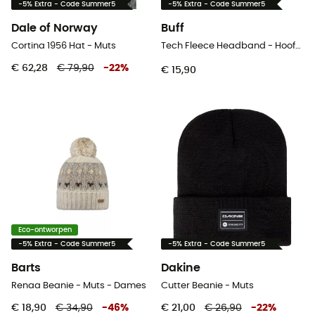
-5% Extra - Code Summer5
-5% Extra - Code Summer5
Dale of Norway
Buff
Cortina 1956 Hat - Muts
Tech Fleece Headband - Hoofdband
€ 62,28
€ 79,90
-
22
%
€ 15,90
Eco-ontworpen
-5% Extra - Code Summer5
-5% Extra - Code Summer5
Barts
Dakine
Renaa Beanie - Muts - Dames
Cutter Beanie - Muts
€ 18,90
€ 34,90
-
46
%
€ 21,00
€ 26,90
-
22
%