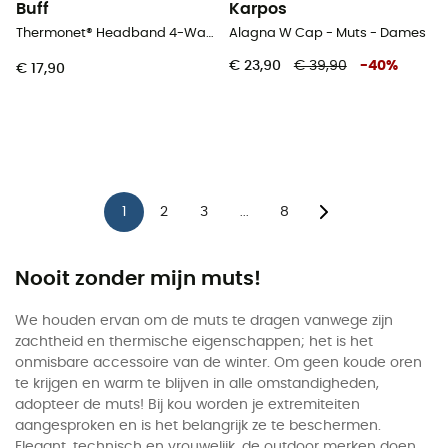
Buff
Karpos
Thermonet® Headband 4-Way Stretch - Hoofdband - Dames
Alagna W Cap - Muts - Dames
€ 23,90
€ 39,90
-
40
%
€ 17,90
1
2
3
8
...
Nooit zonder mijn muts!
We houden ervan om de muts te dragen vanwege zijn
zachtheid en thermische eigenschappen; het is het
onmisbare accessoire van de winter. Om geen koude oren
te krijgen en warm te blijven in alle omstandigheden,
adopteer de muts! Bij kou worden je extremiteiten
aangesproken en is het belangrijk ze te beschermen.
Elegant, technisch en vrouwelijk, de outdoor merken doen