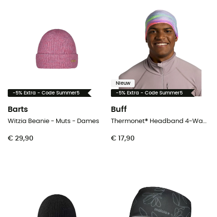
Nieuw
-5% Extra - Code Summer5
-5% Extra - Code Summer5
Barts
Buff
Witzia Beanie - Muts - Dames
Thermonet® Headband 4-Way Stretch - Hoofdband - Dames
€ 29,90
€ 17,90