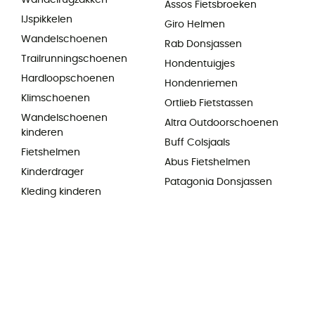
Wandelrugzakken
Assos Fietsbroeken
IJspikkelen
Giro Helmen
Wandelschoenen
Rab Donsjassen
Trailrunningschoenen
Hondentuigjes
Hardloopschoenen
Hondenriemen
Klimschoenen
Ortlieb Fietstassen
Wandelschoenen
Altra Outdoorschoenen
kinderen
Buff Colsjaals
Fietshelmen
Abus Fietshelmen
Kinderdrager
Patagonia Donsjassen
Kleding kinderen