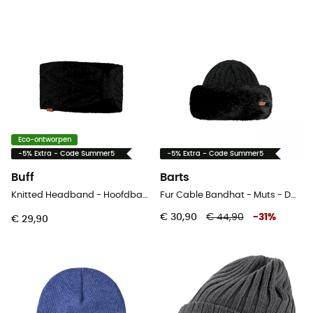
Eco-ontworpen
-5% Extra - Code Summer5
-5% Extra - Code Summer5
Buff
Barts
Knitted Headband - Hoofdband
Fur Cable Bandhat - Muts - Dames
€ 30,90
€ 44,90
-
31
%
€ 29,90