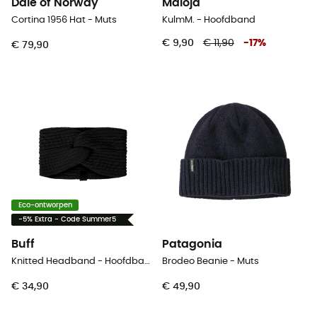
Dale of Norway
Maloja
Cortina 1956 Hat - Muts
KulmM. - Hoofdband
€ 9,90
€ 11,90
-
17
%
€ 79,90
Eco-ontworpen
-5% Extra - Code Summer5
Buff
Patagonia
Knitted Headband - Hoofdband
Brodeo Beanie - Muts
€ 34,90
€ 49,90