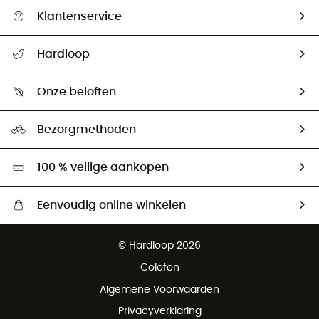
Klantenservice
Helpcentrum & contact
Hardloop
Mijn zending volgen
Wie zijn we ?
Retourzendingen & Terugbetalingen
Onze beloften
HardGuides
Maattabelen
Ecologische voetafdruk
Ambassadeurs
Bezorgmethoden
Tweedehands
Hardgreen
100 % veilige aankopen
Eenvoudig online winkelen
Gratis levering vanaf € 100
© Hardloop 2026
Gratis retourneren binnen 100 dagen
Colofon
Gratis klantenservice
Algemene Voorwaarden
Privacyverklaring