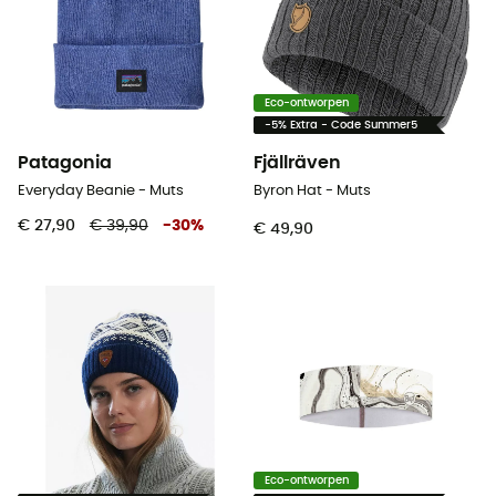
Eco-ontworpen
-5% Extra - Code Summer5
Patagonia
Fjällräven
Everyday Beanie - Muts
Byron Hat - Muts
€ 27,90
€ 39,90
-
30
%
€ 49,90
Eco-ontworpen