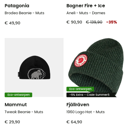
Patagonia
Bogner Fire + Ice
Brodeo Beanie - Muts
Aneli - Muts - Dames
€ 90,90
€ 139,90
-
35
%
€ 49,90
Eco-ontworpen
Eco-ontworpen
-5% Extra - Code Summer5
Mammut
Fjällräven
Tweak Beanie - Muts
1960 Logo Hat - Muts
€ 29,90
€ 64,90