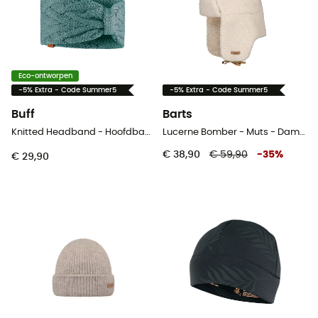
Eco-ontworpen
-5% Extra - Code Summer5
-5% Extra - Code Summer5
Buff
Barts
Knitted Headband - Hoofdband
Lucerne Bomber - Muts - Dames
€ 38,90
€ 59,90
-
35
%
€ 29,90