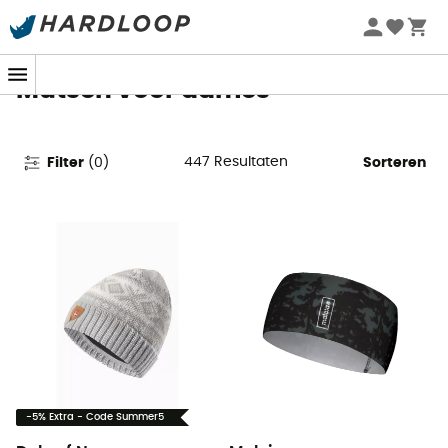
Zomeraanbiedingen 🔥 -5% EXTRA vanaf 2 producten* met
code Summer5
Mutsen voor dames
447
Resultaten
Filter
(
0
)
Sorteren
-5% Extra - Code Summer5