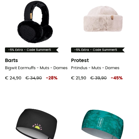
-5% Extra - Code Summer5
-5% Extra - Code Summer5
Barts
Protest
Bigwit Earmuffs - Muts - Dames
Prtindus - Muts - Dames
€ 24,90
€ 34,90
-
28
%
€ 21,90
€ 39,90
-
45
%