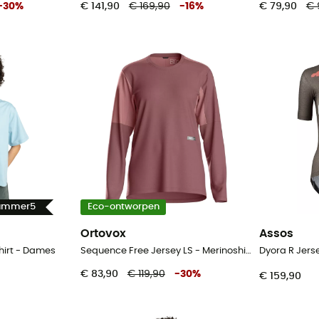
-
30
%
€ 141,90
€ 169,90
-
16
%
€ 79,90
€ 
Summer5
Eco-ontworpen
Ortovox
Assos
hirt - Dames
Sequence Free Jersey LS - Merinoshirt - Dames
€ 83,90
€ 119,90
-
30
%
€ 159,90