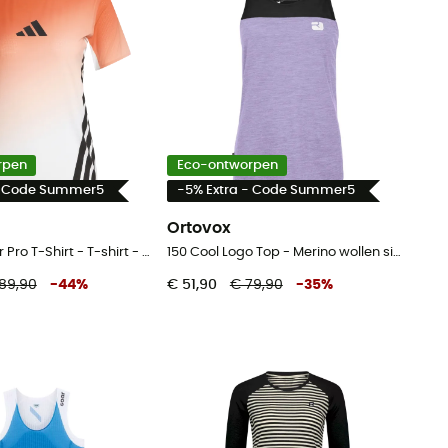
rpen
Eco-ontworpen
- Code Summer5
-5% Extra - Code Summer5
Ortovox
Terrex Xperior Pro T-Shirt - T-shirt - Dames
150 Cool Logo Top - Merino wollen singlet - Dames
89,90
-
44
%
€ 51,90
€ 79,90
-
35
%