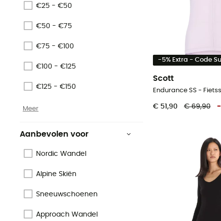
€25 - €50
€50 - €75
€75 - €100
-5% Extra - Code 
€100 - €125
Scott
€125 - €150
Endurance SS - Fiets
€ 51,90
€ 69,90
-
Meer
Aanbevolen voor
Nordic Wandel
Alpine Skiën
Sneeuwschoenen
Approach Wandel