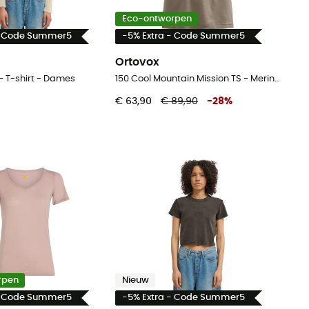
Eco-ontworpen
- Code Summer5
-5% Extra - Code Summer5
Ortovox
- T-shirt - Dames
150 Cool Mountain Mission TS - Merinoshirt - Dames
€ 63,90
€ 89,90
-
28
%
rpen
Nieuw
- Code Summer5
-5% Extra - Code Summer5