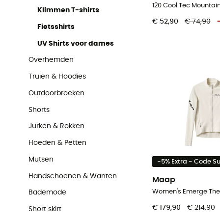
Klimmen T-shirts
€ 52,90
€ 74,90
Fietsshirts
UV Shirts voor dames
Overhemden
Truien & Hoodies
Outdoorbroeken
Shorts
Jurken & Rokken
Hoeden & Petten
Mutsen
-5% Extra - Code 
Handschoenen & Wanten
Maap
Bademode
€ 179,90
€ 214,90
Short skirt