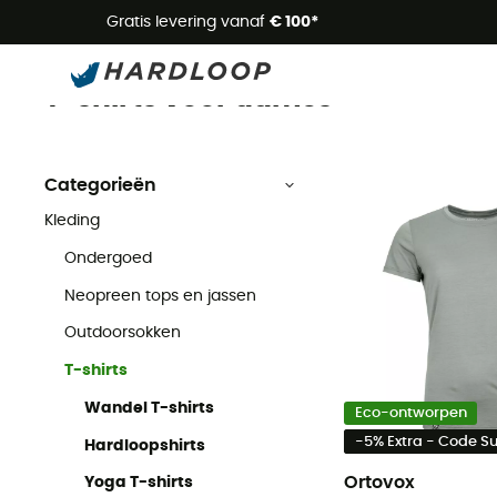
Zome
Gratis levering vanaf
€ 100*
T-shirts dames
Dames
Kleding dames
T-shirts voor dames
Categorieën
Kleding
Ondergoed
Neopreen tops en jassen
Outdoorsokken
T-shirts
Wandel T-shirts
Eco-ontworpen
-5% Extra - Code 
Hardloopshirts
Ortovox
Yoga T-shirts