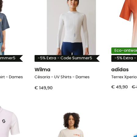
Eco-ontwo
Summer5
-5% Extra - Code Summer5
-5% Extra 
Wilma
adidas
hirt - Dames
Césaria - UV Shirts - Dames
€ 49,90
€ 
€ 149,90