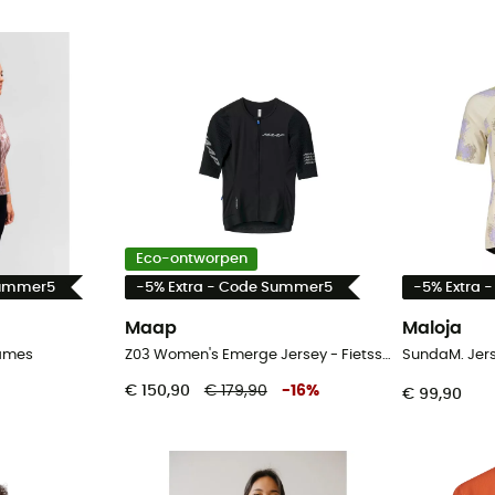
Eco-ontworpen
Summer5
-5% Extra - Code Summer5
-5% Extra 
Maap
Maloja
Dames
Z03 Women's Emerge Jersey - Fietsshirt - Dames
SundaM. Jers
€ 150,90
€ 179,90
-
16
%
€ 99,90