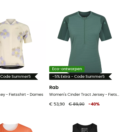
Eco-ontworpen
- Code Summer5
-5% Extra - Code Summer5
Rab
ey - Fietsshirt - Dames
Women's Cinder Tract Jersey - Fietsshirt - Dames
€ 53,90
€ 89,90
-
40
%