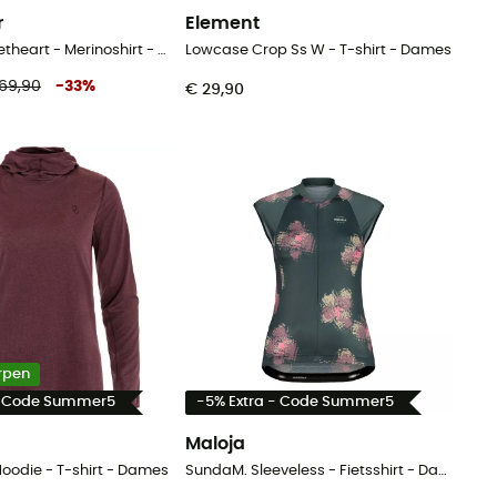
r
Element
Siren SS Sweetheart - Merinoshirt - Dames
Lowcase Crop Ss W - T-shirt - Dames
69,90
-
33
%
€ 29,90
rpen
- Code Summer5
-5% Extra - Code Summer5
Maloja
oodie - T-shirt - Dames
SundaM. Sleeveless - Fietsshirt - Dames