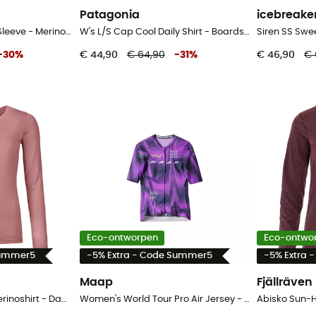
Patagonia
icebreake
120 Comp Light Long Sleeve - Merino-ondergoed - Dames
W's L/S Cap Cool Daily Shirt - Boardshort Logo - T-shirt - Dames
-
30
%
€ 44,90
€ 64,90
-
31
%
€ 46,90
€ 
Eco-ontworpen
Eco-ontwo
Summer5
-5% Extra - Code Summer5
-5% Extra 
Maap
Fjällräven
150 Cool Clean LS - Merinoshirt - Dames
Women's World Tour Pro Air Jersey - Fietsshirt - Dames
Abisko Sun-H