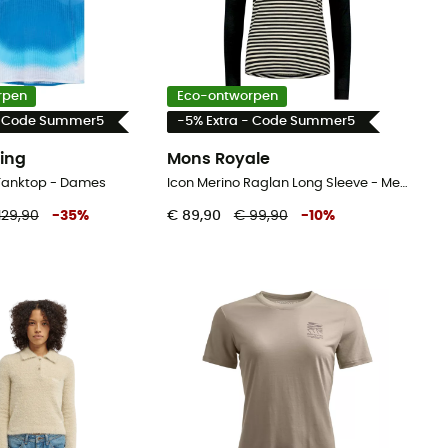
rpen
Eco-ontworpen
- Code Summer5
-5% Extra - Code Summer5
ing
Mons Royale
 Tanktop - Dames
Icon Merino Raglan Long Sleeve - Merinoshirt - Dames
129,90
-
35
%
€ 89,90
€ 99,90
-
10
%