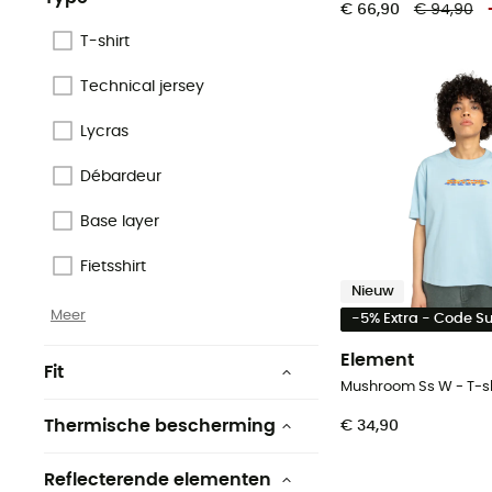
Grüner Knopf
€ 66,90
€ 94,90
Zonder
T-shirt
Responsible Wool Standard
lange mouwen
Technical jersey
ZQ Merino
Lycras
Origine Européenne
Garantie
Débardeur
Meer
Base layer
Fietsshirt
Nieuw
Meer
-5% Extra - Code 
Element
Fit
Mushroom Ss W - T-s
Regular
Thermische bescherming
€ 34,90
Décontractée
Ja
Reflecterende elementen
Ample