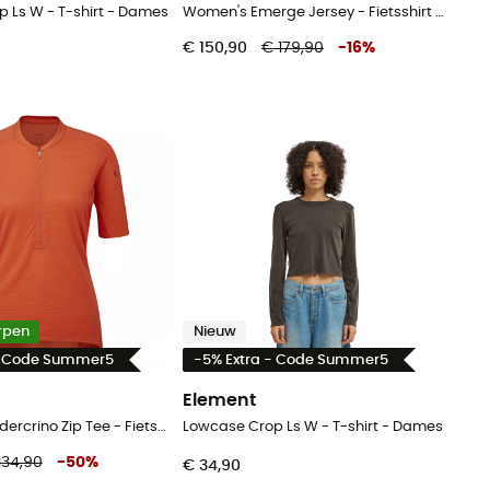
 Ls W - T-shirt - Dames
Women's Emerge Jersey - Fietsshirt - Dames
€ 150,90
€ 179,90
-
16
%
rpen
Nieuw
- Code Summer5
-5% Extra - Code Summer5
Element
Women's Cindercrino Zip Tee - Fietsshirt - Dames
Lowcase Crop Ls W - T-shirt - Dames
134,90
-
50
%
€ 34,90