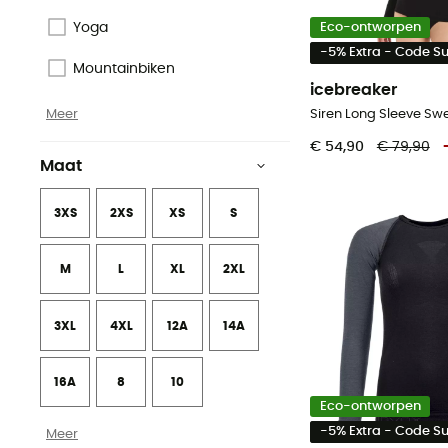
Eco-ontworpen
Yoga
-5% Extra - Code 
Mountainbiken
icebreaker
Meer
€ 54,90
€ 79,90
Maat
3XS
2XS
XS
S
M
L
XL
2XL
3XL
4XL
12A
14A
16A
8
10
Eco-ontworpen
-5% Extra - Code 
Meer