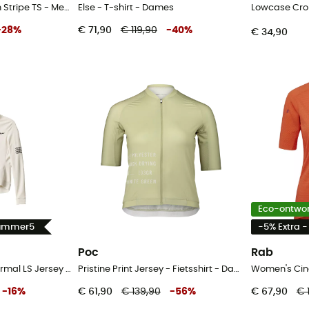
120 Cool Tec Mountain Stripe TS - Merinoshirt - Dames
Else - T-shirt - Dames
Lowcase Crop
-
28
%
€ 71,90
€ 119,90
-
40
%
€ 34,90
Eco-ontwo
Summer5
-5% Extra 
Poc
Rab
Women's Emerge Thermal LS Jersey - Fietsshirt - Dames
Pristine Print Jersey - Fietsshirt - Dames
-
16
%
€ 61,90
€ 139,90
-
56
%
€ 67,90
€ 