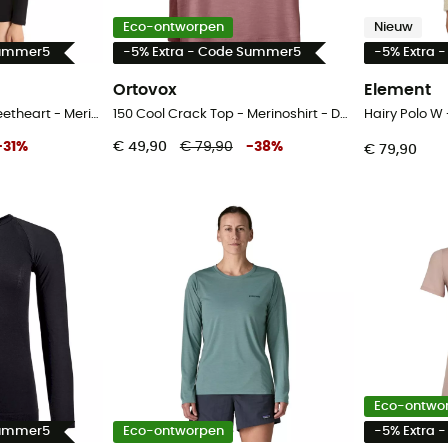
Eco-ontworpen
Nieuw
Summer5
-5% Extra - Code Summer5
-5% Extra 
Ortovox
Element
Siren Long Sleeve Sweetheart - Merinoshirt - Dames
150 Cool Crack Top - Merinoshirt - Dames
Hairy Polo W 
-
31
%
€ 49,90
€ 79,90
-
38
%
€ 79,90
Eco-ontwo
Summer5
Eco-ontworpen
-5% Extra 