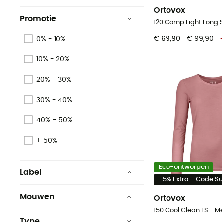
Ortovox
Promotie
€ 69,90
€ 99,90
0% - 10%
10% - 20%
20% - 30%
30% - 40%
40% - 50%
+ 50%
Eco-ontworpen
Label
-5% Extra - Code 
Fair Wear Foundation
Mouwen
Ortovox
Biologisch
korte mouwen
Type