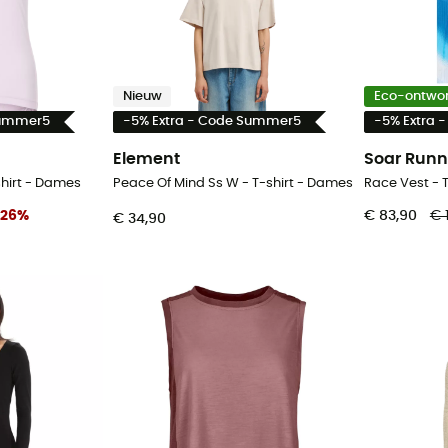
Nieuw
Eco-ontwo
Summer5
-5% Extra - Code Summer5
-5% Extra 
Element
Soar Runn
shirt - Dames
Peace Of Mind Ss W - T-shirt - Dames
Race Vest -
26
%
€ 83,90
€ 
€ 34,90