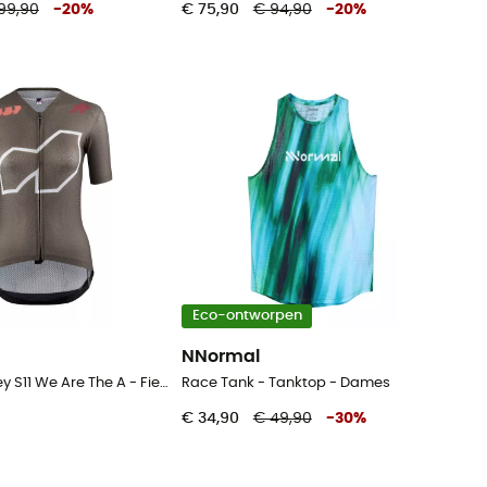
99,90
-
20
%
€ 75,90
€ 94,90
-
20
%
Eco-ontworpen
NNormal
Dyora R Jersey S11 We Are The A - Fietsshirt - Dames
Race Tank - Tanktop - Dames
€ 34,90
€ 49,90
-
30
%