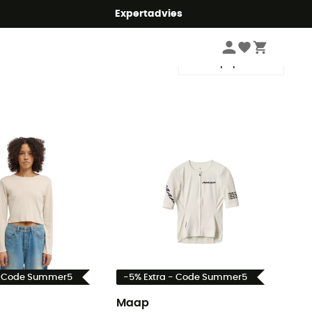
mmer5
Expertadvies
Sorteren
- Code Summer5
-5% Extra - Code Summer5
Maap