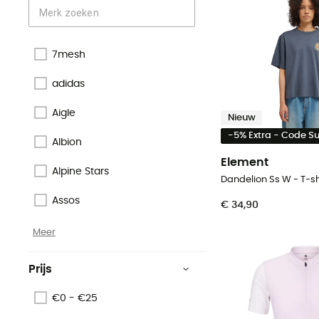
7mesh
adidas
Aigle
Nieuw
-5% Extra - Code 
Albion
Element
Alpine Stars
Dandelion Ss W - T-s
Assos
€ 34,90
Meer
Prijs
€0 - €25