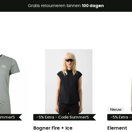
raanbiedingen 🔥 -5% EXTRA vanaf 2 producten* met code Su
Gratis retourneren binnen
100 dagen
Nieuw
Summer5
-5% Extra - Code Summer5
-5% Extra 
Bogner Fire + Ice
Element