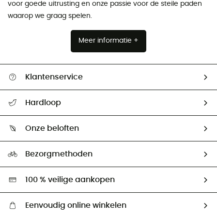
voor goede uitrusting en onze passie voor de steile paden
waarop we graag spelen.
Meer informatie +
Klantenservice
Helpcentrum & contact
Hardloop
Mijn zending volgen
Wie zijn we ?
Retourzendingen & Terugbetalingen
Onze beloften
HardGuides
Maattabelen
Ecologische voetafdruk
Ambassadeurs
Bezorgmethoden
Tweedehands
Hardgreen
100 % veilige aankopen
Eenvoudig online winkelen