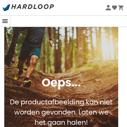
Zomeraanbiedingen 🔥 -5% EXTRA vanaf 2 producten* met
code Summer5
Oeps...
De productafbeelding kan niet
worden gevonden. Laten we
het gaan halen!