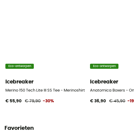
Eco-ontworpen
Eco-ontworpen
icebreaker
icebreaker
Merino 150 Tech Lite III SS Tee - Merinoshirt - Heren
Anatomica Boxers - O
€ 55,90
€ 79,90
-30%
€ 36,90
€ 45,90
-1
Favorieten