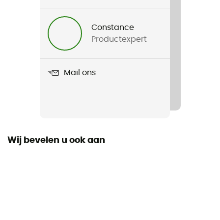
Voor
Heren / Dames
Constance
Productexpert
Gewicht
50 g
Mail ons
Product
Pocket Hat
Kenmerken
Réversible / thermorégulant / non irritant / résistant
aux odeurs
Wij bevelen u ook aan
Fit
Slim
Label
ZQ Merino