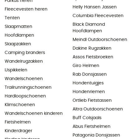
Parkas heren
Helly Hansen Jassen
Fleecevesten heren
Columbia Fleecevesten
Tenten
Black Diamond
Slaapmatten
Hoofdlampen
Hoofdlampen
Meindl Outdoorschoenen
Slaapzakken
Dakine Rugzakken
Camping branders
Assos Fietsbroeken
Wandelrugzakken
Giro Helmen
IJspikkelen
Rab Donsjassen
Wandelschoenen
Hondentuigjes
Trailrunningschoenen
Hondenriemen
Hardloopschoenen
Ortlieb Fietstassen
Klimschoenen
Altra Outdoorschoenen
Wandelschoenen kinderen
Buff Colsjaals
Fietshelmen
Abus Fietshelmen
Kinderdrager
Patagonia Donsjassen