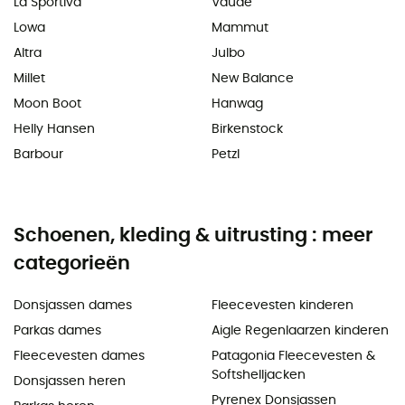
La Sportiva
Vaude
Lowa
Mammut
Altra
Julbo
Millet
New Balance
Moon Boot
Hanwag
Helly Hansen
Birkenstock
Barbour
Petzl
Schoenen, kleding & uitrusting : meer
categorieën
Donsjassen dames
Fleecevesten kinderen
Parkas dames
Aigle Regenlaarzen kinderen
Fleecevesten dames
Patagonia Fleecevesten &
Softshelljacken
Donsjassen heren
Pyrenex Donsjassen