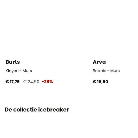
Materiaal
100% Merino Wool
Barts
Arva
Kinyeti - Muts
Beanie - Muts
€ 17,79
€ 24,90
-28%
€ 19,90
De collectie icebreaker