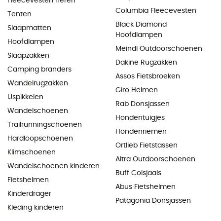
Fleecevesten heren
Columbia Fleecevesten
Tenten
Black Diamond
Slaapmatten
Hoofdlampen
Hoofdlampen
Meindl Outdoorschoenen
Slaapzakken
Dakine Rugzakken
Camping branders
Assos Fietsbroeken
Wandelrugzakken
Giro Helmen
IJspikkelen
Rab Donsjassen
Wandelschoenen
Hondentuigjes
Trailrunningschoenen
Hondenriemen
Hardloopschoenen
Ortlieb Fietstassen
Klimschoenen
Altra Outdoorschoenen
Wandelschoenen kinderen
Buff Colsjaals
Fietshelmen
Abus Fietshelmen
Kinderdrager
Patagonia Donsjassen
Kleding kinderen