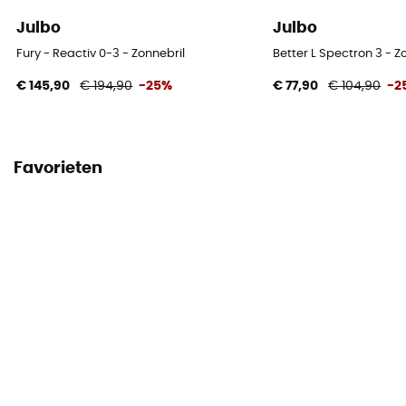
Julbo
Julbo
Fury - Reactiv 0-3 - Zonnebril
Better L Spectron 3 - Z
€ 145,90
€ 194,90
-25%
€ 77,90
€ 104,90
-2
Favorieten