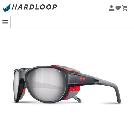
Zomeraanbiedingen 🔥 -5% EXTRA vanaf 2 producten* met
code Summer5
-5% Extra - Code Summer5