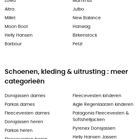
Lowa
Mammut
Altra
Julbo
Millet
New Balance
Moon Boot
Hanwag
Helly Hansen
Birkenstock
Barbour
Petzl
Schoenen, kleding & uitrusting : meer
categorieën
Donsjassen dames
Fleecevesten kinderen
Parkas dames
Aigle Regenlaarzen kinderen
Fleecevesten dames
Patagonia Fleecevesten &
Softshelljacken
Donsjassen heren
Pyrenex Donsjassen
Parkas heren
Helly Hansen Jassen