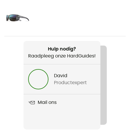
Wandelen / Ijsklimmen / Alpine Skiën / Tourskiën /
Sneeuwschoenen / Bergbeklimmen / Langlaufski /
Freeride Skiën
Voor
Heren / Dames
Hulp nodig?
Gewicht
Raadpleeg onze HardGuides!
44 g
Product
David
Explorer 2.0
Productexpert
Persoonlijke beschermingsuitrusting
PPE - Category 1
Mail ons