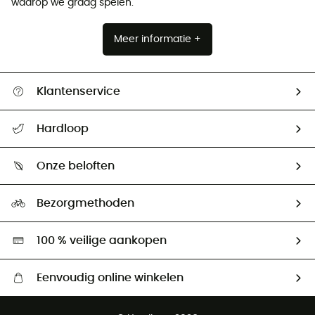
waarop we graag spelen.
Meer informatie +
Klantenservice
Helpcentrum & contact
Hardloop
Mijn zending volgen
Wie zijn we ?
Retourzendingen & Terugbetalingen
Onze beloften
HardGuides
Maattabelen
Ecologische voetafdruk
Ambassadeurs
Bezorgmethoden
Tweedehands
Hardgreen
100 % veilige aankopen
Eenvoudig online winkelen
Gratis levering vanaf € 100