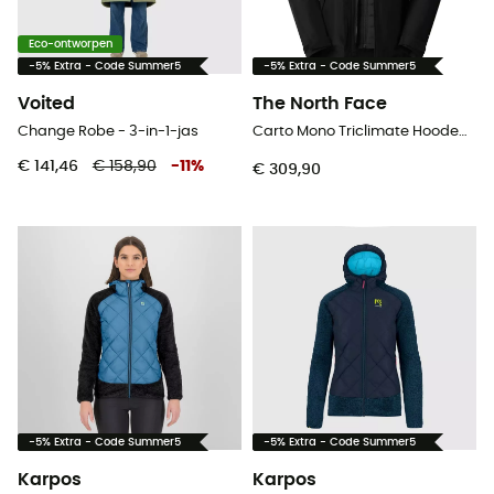
Eco-ontworpen
-5% Extra - Code Summer5
-5% Extra - Code Summer5
Voited
The North Face
Change Robe - 3-in-1-jas
Carto Mono Triclimate Hooded Jacket - 3-in-1-jas - Dames
€ 141,46
€ 158,90
-
11
%
€ 309,90
-5% Extra - Code Summer5
-5% Extra - Code Summer5
Karpos
Karpos