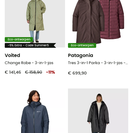
Eco-ontworpen
-5% Extra - Code Summer5
Eco-ontworpen
Voited
Patagonia
Change Robe - 3-in-1-jas
Tres 3-in-1 Parka - 3-in-1-jas - Dames
€ 141,46
€ 158,90
-
11
%
€ 699,90