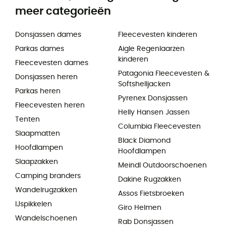
meer categorieën
Donsjassen dames
Fleecevesten kinderen
Parkas dames
Aigle Regenlaarzen
kinderen
Fleecevesten dames
Patagonia Fleecevesten &
Donsjassen heren
Softshelljacken
Parkas heren
Pyrenex Donsjassen
Fleecevesten heren
Helly Hansen Jassen
Tenten
Columbia Fleecevesten
Slaapmatten
Black Diamond
Hoofdlampen
Hoofdlampen
Slaapzakken
Meindl Outdoorschoenen
Camping branders
Dakine Rugzakken
Wandelrugzakken
Assos Fietsbroeken
IJspikkelen
Giro Helmen
Wandelschoenen
Rab Donsjassen