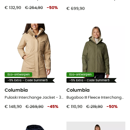
€ 132,90
€ 264,90
-
50
%
€ 699,90
Eco-ontworpen
Eco-ontworpen
-5% Extra - Code Summer5
-5% Extra - Code Summer5
Columbia
Columbia
Pulaski Interchange Jacket - 3-in-1-jas - Dames
Bugaboo III Fleece Interchange Jacket - 3-in-1-jas - Dames
€ 148,90
€ 269,90
-
45
%
€ 110,90
€ 219,90
-
50
%