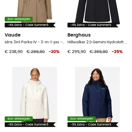
Eco-ontworpen
-5% Extra - Code Summer5
-5% Extra - Code Summer5
Vaude
Berghaus
Idris 3in1 Parka IV - 3-in-1-jas - Dames
Hillwalker 2.0 Gemini Hydroloft 3in1 Jacket - 3-in-1-jas - Dames
€ 238,90
€ 299,90
-
20
%
€ 299,90
€ 399,90
-
25
%
Eco-ontworpen
Eco-ontworpen
-5% Extra - Code Summer5
-5% Extra - Code Summer5