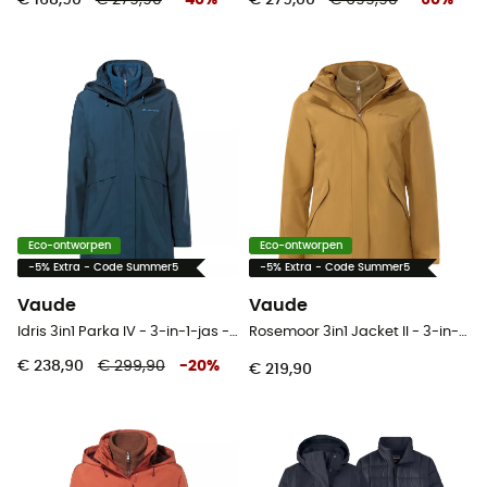
Eco-ontworpen
Eco-ontworpen
-5% Extra - Code Summer5
-5% Extra - Code Summer5
Vaude
Vaude
Idris 3in1 Parka IV - 3-in-1-jas - Dames
Rosemoor 3in1 Jacket II - 3-in-1-jas - Dames
€ 238,90
€ 299,90
-
20
%
€ 219,90