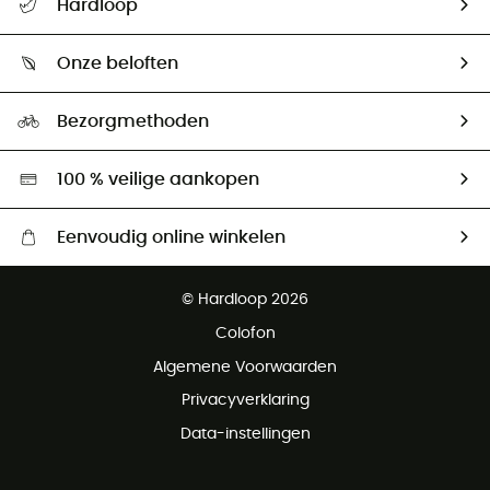
Hardloop
Mijn zending volgen
Wie zijn we ?
Retourzendingen & Terugbetalingen
Onze beloften
HardGuides
Maattabelen
Ecologische voetafdruk
Ambassadeurs
Bezorgmethoden
Tweedehands
Hardgreen
100 % veilige aankopen
Eenvoudig online winkelen
Gratis levering vanaf € 100
© Hardloop 2026
Gratis retourneren binnen 100 dagen
Colofon
Gratis klantenservice
Algemene Voorwaarden
Privacyverklaring
Data-instellingen