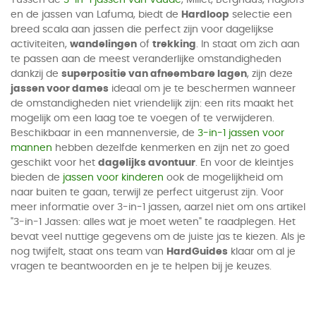
Tussen de
3-in-1 jassen van Vaude
, Millet, Berghaus, Haglöfs
en de jassen van Lafuma, biedt de
Hardloop
selectie een
breed scala aan jassen die perfect zijn voor dagelijkse
activiteiten,
wandelingen
of
trekking
. In staat om zich aan
te passen aan de meest veranderlijke omstandigheden
dankzij de
superpositie van afneembare lagen
, zijn deze
jassen voor dames
ideaal om je te beschermen wanneer
de omstandigheden niet vriendelijk zijn: een rits maakt het
mogelijk om een laag toe te voegen of te verwijderen.
Beschikbaar in een mannenversie, de
3-in-1 jassen voor
mannen
hebben dezelfde kenmerken en zijn net zo goed
geschikt voor het
dagelijks avontuur
. En voor de kleintjes
bieden de
jassen voor kinderen
ook de mogelijkheid om
naar buiten te gaan, terwijl ze perfect uitgerust zijn. Voor
meer informatie over 3-in-1 jassen, aarzel niet om ons artikel
"3-in-1 Jassen: alles wat je moet weten" te raadplegen. Het
bevat veel nuttige gegevens om de juiste jas te kiezen. Als je
nog twijfelt, staat ons team van
HardGuides
klaar om al je
vragen te beantwoorden en je te helpen bij je keuzes.