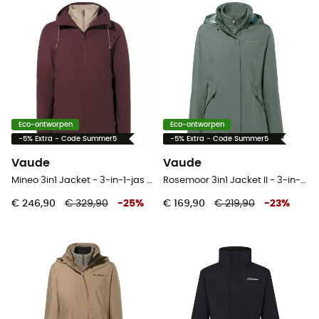
Eco-ontworpen
Eco-ontworpen
-5% Extra - Code Summer5
-5% Extra - Code Summer5
Vaude
Vaude
Mineo 3in1 Jacket - 3-in-1-jas - Dames
Rosemoor 3in1 Jacket II - 3-in-1-jas - Dames
€ 246,90
€ 329,90
-
25
%
€ 169,90
€ 219,90
-
23
%