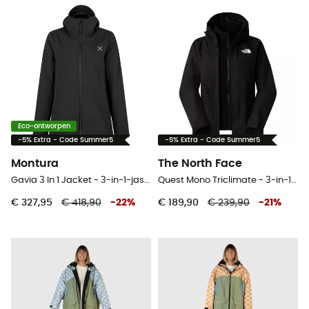
Eco-ontworpen
-5% Extra - Code Summer5
-5% Extra - Code Summer5
Montura
The North Face
Gavia 3 In 1 Jacket - 3-in-1-jas - Dames
Quest Mono Triclimate - 3-in-1-jas - Dames
€ 327,95
€ 418,90
-
22
%
€ 189,90
€ 239,90
-
21
%