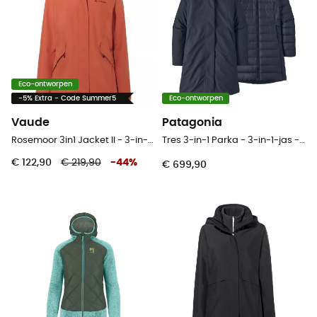
Eco-ontworpen
-5% Extra - Code Summer5
Eco-ontworpen
Vaude
Patagonia
Rosemoor 3in1 Jacket II - 3-in-1-jas - Dames
Tres 3-in-1 Parka - 3-in-1-jas - Dames
€ 122,90
€ 219,90
-
44
%
€ 699,90