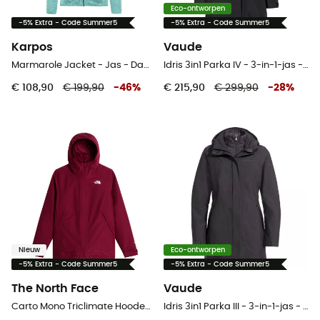
Eco-ontworpen
-5% Extra - Code Summer5
-5% Extra - Code Summer5
Karpos
Vaude
Marmarole Jacket - Jas - Dames
Idris 3in1 Parka IV - 3-in-1-jas - Dames
€ 108,90
€ 199,90
-
46
%
€ 215,90
€ 299,90
-
28
%
Nieuw
Eco-ontworpen
-5% Extra - Code Summer5
-5% Extra - Code Summer5
The North Face
Vaude
Carto Mono Triclimate Hooded Jacket - 3-in-1-jas - Dames
Idris 3in1 Parka III - 3-in-1-jas - Dames