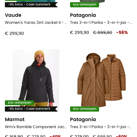
-5% Extra - Code Summer5
Eco-ontworpen
Vaude
Patagonia
Women's Yaras 3in1 Jacket II - 3-in-1-jas - Dames
Tres 3-in-1 Parka - 3-in-1-jas - Dames
€ 299,90
€ 699,90
-
56
%
€ 299,90
Eco-ontworpen
-5% Extra - Code Summer5
Eco-ontworpen
Marmot
Patagonia
Wm's Ramble Component Jacket - 3-in-1-jas - Dames
Tres 3-in-1 Parka - 3-in-1-jas - Dames
€ 168,90
€ 279,90
-
40
%
€ 279,00
€ 699,90
-
60
%