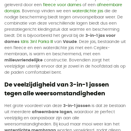
geleverd door een
fleece voor dames
of een
afneembare
donsjas
. Bovenop vinden we een
waterdichte jas
die de
nodige bescherming biedt tegen onvoorspelbaar weer. De
combinatie van deze verschillende lagen biedt dus een
prestatiegericht kledingstuk dat warmte en bescherming
biedt. Dit is bijvoorbeeld het geval bij de
3-in-1 jas voor
dames
Idris 3in1 Parka III
van
Vaude
. Deze jas, bestaande uit
een fleece en een waterdichte jas met een Ceplex-
membraan, is warm en beschermend, met een
milieuvriendelijke
constructie. Bovendien zorgt het
veelzijdige uiterlijk ervoor dat je zowel in de hoofdstad als op
de paden comfortabel bent.
De veelzijdigheid van 3-in-1 jassen
tegen alle weersomstandigheden
Het grote voordeel van deze
3-in-1 jassen
is dat ze bestaan
uit meerdere
afneembare lagen
, waardoor ze perfect
veelzijdig en aanpasbaar zijn aan alle
weersomstandigheden. Bij koud maar mooi weer kan het
waterdichte membraan
worden verwijderd, zodat alleen