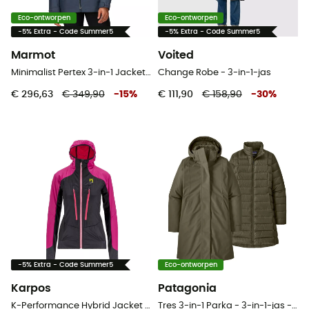
Eco-ontworpen
Eco-ontworpen
-5% Extra - Code Summer5
-5% Extra - Code Summer5
Marmot
Voited
Minimalist Pertex 3-in-1 Jacket - 3-in-1-jas - Dames
Change Robe - 3-in-1-jas
€ 296,63
€ 349,90
-
15
%
€ 111,90
€ 158,90
-
30
%
-5% Extra - Code Summer5
Eco-ontworpen
Karpos
Patagonia
K-Performance Hybrid Jacket - Jas - Dames
Tres 3-in-1 Parka - 3-in-1-jas - Dames