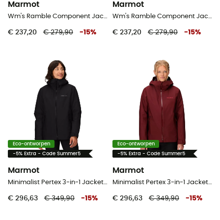
Marmot
Marmot
Wm's Ramble Component Jacket - 3-in-1-jas - Dames
Wm's Ramble Component Jacket - 3-in-1-jas - Dames
€ 237,20
€ 279,90
-
15
%
€ 237,20
€ 279,90
-
15
%
Eco-ontworpen
Eco-ontworpen
-5% Extra - Code Summer5
-5% Extra - Code Summer5
Marmot
Marmot
Minimalist Pertex 3-in-1 Jacket - 3-in-1-jas - Dames
Minimalist Pertex 3-in-1 Jacket - 3-in-1-jas - Dames
€ 296,63
€ 349,90
-
15
%
€ 296,63
€ 349,90
-
15
%