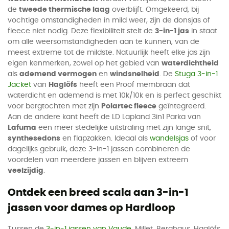
de
tweede thermische laag
overblijft. Omgekeerd, bij
vochtige omstandigheden in mild weer, zijn de donsjas of
fleece niet nodig. Deze flexibiliteit stelt de
3-in-1 jas
in staat
om alle weersomstandigheden aan te kunnen, van de
meest extreme tot de mildste. Natuurlijk heeft elke jas zijn
eigen kenmerken, zowel op het gebied van
waterdichtheid
als
ademend vermogen
en
windsnelheid
. De
Stuga 3-in-1
Jacket
van
Haglöfs
heeft een Proof membraan dat
waterdicht en ademend is met 10k/10k en is perfect geschikt
voor bergtochten met zijn
Polartec fleece
geïntegreerd.
Aan de andere kant heeft de LD Lapland 3in1 Parka van
Lafuma
een meer stedelijke uitstraling met zijn lange snit,
synthesedons
en flapzakken. Ideaal als
wandelsjas
of voor
dagelijks gebruik, deze 3-in-1 jassen combineren de
voordelen van meerdere jassen en blijven extreem
veelzijdig
.
Ontdek een breed scala aan 3-in-1
jassen voor dames op Hardloop