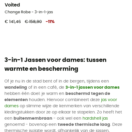
Voited
Change Robe - 3-in-1-jas
€ 141,46
€ 158,90
-
11
%
3-in-1 Jassen voor dames: tussen
warmte en bescherming
Of je nu in de stad bent of in de bergen, tijdens een
wandeling
of in een café, de
3-in-1 jassen voor dames
hebben één doel: je warm en
beschermd tegen de
elementen
houden. Hiervoor combineert deze
jas voor
dames
op slimme wijze de kenmerken van verschillende
kledingstukken door ze op elkaar te stapelen. Zo heeft het
een
buitenmembraan
- ook wel een
hardshell jas
genoemd - bovenop een
tweede thermische laag
. Deze
thermische isolatie wordt, afhankelijk van de jassen,