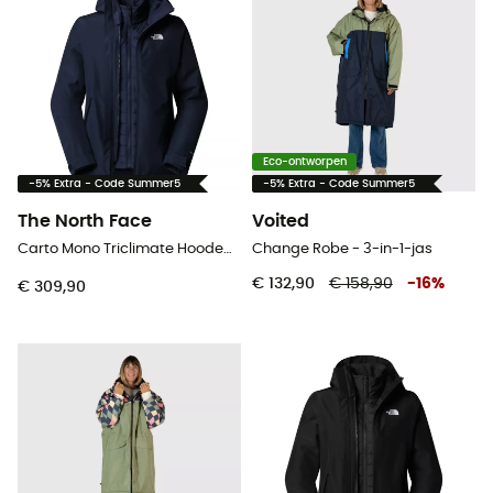
Eco-ontworpen
-5% Extra - Code Summer5
-5% Extra - Code Summer5
The North Face
Voited
Carto Mono Triclimate Hooded Jacket - 3-in-1-jas - Dames
Change Robe - 3-in-1-jas
€ 132,90
€ 158,90
-
16
%
€ 309,90