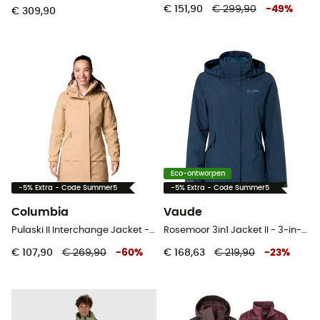
€ 151,90
€ 299,90
-
49
%
€ 309,90
Eco-ontworpen
-5% Extra - Code Summer5
-5% Extra - Code Summer5
Columbia
Vaude
Pulaski II Interchange Jacket - 3-in-1-jas - Dames
Rosemoor 3in1 Jacket II - 3-in-1-jas - Dames
€ 107,90
€ 269,90
-
60
%
€ 168,63
€ 219,90
-
23
%