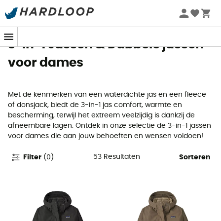
Zomeraanbiedingen 🔥 -5% EXTRA vanaf 2 producten* met
code Summer5
3-in-1 Jassen & Dubbele jassen
voor dames
Met de kenmerken van een waterdichte jas en een fleece
of donsjack, biedt de 3-in-1 jas comfort, warmte en
bescherming, terwijl het extreem veelzijdig is dankzij de
afneembare lagen. Ontdek in onze selectie de 3-in-1 jassen
voor dames die aan jouw behoeften en wensen voldoen!
53
Resultaten
Filter
(
0
)
Sorteren