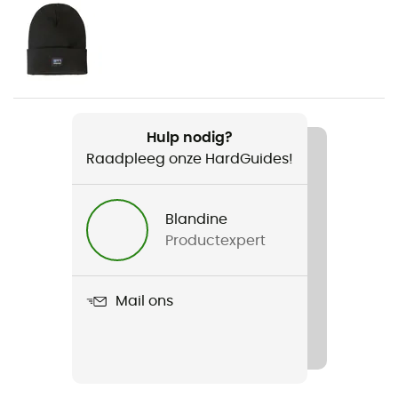
Voor
Dames
Gewicht
1 216 g
Hulp nodig?
Raadpleeg onze HardGuides!
Product
Pine Bank 3-in-1 Parka
Blandine
Waterdicht
Productexpert
Ja
Winddicht
Mail ons
Ja
Fit
Regular