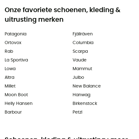
Onze favoriete schoenen, kleding &
uitrusting merken
Patagonia
Fjällräven
Ortovox
Columbia
Rab
Scarpa
La Sportiva
Vaude
Lowa
Mammut
Altra
Julbo
Millet
New Balance
Moon Boot
Hanwag
Helly Hansen
Birkenstock
Barbour
Petzl