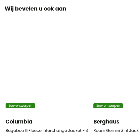
Wij bevelen u ook aan
Label
Gerecycleerd
Thermische bescherming
Ja
Capuchon
Ja
Zakken
2 zakken
Materiaal
Eco-ontworpen
Eco-ontworpen
100 % Polyester recyclé
Columbia
Berghaus
Bugaboo III Fleece Interchange Jacket - 3-in-1-jas - Dames
Roam Gemini 3in1 Jack