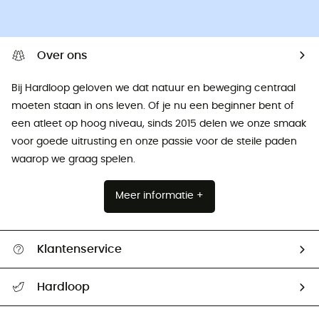
Over ons
Bij Hardloop geloven we dat natuur en beweging centraal
moeten staan ​​in ons leven. Of je nu een beginner bent of
een atleet op hoog niveau, sinds 2015 delen we onze smaak
voor goede uitrusting en onze passie voor de steile paden
waarop we graag spelen.
Meer informatie +
Klantenservice
Helpcentrum & contact
Hardloop
Mijn zending volgen
Wie zijn we ?
Retourzendingen & Terugbetalingen