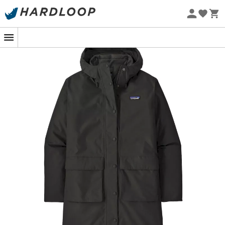
Zomeraanbiedingen 🔥 -5% EXTRA vanaf 2 producten* met
code Summer5
Eco-ontworpen