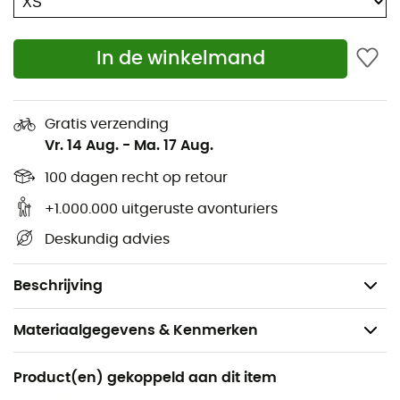
Ademende, waterdichte en winddichte buitenjas
(
100% gerecycled polyester)
In de winkelmand
Verstelbare capuchon op twee punten en hoge
opstaande kraag met rits
Twee voorzakken op de buitenjas
Gratis verzending
Vr. 14 Aug.
-
Ma. 17 Aug.
Waterdichte jas met volledig getapete naden
Warme gewatteerde donsjas
100 dagen recht op retour
Golvend zoomontwerp
+1.000.000 uitgeruste avonturiers
Elastische manchetten
Deskundig advies
Fair Trade Certified
Gewicht: 1216 g
Beschrijving
Materiaalgegevens & Kenmerken
Aanbevolen voor
Product(en) gekoppeld aan dit item
Dagelijks Leven