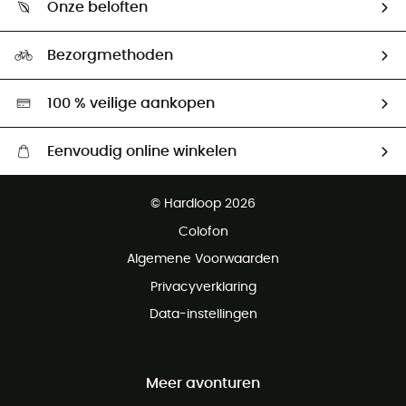
Onze beloften
HardGuides
Maattabelen
Ecologische voetafdruk
Ambassadeurs
Bezorgmethoden
Tweedehands
Hardgreen
100 % veilige aankopen
Eenvoudig online winkelen
Gratis levering vanaf € 100
© Hardloop 2026
Gratis retourneren binnen 100 dagen
Colofon
Gratis klantenservice
Algemene Voorwaarden
Privacyverklaring
Data-instellingen
Meer avonturen