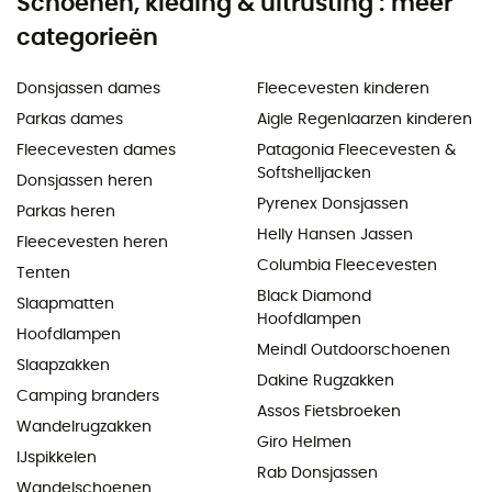
Schoenen, kleding & uitrusting : meer
categorieën
Donsjassen dames
Fleecevesten kinderen
Parkas dames
Aigle Regenlaarzen kinderen
Fleecevesten dames
Patagonia Fleecevesten &
Softshelljacken
Donsjassen heren
Pyrenex Donsjassen
Parkas heren
Helly Hansen Jassen
Fleecevesten heren
Columbia Fleecevesten
Tenten
Black Diamond
Slaapmatten
Hoofdlampen
Hoofdlampen
Meindl Outdoorschoenen
Slaapzakken
Dakine Rugzakken
Camping branders
Assos Fietsbroeken
Wandelrugzakken
Giro Helmen
IJspikkelen
Rab Donsjassen
Wandelschoenen