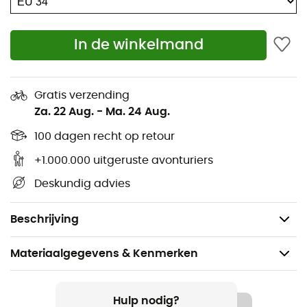
Verstelbaar trekkoord in de taille via de zakken,
voorgevormde mouwen
In de winkelmand
Verstelbare manchetten in breedte met
klittenband
Tweedelige voering, bovendeel van mesh,
Gratis verzending
onderkant, mouwen en capuchon van tafzijde
Za. 22 Aug.
-
Ma. 24 Aug.
Binnenjas:
100 dagen recht op retour
+1.000.000 uitgeruste avonturiers
Zonder zijnaden
Deskundig advies
Rits aan de voorkant
2 zakken in de naad
Beschrijving
Materiaalgegevens & Kenmerken
Aanbevolen voor
Wandelen / Kamperen / Dagelijks Leven
Hulp nodig?