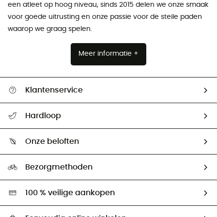
een atleet op hoog niveau, sinds 2015 delen we onze smaak
voor goede uitrusting en onze passie voor de steile paden
waarop we graag spelen.
Meer informatie +
Klantenservice
Helpcentrum & contact
Hardloop
Mijn zending volgen
Wie zijn we ?
Retourzendingen & Terugbetalingen
Onze beloften
HardGuides
Maattabelen
Ecologische voetafdruk
Ambassadeurs
Bezorgmethoden
Tweedehands
Hardgreen
100 % veilige aankopen