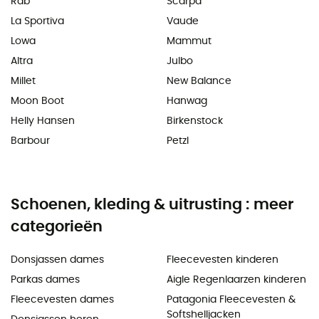
Rab
Scarpa
La Sportiva
Vaude
Lowa
Mammut
Altra
Julbo
Millet
New Balance
Moon Boot
Hanwag
Helly Hansen
Birkenstock
Barbour
Petzl
Schoenen, kleding & uitrusting : meer
categorieën
Donsjassen dames
Fleecevesten kinderen
Parkas dames
Aigle Regenlaarzen kinderen
Fleecevesten dames
Patagonia Fleecevesten &
Softshelljacken