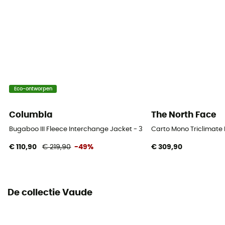
Label
Fair Trade Certified™ / Green Shape / Grüner Knopf /
PFC-Free
Capuchon
Ja
Eco-ontworpen
Zakken
4 zakken
Columbia
The North Face
Bugaboo III Fleece Interchange Jacket - 3-in-1-jas - Dames
Carto Mono Triclimate
Seizoen
€ 110,90
€ 219,90
-49%
€ 309,90
Autumn / Winter
Materiaal
Extérieur: 100% Polyester (recyclé) / Membrane: 100%
De collectie Vaude
Polyuréthane
Reflecterende elementen