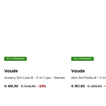
No
Eco-ontworpen
Eco-ontworpen
Vaude
Vaude
Annecy 3in1 Coat III - 3-in-1-jas - Dames
Idris 3in1 Parka III - 3
€ 419,90
€ 549,90
-23%
€ 167,90
€ 299,90
-