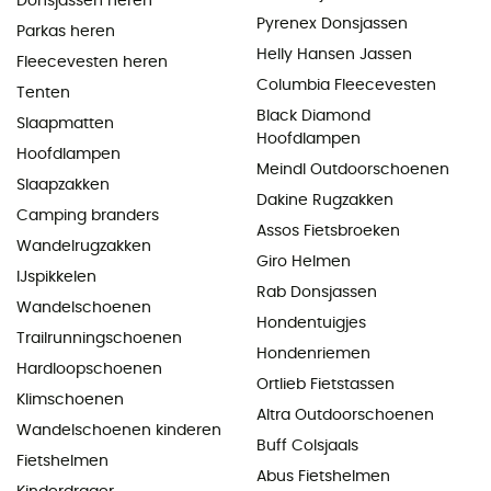
Donsjassen heren
Pyrenex Donsjassen
Parkas heren
Helly Hansen Jassen
Fleecevesten heren
Columbia Fleecevesten
Tenten
Black Diamond
Slaapmatten
Hoofdlampen
Hoofdlampen
Meindl Outdoorschoenen
Slaapzakken
Dakine Rugzakken
Camping branders
Assos Fietsbroeken
Wandelrugzakken
Giro Helmen
IJspikkelen
Rab Donsjassen
Wandelschoenen
Hondentuigjes
Trailrunningschoenen
Hondenriemen
Hardloopschoenen
Ortlieb Fietstassen
Klimschoenen
Altra Outdoorschoenen
Wandelschoenen kinderen
Buff Colsjaals
Fietshelmen
Abus Fietshelmen