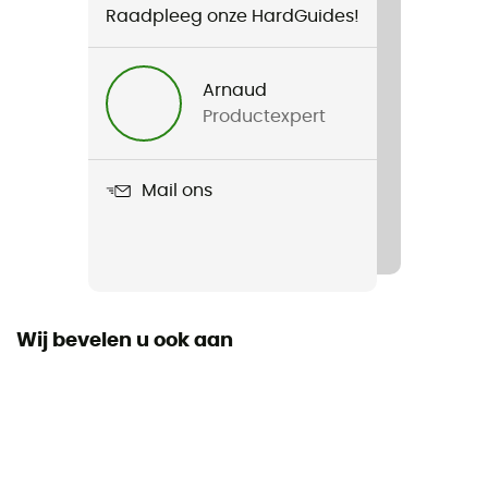
Raadpleeg onze HardGuides!
Voor
Dames
Arnaud
Productexpert
Gewicht
775 g
Mail ons
Product
Rosemoor 3in1 Jacket II
Waterdicht
Ja
Wij bevelen u ook aan
Fit
Regular
Voering
Polaire