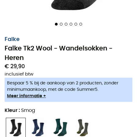
Falke
Falke Tk2 Wool - Wandelsokken -
Heren
€ 29,90
inclusief btw
Bespaar 5 % bij de aankoop van 2 producten, zonder
Deze
Tk2 Wool sokken
voor
heren
zijn speciaal
minimumaankoop, met de code Summer5.
ontworpen door
Falke
om eeuwige avonturiers het
Meer informatie +
beste comfort te garanderen. Ze hebben een
gepatenteerde anatomische snit
die zorgt voor een
Kleur
:
Smog
optimale pasvorm. Hun drielaagse structuur zorgt
bovendien voor een snelle opname en afvoer van vocht.
U zult ook de
versterkingen
waarderen die totale
bescherming
bieden en direct contact met de schoen