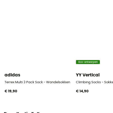
Label
Oeko-Tex / Origine Européenne Garantie
Thermische bescherming
Ja
Materiaal
[Main] 70% virgin wool - 30% polyamide
Technische eigenschappen
Eco-ontworpen
Isolerend / Ademend
adidas
YY Vertical
Hoogte
Terrex Multi 3 Pack Sock - Wandelsokken
Climbing Socks - Sokk
Halfhoog
€ 19,90
€ 14,90