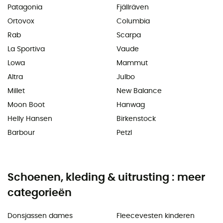
Patagonia
Fjällräven
Ortovox
Columbia
Rab
Scarpa
La Sportiva
Vaude
Lowa
Mammut
Altra
Julbo
Millet
New Balance
Moon Boot
Hanwag
Helly Hansen
Birkenstock
Barbour
Petzl
Schoenen, kleding & uitrusting : meer
categorieën
Donsjassen dames
Fleecevesten kinderen