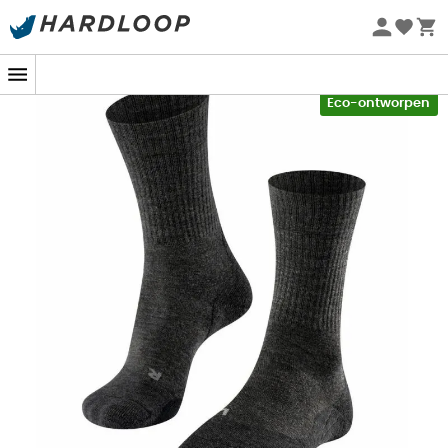
Zomeraanbiedingen 🔥 -5% EXTRA vanaf 2 producten* met
code Summer5
-5% Extra - Code Summer5
Eco-ontworpen