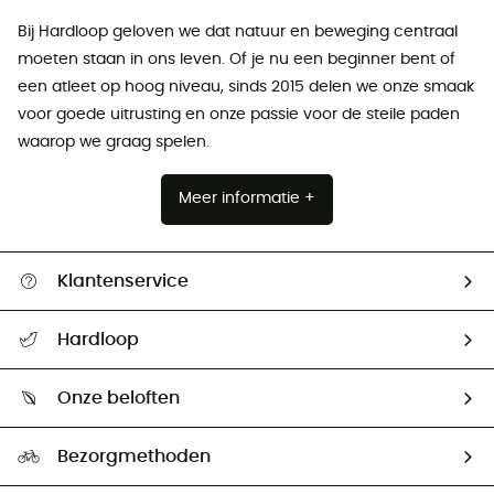
Bij Hardloop geloven we dat natuur en beweging centraal
moeten staan ​​in ons leven. Of je nu een beginner bent of
een atleet op hoog niveau, sinds 2015 delen we onze smaak
voor goede uitrusting en onze passie voor de steile paden
waarop we graag spelen.
Meer informatie +
Klantenservice
Helpcentrum & contact
Hardloop
Mijn zending volgen
Wie zijn we ?
Retourzendingen & Terugbetalingen
Onze beloften
HardGuides
Maattabelen
Ecologische voetafdruk
Ambassadeurs
Bezorgmethoden
Tweedehands