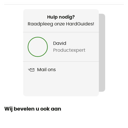
Aanbevolen voor
Wandelen / Trekking
Hulp nodig?
Raadpleeg onze HardGuides!
Voor
Heren
David
Productexpert
Gewicht
77 g
Mail ons
Product
Falke Tk2 Wool
Versterkingen
Ja
Wij bevelen u ook aan
Fit
Slim