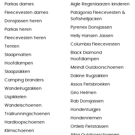
Parkas dames
Aigle Regenlaarzen kinderen
Fleecevesten dames
Patagonia Fleecevesten &
Softshelljacken
Donsjassen heren
Pyrenex Donsjassen
Parkas heren
Helly Hansen Jassen
Fleecevesten heren
Columbia Fleecevesten
Tenten
Black Diamond
Slaapmatten
Hoofdlampen
Hoofdlampen
Meindl Outdoorschoenen
Slaapzakken
Dakine Rugzakken
Camping branders
Assos Fietsbroeken
Wandelrugzakken
Giro Helmen
IJspikkelen
Rab Donsjassen
Wandelschoenen
Hondentuigjes
Trailrunningschoenen
Hondenriemen
Hardloopschoenen
Ortlieb Fietstassen
Klimschoenen
Altra Outdoorschoenen