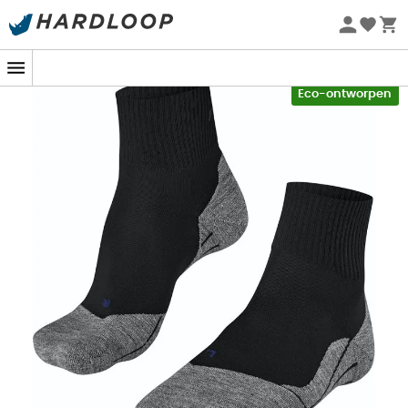
Zomeraanbiedingen 🔥 -5% EXTRA vanaf 2 producten* met
code Summer5
-5% Extra - Code Summer5
Eco-ontworpen