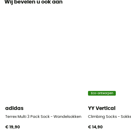
Wij bevelen u ook aan
Fit
Slim
Label
Oeko-Tex / Origine Européenne Garantie
Materiaal
[Main] 40% Polypropylene, 35% Virgin Wool, 25%
Polyamide
Technische eigenschappen
Ademend
Eco-ontworpen
Hoogte
Bas
adidas
YY Vertical
Terrex Multi 3 Pack Sock - Wandelsokken
Climbing Socks - Sokk
€ 19,90
€ 14,90