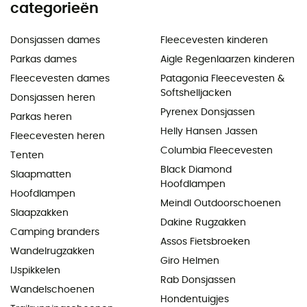
categorieën
Donsjassen dames
Fleecevesten kinderen
Parkas dames
Aigle Regenlaarzen kinderen
Fleecevesten dames
Patagonia Fleecevesten &
Softshelljacken
Donsjassen heren
Pyrenex Donsjassen
Parkas heren
Helly Hansen Jassen
Fleecevesten heren
Columbia Fleecevesten
Tenten
Black Diamond
Slaapmatten
Hoofdlampen
Hoofdlampen
Meindl Outdoorschoenen
Slaapzakken
Dakine Rugzakken
Camping branders
Assos Fietsbroeken
Wandelrugzakken
Giro Helmen
IJspikkelen
Rab Donsjassen
Wandelschoenen
Hondentuigjes