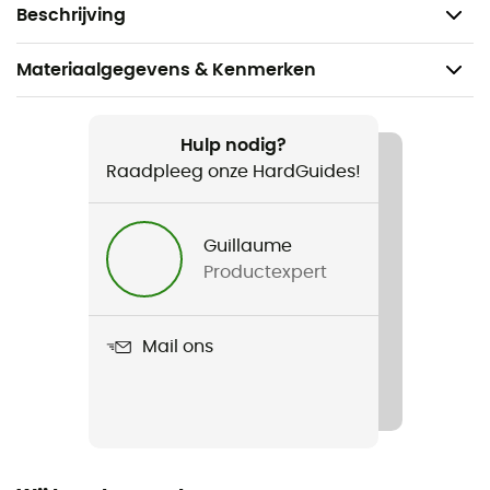
25% Polyamide
Beschrijving
Materiaalgegevens & Kenmerken
Aanbevolen voor
Wandelen / Trekking / Dagelijks Leven
Hulp nodig?
Raadpleeg onze HardGuides!
Voor
Heren
Guillaume
Productexpert
Gewicht
46 g
Mail ons
Product
Falke Tk5 Short
Versterkingen
Ja