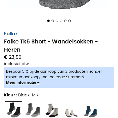
Falke
Falke Tk5 Short - Wandelsokken -
Heren
€ 23,90
inclusief btw
Liefhebbers van stedelijke uitstapjes of lichte
Bespaar 5 % bij de aankoop van 2 producten, zonder
wandelingen
, laat u verleiden door deze
Tk5 Short
minimumaankoop, met de code Summer5.
sokken
van het merk
Falke
. Enkelhoog, ze hebben een
Meer informatie +
lichte
versterking
die direct contact met de schoen
mogelijk maakt.
Kleur
:
Black-Mix
De
gepatenteerde pasvorm voor de rechter- en
linkervoet
biedt een ideale
pasvorm
en een effectieve
vochtregulatie.