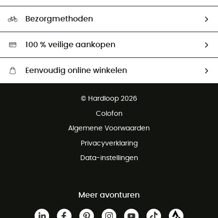
Maattabelen
Ecologische voetafdruk
Ambassadeurs
Bezorgmethoden
Tweedehands
Hardgreen
100 % veilige aankopen
Eenvoudig online winkelen
Gratis levering vanaf € 100
© Hardloop 2026
Gratis retourneren binnen 100 dagen
Colofon
Gratis klantenservice
Algemene Voorwaarden
Privacyverklaring
Data-instellingen
Meer avonturen