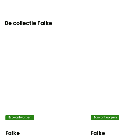
De collectie Falke
Eco-ontworpen
Eco-ontworpen
Falke
Falke