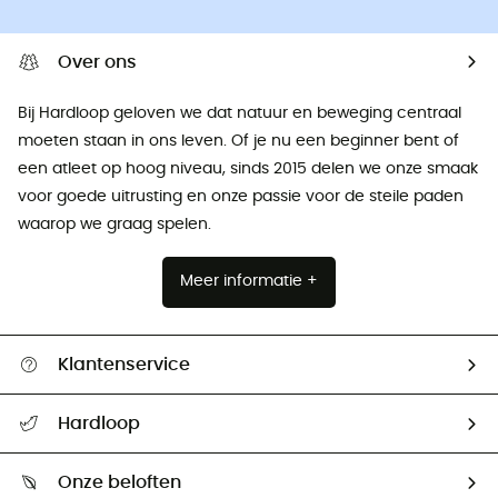
Over ons
Bij Hardloop geloven we dat natuur en beweging centraal
moeten staan ​​in ons leven. Of je nu een beginner bent of
een atleet op hoog niveau, sinds 2015 delen we onze smaak
voor goede uitrusting en onze passie voor de steile paden
waarop we graag spelen.
Meer informatie +
Klantenservice
Helpcentrum & contact
Hardloop
Mijn zending volgen
Wie zijn we ?
Retourzendingen & Terugbetalingen
Onze beloften
HardGuides