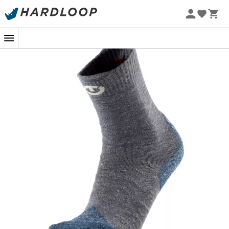
Zomeraanbiedingen 🔥 -5% EXTRA vanaf 2 producten* met
code Summer5
Merinowol, bekend om zijn vermogen om de
temperatuur te regelen, zorgt voor optimaal comfort
door tot 33% van zijn gewicht aan vocht op te nemen. De
sokken bevatten ook
CoolmaxTM
garen, gemaakt van
textielafval, en Pure-Ic biologisch garen, afkomstig van
ricinusbonen, wat lichtheid, elasticiteit en snelle droging
biedt.