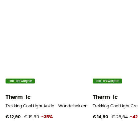
Eco-ontworpen
Eco-ontworpen
Therm-Ic
Therm-Ic
Trekking Cool Light Ankle - Wandelsokken
Trekking Cool Light C
€ 12,90
€ 19,90
-35%
€ 14,80
€ 25,64
-4