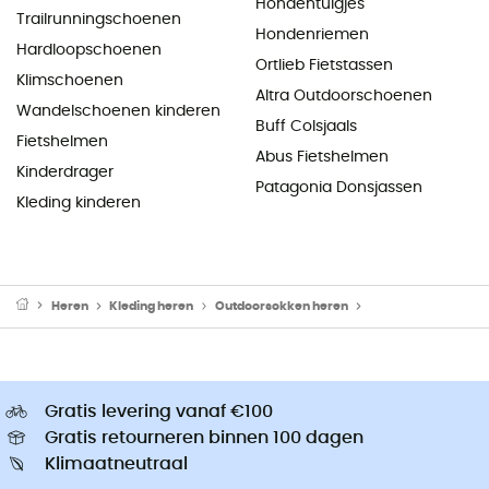
Hondentuigjes
Trailrunningschoenen
Hondenriemen
Hardloopschoenen
Ortlieb Fietstassen
Klimschoenen
Altra Outdoorschoenen
Wandelschoenen kinderen
Buff Colsjaals
Fietshelmen
Abus Fietshelmen
Kinderdrager
Patagonia Donsjassen
Kleding kinderen
Heren
Kleding heren
Outdoorsokken heren
Wandelsokken her
Gratis levering vanaf €100
Gratis retourneren binnen 100 dagen
Klimaatneutraal