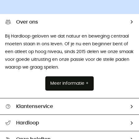
Over ons
Bij Hardloop geloven we dat natuur en beweging centraal
moeten staan ​​in ons leven. Of je nu een beginner bent of
een atleet op hoog niveau, sinds 2015 delen we onze smaak
voor goede uitrusting en onze passie voor de steile paden
waarop we graag spelen.
Meer informatie +
Klantenservice
Helpcentrum & contact
Hardloop
Mijn zending volgen
Wie zijn we ?
Retourzendingen & Terugbetalingen