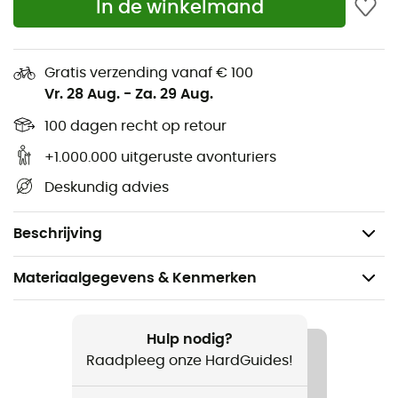
In de winkelmand
milieuvriendelijk, elastisch
Bescherming: bij de achillespees, hiel en tenen
Ergonomische boord
Gratis verzending vanaf € 100
Vr. 28 Aug.
-
Za. 29 Aug.
Coolmax: vezel gemaakt van textielafval
44% Polyamide (waarvan 6% Pure-Ic)
100 dagen recht op retour
24% Polyester (Coolmax Eco Made)
+1.000.000 uitgeruste avonturiers
19% Merinowol
Deskundig advies
10% Polypropyleen
3% Elastaan.
Beschrijving
Materiaalgegevens & Kenmerken
Aanbevolen voor
Wandelen
Hulp nodig?
Raadpleeg onze HardGuides!
Voor