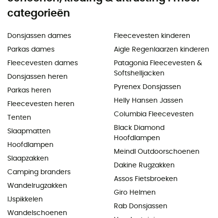
categorieën
Donsjassen dames
Fleecevesten kinderen
Parkas dames
Aigle Regenlaarzen kinderen
Fleecevesten dames
Patagonia Fleecevesten &
Softshelljacken
Donsjassen heren
Pyrenex Donsjassen
Parkas heren
Helly Hansen Jassen
Fleecevesten heren
Columbia Fleecevesten
Tenten
Black Diamond
Slaapmatten
Hoofdlampen
Hoofdlampen
Meindl Outdoorschoenen
Slaapzakken
Dakine Rugzakken
Camping branders
Assos Fietsbroeken
Wandelrugzakken
Giro Helmen
IJspikkelen
Rab Donsjassen
Wandelschoenen