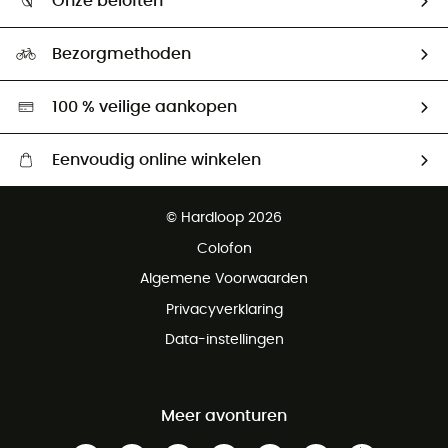
Onze beloften
HardGuides
Maattabelen
Ecologische voetafdruk
Ambassadeurs
Bezorgmethoden
Tweedehands
Hardgreen
100 % veilige aankopen
Eenvoudig online winkelen
Gratis levering vanaf € 100
© Hardloop 2026
Gratis retourneren binnen 100 dagen
Colofon
Gratis klantenservice
Algemene Voorwaarden
Privacyverklaring
Data-instellingen
Meer avonturen