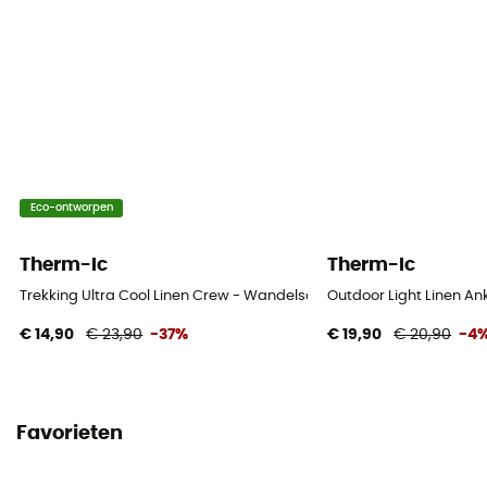
Eco-ontworpen
Therm-Ic
Therm-Ic
Trekking Ultra Cool Linen Crew - Wandelsokken - Heren
Outdoor Light Linen A
€ 14,90
€ 23,90
-37%
€ 19,90
€ 20,90
-4
Favorieten