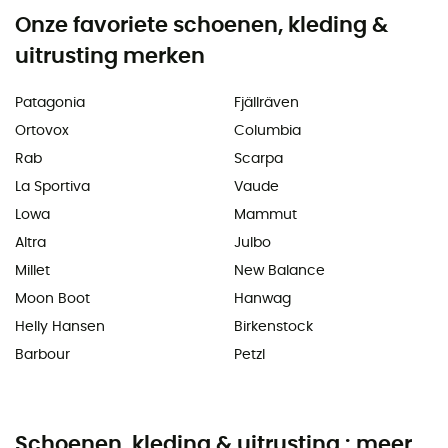
Onze favoriete schoenen, kleding &
uitrusting merken
Patagonia
Fjällräven
Ortovox
Columbia
Rab
Scarpa
La Sportiva
Vaude
Lowa
Mammut
Altra
Julbo
Millet
New Balance
Moon Boot
Hanwag
Helly Hansen
Birkenstock
Barbour
Petzl
Schoenen, kleding & uitrusting : meer