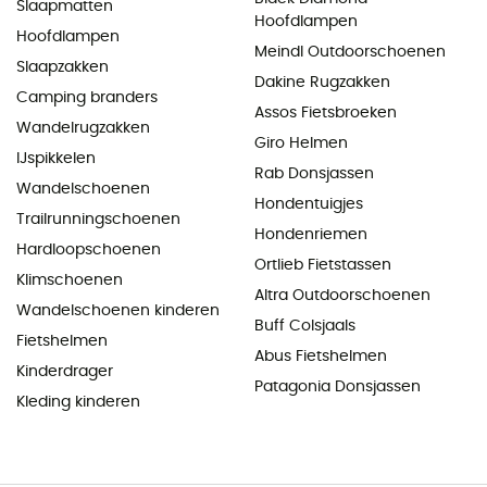
Slaapmatten
Hoofdlampen
Hoofdlampen
Meindl Outdoorschoenen
Slaapzakken
Dakine Rugzakken
Camping branders
Assos Fietsbroeken
Wandelrugzakken
Giro Helmen
IJspikkelen
Rab Donsjassen
Wandelschoenen
Hondentuigjes
Trailrunningschoenen
Hondenriemen
Hardloopschoenen
Ortlieb Fietstassen
Klimschoenen
Altra Outdoorschoenen
Wandelschoenen kinderen
Buff Colsjaals
Fietshelmen
Abus Fietshelmen
Kinderdrager
Patagonia Donsjassen
Kleding kinderen