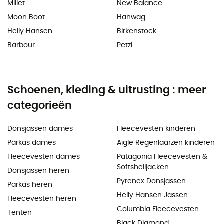
Millet
New Balance
Moon Boot
Hanwag
Helly Hansen
Birkenstock
Barbour
Petzl
Schoenen, kleding & uitrusting : meer
categorieën
Donsjassen dames
Fleecevesten kinderen
Parkas dames
Aigle Regenlaarzen kinderen
Fleecevesten dames
Patagonia Fleecevesten &
Softshelljacken
Donsjassen heren
Pyrenex Donsjassen
Parkas heren
Helly Hansen Jassen
Fleecevesten heren
Columbia Fleecevesten
Tenten
Black Diamond