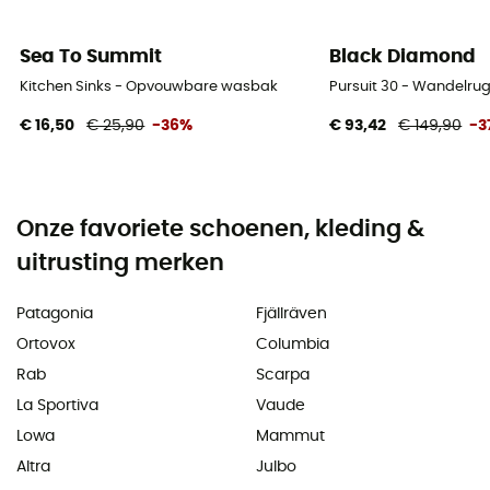
Sea To Summit
Black Diamond
Kitchen Sinks - Opvouwbare wasbak
Pursuit 30 - Wandelru
€ 16,50
€ 25,90
-36%
€ 93,42
€ 149,90
-3
Onze favoriete schoenen, kleding &
uitrusting merken
Patagonia
Fjällräven
Ortovox
Columbia
Rab
Scarpa
La Sportiva
Vaude
Lowa
Mammut
Altra
Julbo