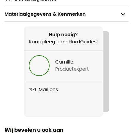
Materiaalgegevens & Kenmerken
Aanbevolen voor
Kamperen / Bivak
Hulp nodig?
Raadpleeg onze HardGuides!
Voor
Heren / Dames
Camille
Productexpert
Gewicht
450 g
Mail ons
Product
Universal BugNet 360
Wij bevelen u ook aan