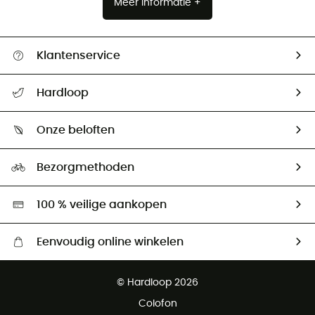
Meer informatie +
Klantenservice
Helpcentrum & contact
Hardloop
Mijn zending volgen
Wie zijn we ?
Retourzendingen & Terugbetalingen
Onze beloften
HardGuides
Maattabelen
Ecologische voetafdruk
Ambassadeurs
Bezorgmethoden
Tweedehands
Hardgreen
100 % veilige aankopen
Eenvoudig online winkelen
Gratis levering vanaf € 100
© Hardloop 2026
Gratis retourneren binnen 100 dagen
Colofon
Gratis klantenservice