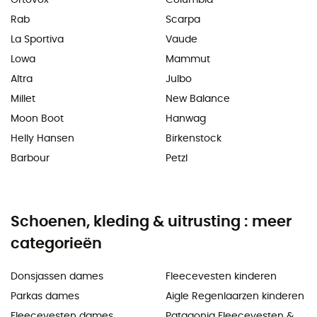
Rab
Scarpa
La Sportiva
Vaude
Lowa
Mammut
Altra
Julbo
Millet
New Balance
Moon Boot
Hanwag
Helly Hansen
Birkenstock
Barbour
Petzl
Schoenen, kleding & uitrusting : meer
categorieën
Donsjassen dames
Fleecevesten kinderen
Parkas dames
Aigle Regenlaarzen kinderen
Fleecevesten dames
Patagonia Fleecevesten &