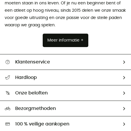
moeten staan ​​in ons leven. Of je nu een beginner bent of
een atleet op hoog niveau, sinds 2015 delen we onze smaak
voor goede uitrusting en onze passie voor de steile paden
waarop we graag spelen.
Meer informatie +
Klantenservice
Helpcentrum & contact
Hardloop
Mijn zending volgen
Wie zijn we ?
Retourzendingen & Terugbetalingen
Onze beloften
HardGuides
Maattabelen
Ecologische voetafdruk
Ambassadeurs
Bezorgmethoden
Tweedehands
Hardgreen
100 % veilige aankopen