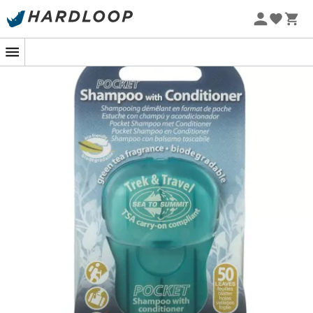
Zomeraanbiedingen 🔥 -5% EXTRA vanaf 2 producten* met
code Summer5