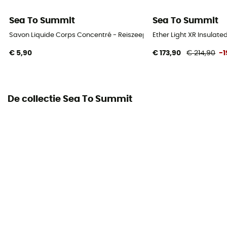
Sea To Summit
Sea To Summit
Savon Liquide Corps Concentré - Reiszeep
Ether Light XR Insulat
€ 5,90
€ 173,90
€ 214,90
-
De collectie Sea To Summit