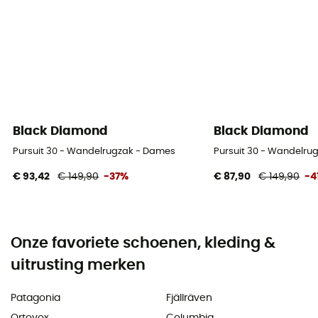
Black Diamond
Black Diamond
Pursuit 30 - Wandelrugzak - Dames
Pursuit 30 - Wandelru
€ 93,42
€ 149,90
-37%
€ 87,90
€ 149,90
-4
Onze favoriete schoenen, kleding &
uitrusting merken
Patagonia
Fjällräven
Ortovox
Columbia