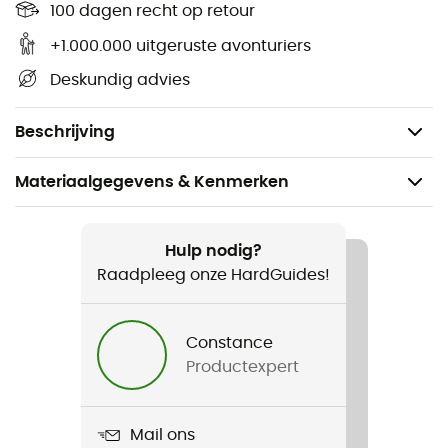
Biologisch afbreekbaar,
100 dagen recht op retour
Lichte groene thee geur,
+1.000.000 uitgeruste avonturiers
50 zeepvellen per pakket,
Deskundig advies
TSA Carry-on conform,
Gewicht: 10 g.
Beschrijving
Materiaalgegevens & Kenmerken
Aanbevolen voor
Wandelen / Trekking / Reizen / Kamperen / Dagelijks
Hulp nodig?
Leven
Raadpleeg onze HardGuides!
Gewicht
Constance
10 g
Productexpert
Product
Savon en Feuilles Shampoing Trek & travel pocket
Mail ons
soaps