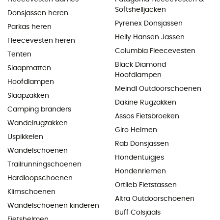
Softshelljacken
Donsjassen heren
Pyrenex Donsjassen
Parkas heren
Helly Hansen Jassen
Fleecevesten heren
Columbia Fleecevesten
Tenten
Black Diamond
Slaapmatten
Hoofdlampen
Hoofdlampen
Meindl Outdoorschoenen
Slaapzakken
Dakine Rugzakken
Camping branders
Assos Fietsbroeken
Wandelrugzakken
Giro Helmen
IJspikkelen
Rab Donsjassen
Wandelschoenen
Hondentuigjes
Trailrunningschoenen
Hondenriemen
Hardloopschoenen
Ortlieb Fietstassen
Klimschoenen
Altra Outdoorschoenen
Wandelschoenen kinderen
Buff Colsjaals
Fietshelmen