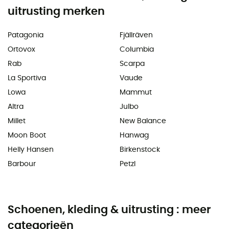
uitrusting merken
Patagonia
Fjällräven
Ortovox
Columbia
Rab
Scarpa
La Sportiva
Vaude
Lowa
Mammut
Altra
Julbo
Millet
New Balance
Moon Boot
Hanwag
Helly Hansen
Birkenstock
Barbour
Petzl
Schoenen, kleding & uitrusting : meer
categorieën