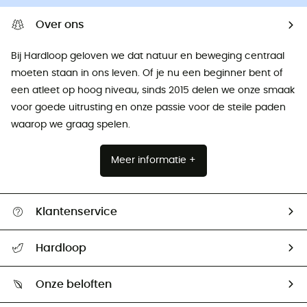
Over ons
Bij Hardloop geloven we dat natuur en beweging centraal
moeten staan ​​in ons leven. Of je nu een beginner bent of
een atleet op hoog niveau, sinds 2015 delen we onze smaak
voor goede uitrusting en onze passie voor de steile paden
waarop we graag spelen.
Meer informatie +
Klantenservice
Helpcentrum & contact
Hardloop
Mijn zending volgen
Wie zijn we ?
Retourzendingen & Terugbetalingen
Onze beloften
HardGuides
Maattabelen