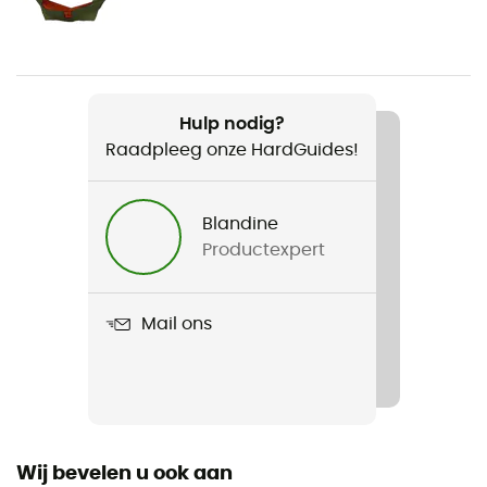
Gewicht
600 g
Product
Hulp nodig?
Hamac Original
Raadpleeg onze HardGuides!
Maximale belasting
200 kg
Blandine
Productexpert
Bevestigingssysteem
Apart verkocht
Mail ons
Label
Oeko-Tex
Materiaal
100% nylon (parachute fabric) - 68 g/m²
Wij bevelen u ook aan