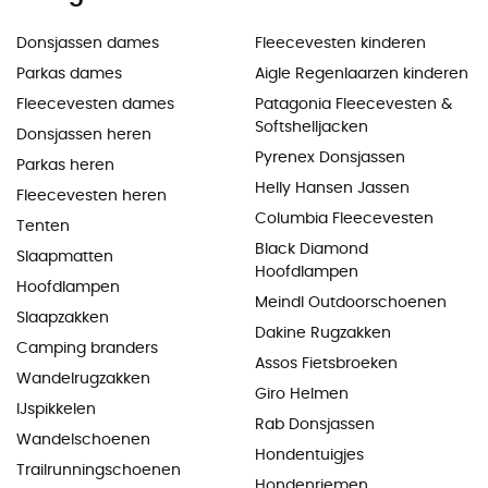
Donsjassen dames
Fleecevesten kinderen
Parkas dames
Aigle Regenlaarzen kinderen
Fleecevesten dames
Patagonia Fleecevesten &
Softshelljacken
Donsjassen heren
Pyrenex Donsjassen
Parkas heren
Helly Hansen Jassen
Fleecevesten heren
Columbia Fleecevesten
Tenten
Black Diamond
Slaapmatten
Hoofdlampen
Hoofdlampen
Meindl Outdoorschoenen
Slaapzakken
Dakine Rugzakken
Camping branders
Assos Fietsbroeken
Wandelrugzakken
Giro Helmen
IJspikkelen
Rab Donsjassen
Wandelschoenen
Hondentuigjes
Trailrunningschoenen
Hondenriemen