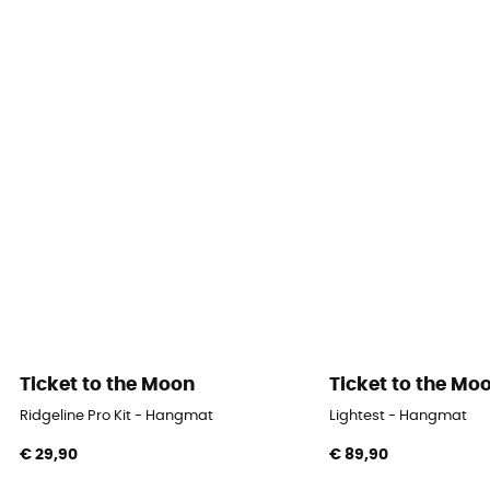
Aantal personen
2-persoons tenten
Dimensie
320 x 200 cm
Ticket to the Moon
Ticket to the Mo
Ridgeline Pro Kit - Hangmat
Lightest - Hangmat
€ 29,90
€ 89,90