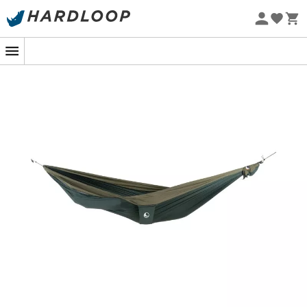
Zomeraanbiedingen 🔥 -5% EXTRA vanaf 2 producten* met
code Summer5
Eco-ontworpen