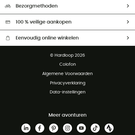
Ecologische voetafdruk
Ambassadeurs
Bezorgmethoden
Tweedehands
Hardgreen
100 % veilige aankopen
Eenvoudig online winkelen
Gratis levering vanaf € 100
© Hardloop 2026
Gratis retourneren binnen 100 dagen
Colofon
Gratis klantenservice
Algemene Voorwaarden
Privacyverklaring
Data-instellingen
Meer avonturen