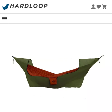
Zomeraanbiedingen 🔥 -5% EXTRA vanaf 2 producten* met
code Summer5