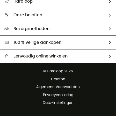
Hardloop
Mijn zending volgen
Wie zijn we ?
Retourzendingen & Terugbetalingen
Onze beloften
HardGuides
Maattabelen
Ecologische voetafdruk
Ambassadeurs
Bezorgmethoden
Tweedehands
Hardgreen
100 % veilige aankopen
Eenvoudig online winkelen
Gratis levering vanaf € 100
© Hardloop 2026
Gratis retourneren binnen 100 dagen
Colofon
Gratis klantenservice
Algemene Voorwaarden
Privacyverklaring
Data-instellingen