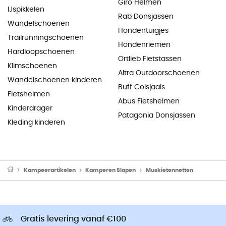
Giro Helmen
IJspikkelen
Rab Donsjassen
Wandelschoenen
Hondentuigjes
Trailrunningschoenen
Hondenriemen
Hardloopschoenen
Ortlieb Fietstassen
Klimschoenen
Altra Outdoorschoenen
Wandelschoenen kinderen
Buff Colsjaals
Fietshelmen
Abus Fietshelmen
Kinderdrager
Patagonia Donsjassen
Kleding kinderen
Kampeerartikelen
Kamperen Slapen
Muskietennetten
Gratis levering vanaf €100