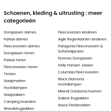
Schoenen, kleding & uitrusting : meer
categorieën
Donsjassen dames
Fleecevesten kinderen
Parkas dames
Aigle Regenlaarzen kinderen
Fleecevesten dames
Patagonia Fleecevesten &
Softshelljacken
Donsjassen heren
Pyrenex Donsjassen
Parkas heren
Helly Hansen Jassen
Fleecevesten heren
Columbia Fleecevesten
Tenten
Black Diamond
Slaapmatten
Hoofdlampen
Hoofdlampen
Meindl Outdoorschoenen
Slaapzakken
Dakine Rugzakken
Camping branders
Assos Fietsbroeken
Wandelrugzakken