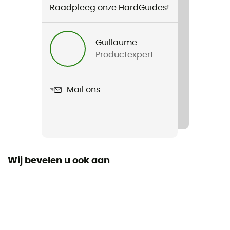
Bivak
Raadpleeg onze HardGuides!
Gewicht
Guillaume
450 g
Productexpert
Product
Moustiquaire de hamac 360°
Mail ons
Materiaal
100% Polyester
Dimensie
280 x 130 cm
Wij bevelen u ook aan