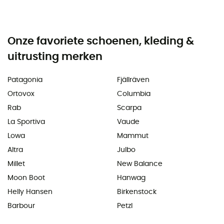
Onze favoriete schoenen, kleding &
uitrusting merken
Patagonia
Fjällräven
Ortovox
Columbia
Rab
Scarpa
La Sportiva
Vaude
Lowa
Mammut
Altra
Julbo
Millet
New Balance
Moon Boot
Hanwag
Helly Hansen
Birkenstock
Barbour
Petzl