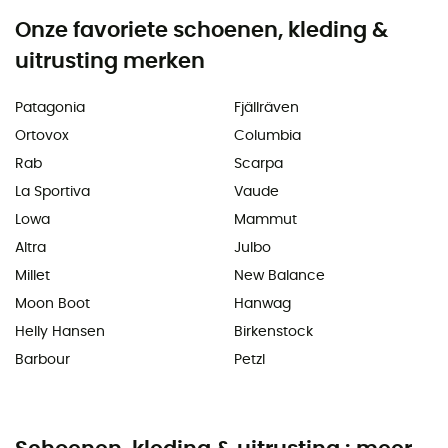
Onze favoriete schoenen, kleding &
uitrusting merken
Patagonia
Fjällräven
Ortovox
Columbia
Rab
Scarpa
La Sportiva
Vaude
Lowa
Mammut
Altra
Julbo
Millet
New Balance
Moon Boot
Hanwag
Helly Hansen
Birkenstock
Barbour
Petzl