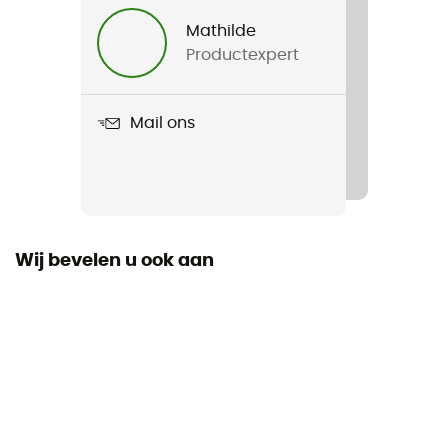
Heren / Dames
Mathilde
Productexpert
Gewicht
224 g
Mail ons
Product
Insect Shield Rocky Mountain High Gaiters
Wij bevelen u ook aan