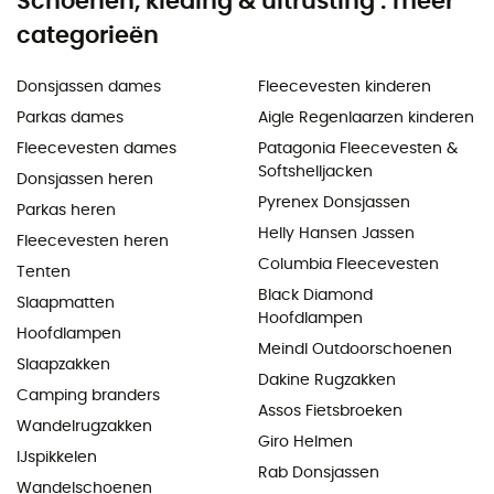
Schoenen, kleding & uitrusting : meer
categorieën
Donsjassen dames
Fleecevesten kinderen
Parkas dames
Aigle Regenlaarzen kinderen
Fleecevesten dames
Patagonia Fleecevesten &
Softshelljacken
Donsjassen heren
Pyrenex Donsjassen
Parkas heren
Helly Hansen Jassen
Fleecevesten heren
Columbia Fleecevesten
Tenten
Black Diamond
Slaapmatten
Hoofdlampen
Hoofdlampen
Meindl Outdoorschoenen
Slaapzakken
Dakine Rugzakken
Camping branders
Assos Fietsbroeken
Wandelrugzakken
Giro Helmen
IJspikkelen
Rab Donsjassen
Wandelschoenen