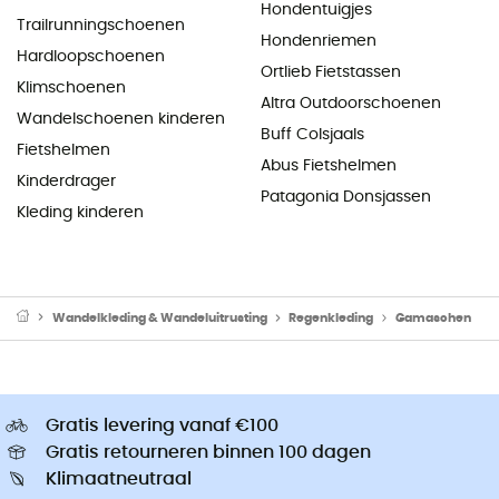
Hondentuigjes
Trailrunningschoenen
Hondenriemen
Hardloopschoenen
Ortlieb Fietstassen
Klimschoenen
Altra Outdoorschoenen
Wandelschoenen kinderen
Buff Colsjaals
Fietshelmen
Abus Fietshelmen
Kinderdrager
Patagonia Donsjassen
Kleding kinderen
Wandelkleding & Wandeluitrusting
Regenkleding
Gamaschen
Gratis levering vanaf €100
Gratis retourneren binnen 100 dagen
Klimaatneutraal