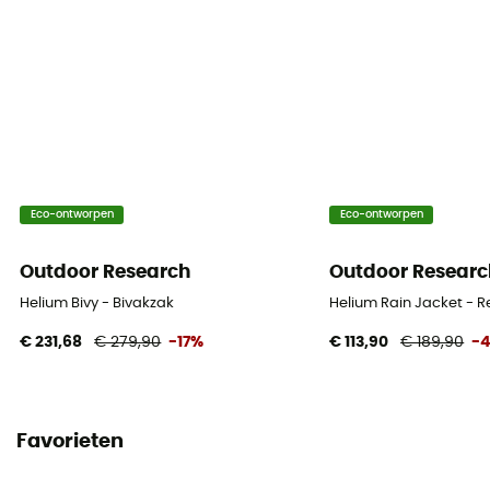
Eco-ontworpen
Eco-ontworpen
Outdoor Research
Outdoor Researc
Helium Bivy - Bivakzak
Helium Rain Jacket - 
€ 231,68
€ 279,90
-17%
€ 113,90
€ 189,90
-
Favorieten