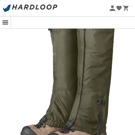
Zomeraanbiedingen 🔥 -5% EXTRA vanaf 2 producten* met
code Summer5
Stel je een tocht voor in de natuur, waar elke stap een
avontuur is en waar muggen niet uitgenodigd zijn op
het feest. Dat is het speelterrein van de
Insect Shield
Rocky Mountain High Gaiters
van
Outdoor Research
,
ontworpen voor ervaren ontdekkingsreizigers en
liefhebbers van de buitenlucht. Deze gamaschen
bieden een
volledige bescherming
tegen zespotige
indringers dankzij de
Insect Shield® technologie
. Een
innovatie die je uitrusting verandert in een bolwerk
tegen muggen
,
teken
en andere
stekende insecten
,
terwijl het zacht blijft voor de huid.
Hun constructie van
Packcloth-stof
geeft ze een
ongeëvenaarde robuustheid
, ideaal om de meest
ruige paden te trotseren. Het
gespsluitingssysteem