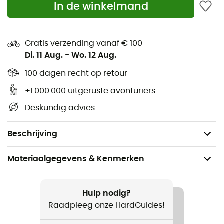
In de winkelmand
Duurzame Hypalon wreefband
Versterkte veterhaken
Gratis verzending vanaf € 100
Klittenbandsluiting aan de voorkant
Di. 11 Aug.
-
Wo. 12 Aug.
Gespsluiting
100 dagen recht op retour
+1.000.000 uitgeruste avonturiers
Elastische onderrand
Deskundig advies
Materiaal: 100% nylon, 420D
Gewicht: 224 g
Beschrijving
Materiaalgegevens & Kenmerken
Aanbevolen voor
Wandelen / Sneeuwschoenen / Trekking
Hulp nodig?
Raadpleeg onze HardGuides!
Voor