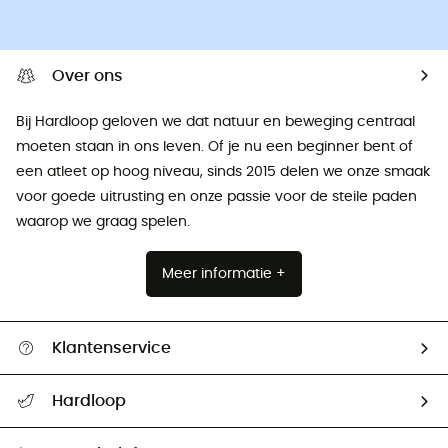
Over ons
Bij Hardloop geloven we dat natuur en beweging centraal
moeten staan ​​in ons leven. Of je nu een beginner bent of
een atleet op hoog niveau, sinds 2015 delen we onze smaak
voor goede uitrusting en onze passie voor de steile paden
waarop we graag spelen.
Meer informatie +
Klantenservice
Helpcentrum & contact
Hardloop
Mijn zending volgen
Wie zijn we ?
Retourzendingen & Terugbetalingen