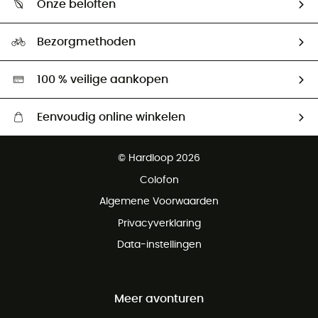
Onze beloften
HardGuides
Maattabelen
Ecologische voetafdruk
Ambassadeurs
Bezorgmethoden
Tweedehands
Hardgreen
100 % veilige aankopen
Eenvoudig online winkelen
Gratis levering vanaf € 100
© Hardloop 2026
Gratis retourneren binnen 100 dagen
Colofon
Gratis klantenservice
Algemene Voorwaarden
Privacyverklaring
Data-instellingen
Meer avonturen