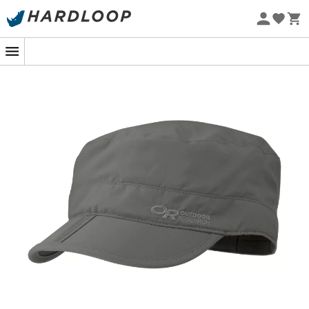
Zomeraanbiedingen 🔥 -5% EXTRA vanaf 2 producten* met
code Summer5
Eco-ontworpen
Of u nu een uitdagende wandeling maakt op de steile
paden van de Alpen of gewoon op zoek bent naar een
welverdiende schaduw tijdens een stadswandeling, de
Radar Pocket Cap
van
Outdoor Research
is uw ideale
metgezel. Deze
lichte pet
, ontworpen voor avonturiers
die op zoek zijn naar
comfort
en
praktisch gemak
,
vouwt zich discreet op in uw zak wanneer de zon zich
verschuilt.