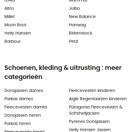
Lowa
Mammut
Altra
Julbo
Millet
New Balance
Moon Boot
Hanwag
Helly Hansen
Birkenstock
Barbour
Petzl
Schoenen, kleding & uitrusting : meer
categorieën
Donsjassen dames
Fleecevesten kinderen
Parkas dames
Aigle Regenlaarzen kinderen
Fleecevesten dames
Patagonia Fleecevesten &
Softshelljacken
Donsjassen heren
Pyrenex Donsjassen
Parkas heren
Helly Hansen Jassen
Fleecevesten heren