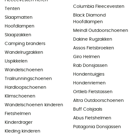
Columbia Fleecevesten
Tenten
Black Diamond
Slaapmatten
Hoofdlampen
Hoofdlampen
Meindl Outdoorschoenen
Slaapzakken
Dakine Rugzakken
Camping branders
Assos Fietsbroeken
Wandelrugzakken
Giro Helmen
IJspikkelen
Rab Donsjassen
Wandelschoenen
Hondentuigjes
Trailrunningschoenen
Hondenriemen
Hardloopschoenen
Ortlieb Fietstassen
Klimschoenen
Altra Outdoorschoenen
Wandelschoenen kinderen
Buff Colsjaals
Fietshelmen
Abus Fietshelmen
Kinderdrager
Patagonia Donsjassen
Kleding kinderen