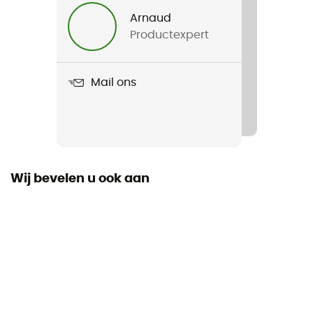
Heren / Dames
Arnaud
Productexpert
Gewicht
51 g
Mail ons
Product
Radar Pocket Cap
Gebruikte Technologieën
TransAction™
Wij bevelen u ook aan
Label
Bluesign / Gerecycleerd
Materiaal
[principale] 60 % Nylon recyclé,40 % Nylon
UV-bescherming
UPF 40