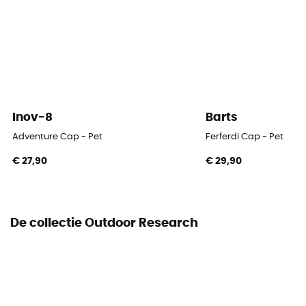
Viziervorm
Gebogen
Breathable
Ja
Inov-8
Barts
Adventure Cap - Pet
Ferferdi Cap - Pet
€ 27,90
€ 29,90
De collectie Outdoor Research