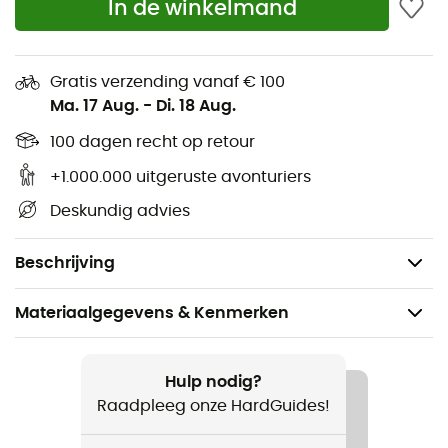
In de winkelmand
TransAction™-zweetband
Zonbescherming: UPF 40
Gratis verzending vanaf € 100
Opvouwbare klep
Ma. 17 Aug.
-
Di. 18 Aug.
Donkere stof onder de klep
100 dagen recht op retour
+1.000.000 uitgeruste avonturiers
Hoofdstof: 60% gerecycled nylon, 40% nylon
Deskundig advies
Bluesign®-goedgekeurde stof
Gewicht: 51 g
Beschrijving
Materiaalgegevens & Kenmerken
Aanbevolen voor
Wandelen / Trekking / Reizen / Dagelijks Leven
Hulp nodig?
Raadpleeg onze HardGuides!
Voor