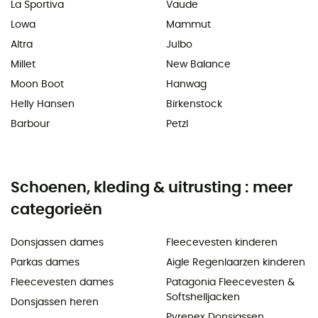
La Sportiva
Vaude
Lowa
Mammut
Altra
Julbo
Millet
New Balance
Moon Boot
Hanwag
Helly Hansen
Birkenstock
Barbour
Petzl
Schoenen, kleding & uitrusting : meer
categorieën
Donsjassen dames
Fleecevesten kinderen
Parkas dames
Aigle Regenlaarzen kinderen
Fleecevesten dames
Patagonia Fleecevesten &
Softshelljacken
Donsjassen heren
Pyrenex Donsjassen