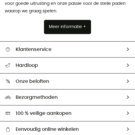
voor goede uitrusting en onze passie voor de steile paden
waarop we graag spelen.
Meer informatie +
Klantenservice
Helpcentrum & contact
Hardloop
Mijn zending volgen
Wie zijn we ?
Retourzendingen & Terugbetalingen
Onze beloften
HardGuides
Maattabelen
Ecologische voetafdruk
Ambassadeurs
Bezorgmethoden
Tweedehands
Hardgreen
100 % veilige aankopen
Eenvoudig online winkelen