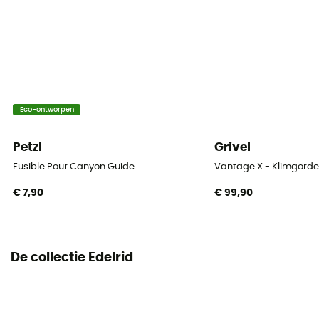
Vulling
Riem / Dijbanden
Certificering
EN 12277 Typ C, UIAA 105
Eco-ontworpen
Sluitingssysteem van het klimharnas
Sluitingsgespen
Petzl
Grivel
Fusible Pour Canyon Guide
Vantage X - Klimgorde
Lussen voor het bevestigen van ijsbouten
€ 7,90
€ 99,90
5 lussen
Lussen voor apparatuur
2 lussen
De collectie Edelrid
Dijbanden
Elastisch