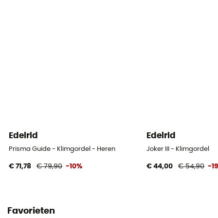
Heupbanden
Afneembaar
Afbindpunt
2 touwpunten
Dijbeenomtrek
50 - 53 cm (XS) / 53 - 56 cm (S) / 56 - 59 cm (M) / 61 -
64 cm (L) / 66 - 69 cm (XL)
Omtrek taille
Edelrid
Edelrid
60 - 80 cm (XS) / 70 - 90 cm (S) / 75 - 95 cm (M) / 80
Prisma Guide - Klimgordel - Heren
Joker III - Klimgordel
- 100 cm (L) / 90 - 110 cm (XL)
€ 71,78
€ 79,90
-10%
€ 44,00
€ 54,90
-1
Handleiding
Raadpleeg de bijsluiter
Favorieten
Conformiteitsverklaring