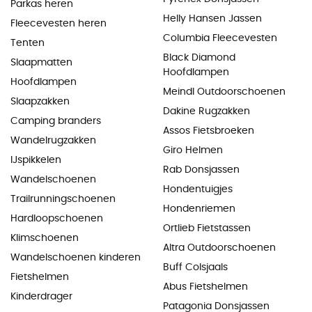
Parkas heren
Helly Hansen Jassen
Fleecevesten heren
Columbia Fleecevesten
Tenten
Black Diamond
Slaapmatten
Hoofdlampen
Hoofdlampen
Meindl Outdoorschoenen
Slaapzakken
Dakine Rugzakken
Camping branders
Assos Fietsbroeken
Wandelrugzakken
Giro Helmen
IJspikkelen
Rab Donsjassen
Wandelschoenen
Hondentuigjes
Trailrunningschoenen
Hondenriemen
Hardloopschoenen
Ortlieb Fietstassen
Klimschoenen
Altra Outdoorschoenen
Wandelschoenen kinderen
Buff Colsjaals
Fietshelmen
Abus Fietshelmen
Kinderdrager
Patagonia Donsjassen