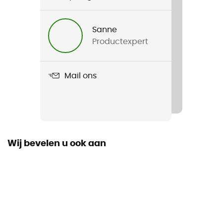
Voor
Heren / Dames
Sanne
Productexpert
Gewicht
327 g
Mail ons
Product
Sirana Tc II
Standaard
EN 12277 Typ C, UIAA 105
Wij bevelen u ook aan
Materiaal
Polyamide, Polyester, HMPE, Dyneema(R), Aluminium,
Steel
Label
Bluesign