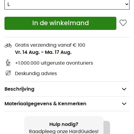
en veilig aanbrengen van het harnas
Bluesign®
In de winkelmand
UIAA
Indicator
Gratis verzending vanaf € 100
Bevestigingen voor ijsboorhouders
Vr. 14 Aug.
-
Ma. 17 Aug.
+1.000.000 uitgeruste avonturiers
Fair Wear
Deskundig advies
Schuivende gewatteerde heupband
Certificeringen: EN 12277 Type C / UIAA 105
Beschrijving
Materiaalgegevens & Kenmerken
Aanbevolen voor
Klimmen / Bergbeklimmen
Hulp nodig?
Raadpleeg onze HardGuides!