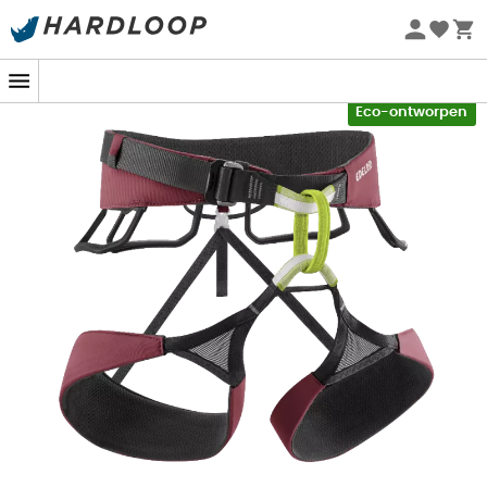
tijdens uw reizen. Bovendien zijn de houders voor ijsvijs-
Zomeraanbiedingen 🔥 -5% EXTRA vanaf 2 producten* met
karabiners slim geïntegreerd in de heupriem, wat
code Summer5
praktisch
en
efficiënt
is tijdens uw beklimmingen.
-5% Extra - Code Summer5
Ten slotte verbetert de iets vergrote centrale ring van
Eco-ontworpen
de SIRANA TC, gemaakt van Dyneema®, niet alleen het
draagcomfort, maar zorgt ook voor
onverwoestbare
robuustheid
. Ontworpen in overeenstemming met de
strikte normen van het
bluesign
®-systeem, respecteert
dit harnas het milieu en biedt het een uitzonderlijke
klimervaring.
Center Fit-constructie: schuivende heupvulling
voor een perfect passende klimgordel en centrale
positionering van de heupvulling
5 materiaalhouders, 2 kunststof bevestigingen voor
ijsboorhouders, een lus voor een magnesiumzak
aan de achterkant