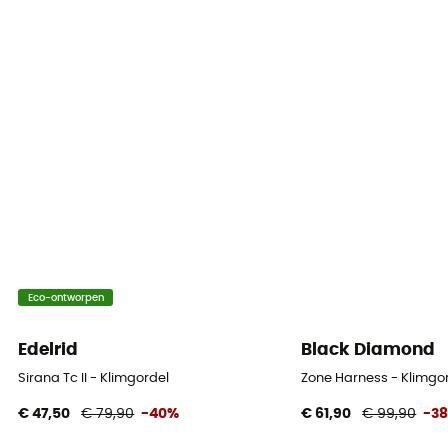
Bekijk de conformiteitsverklaring
Persoonlijke beschermingsuitrusting
PPE - Category 3
Eco-ontworpen
Edelrid
Black Diamond
Sirana Tc II - Klimgordel
Zone Harness - Klimgor
€ 47,50
€ 79,90
-40%
€ 61,90
€ 99,90
-3