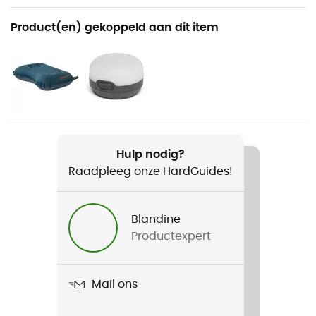
Aanbevolen voor
Product(en) gekoppeld aan dit item
Wandelen / Trekking / Bergbeklimmen / Kamperen
Voor
Heren / Dames
Gewicht
Regular : 540 g - Large : 740 g
Hulp nodig?
Raadpleeg onze HardGuides!
Product
NeoAir Venture
Blandine
R-Value
Productexpert
2,2
Gebruikte Technologieën
Mail ons
WaveCore™