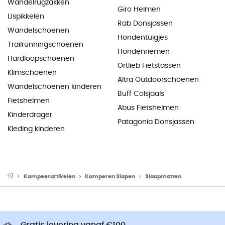
Wandelrugzakken
Giro Helmen
IJspikkelen
Rab Donsjassen
Wandelschoenen
Hondentuigjes
Trailrunningschoenen
Hondenriemen
Hardloopschoenen
Ortlieb Fietstassen
Klimschoenen
Altra Outdoorschoenen
Wandelschoenen kinderen
Buff Colsjaals
Fietshelmen
Abus Fietshelmen
Kinderdrager
Patagonia Donsjassen
Kleding kinderen
Kampeerartikelen
Kamperen Slapen
Slaapmatten
Gratis levering vanaf €100