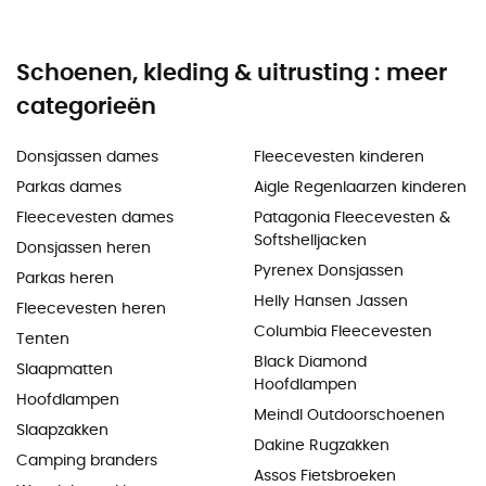
Schoenen, kleding & uitrusting : meer
categorieën
Donsjassen dames
Fleecevesten kinderen
Parkas dames
Aigle Regenlaarzen kinderen
Fleecevesten dames
Patagonia Fleecevesten &
Softshelljacken
Donsjassen heren
Pyrenex Donsjassen
Parkas heren
Helly Hansen Jassen
Fleecevesten heren
Columbia Fleecevesten
Tenten
Black Diamond
Slaapmatten
Hoofdlampen
Hoofdlampen
Meindl Outdoorschoenen
Slaapzakken
Dakine Rugzakken
Camping branders
Assos Fietsbroeken