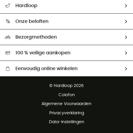
Helpcentrum & contact
Hardloop
Mijn zending volgen
Wie zijn we ?
Retourzendingen & Terugbetalingen
Onze beloften
HardGuides
Maattabelen
Ecologische voetafdruk
Ambassadeurs
Bezorgmethoden
Tweedehands
Hardgreen
100 % veilige aankopen
Eenvoudig online winkelen
Gratis levering vanaf € 100
© Hardloop 2026
Gratis retourneren binnen 100 dagen
Colofon
Gratis klantenservice
Algemene Voorwaarden
Privacyverklaring
Data-instellingen