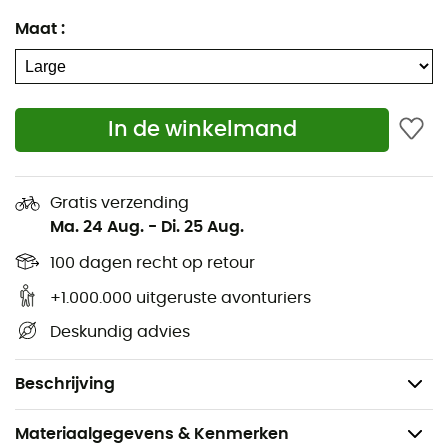
NeoAir Venture Regular:
Maat
:
Afmetingen: 183 x 51 x 5 cm
Dikte: 5 cm
Afmetingen verpakt: 23 x 13 cm
In de winkelmand
Materialen: polyester - polyurethaan
Gewicht: 540 g
Gratis verzending
NeoAir Venture Large:
Ma. 24 Aug.
-
Di. 25 Aug.
Afmetingen: 196 x 64 x 5 cm
100 dagen recht op retour
Dikte: 5 cm
+1.000.000 uitgeruste avonturiers
Afmetingen verpakt: 28 x 13 cm
Deskundig advies
Materialen: polyester - polyurethaan
Gewicht: 740 g
Beschrijving
Materiaalgegevens & Kenmerken