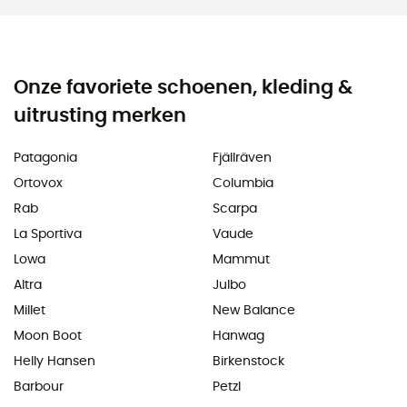
Onze favoriete schoenen, kleding &
uitrusting merken
Patagonia
Fjällräven
Ortovox
Columbia
Rab
Scarpa
La Sportiva
Vaude
Lowa
Mammut
Altra
Julbo
Millet
New Balance
Moon Boot
Hanwag
Helly Hansen
Birkenstock
Barbour
Petzl