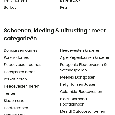
Helly Hansen
Birkenstock
Barbour
Petzl
Schoenen, kleding & uitrusting : meer
categorieën
Donsjassen dames
Fleecevesten kinderen
Parkas dames
Aigle Regenlaarzen kinderen
Fleecevesten dames
Patagonia Fleecevesten &
Softshelljacken
Donsjassen heren
Pyrenex Donsjassen
Parkas heren
Helly Hansen Jassen
Fleecevesten heren
Columbia Fleecevesten
Tenten
Black Diamond
Slaapmatten
Hoofdlampen
Hoofdlampen
Meindl Outdoorschoenen