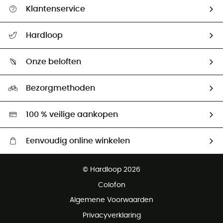
Klantenservice
Helpcentrum & contact
Hardloop
Mijn zending volgen
Wie zijn we ?
Retourzendingen & Terugbetalingen
Onze beloften
HardGuides
Maattabelen
Ecologische voetafdruk
Ambassadeurs
Bezorgmethoden
Tweedehands
Hardgreen
100 % veilige aankopen
Eenvoudig online winkelen
Gratis levering vanaf € 100
© Hardloop 2026
Gratis retourneren binnen 100 dagen
Colofon
Gratis klantenservice
Algemene Voorwaarden
Privacyverklaring