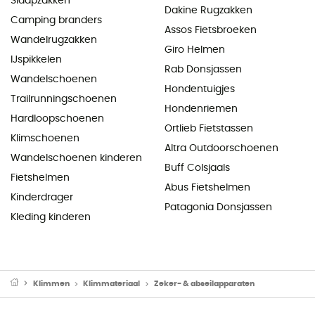
Slaapzakken
Dakine Rugzakken
Camping branders
Assos Fietsbroeken
Wandelrugzakken
Giro Helmen
IJspikkelen
Rab Donsjassen
Wandelschoenen
Hondentuigjes
Trailrunningschoenen
Hondenriemen
Hardloopschoenen
Ortlieb Fietstassen
Klimschoenen
Altra Outdoorschoenen
Wandelschoenen kinderen
Buff Colsjaals
Fietshelmen
Abus Fietshelmen
Kinderdrager
Patagonia Donsjassen
Kleding kinderen
Klimmen
Klimmateriaal
Zeker- & abseilapparaten