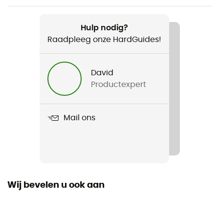
Aanbevolen voor
Klimmen / Multipitch klimmen / Sportklimmen /
Hulp nodig?
Bergbeklimmen / Indoor klimmen
Raadpleeg onze HardGuides!
Gewicht
David
57 g
Productexpert
Product
Reverso 4 -Assureur-descendeur
Mail ons
Materiaal
Aluminium
Garantie van de fabrikant
3 jaar
Wij bevelen u ook aan
Certificering
EN 15151-2, UIAA