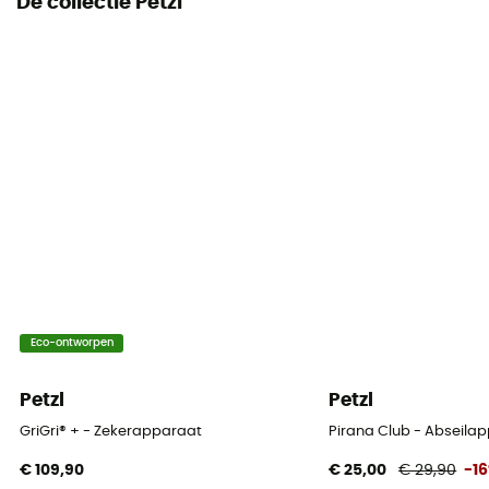
De collectie Petzl
Eco-ontworpen
Petzl
Petzl
GriGri® + - Zekerapparaat
Pirana Club - Abseila
€ 109,90
€ 25,00
€ 29,90
-1