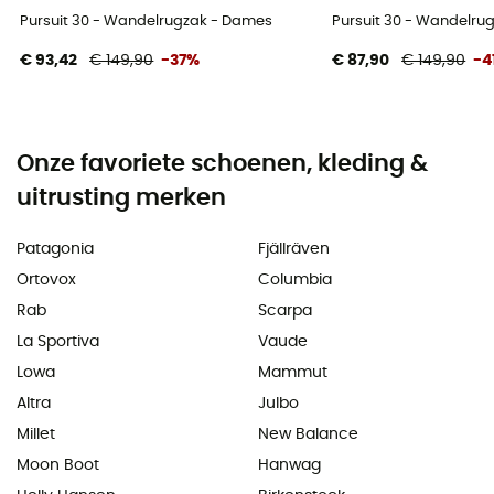
Pursuit 30 - Wandelrugzak - Dames
Pursuit 30 - Wandelru
€ 93,42
€ 149,90
-37%
€ 87,90
€ 149,90
-4
Onze favoriete schoenen, kleding &
uitrusting merken
Patagonia
Fjällräven
Ortovox
Columbia
Rab
Scarpa
La Sportiva
Vaude
Lowa
Mammut
Altra
Julbo
Millet
New Balance
Moon Boot
Hanwag