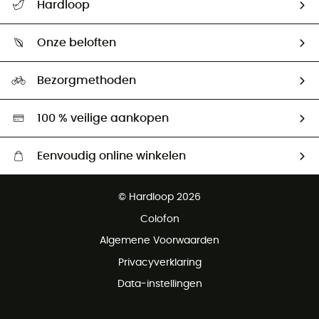
Hardloop
Mijn zending volgen
Wie zijn we ?
Retourzendingen & Terugbetalingen
Onze beloften
HardGuides
Maattabelen
Ecologische voetafdruk
Ambassadeurs
Bezorgmethoden
Tweedehands
Hardgreen
100 % veilige aankopen
Eenvoudig online winkelen
Gratis levering vanaf € 100
© Hardloop 2026
Gratis retourneren binnen 100 dagen
Colofon
Gratis klantenservice
Algemene Voorwaarden
Privacyverklaring
Data-instellingen