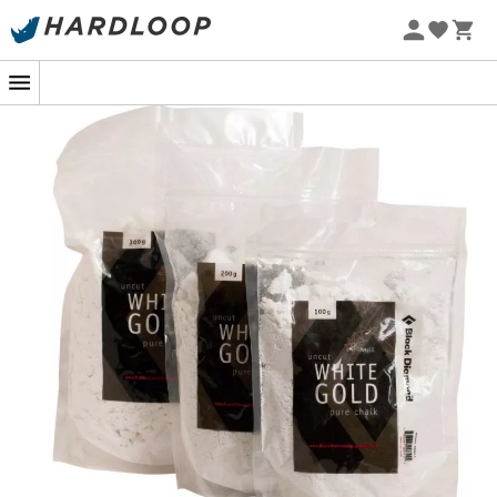
Zomeraanbiedingen 🔥 -5% EXTRA vanaf 2 producten* met
code Summer5