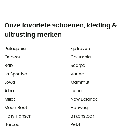
Onze favoriete schoenen, kleding &
uitrusting merken
Patagonia
Fjällräven
Ortovox
Columbia
Rab
Scarpa
La Sportiva
Vaude
Lowa
Mammut
Altra
Julbo
Millet
New Balance
Moon Boot
Hanwag
Helly Hansen
Birkenstock
Barbour
Petzl