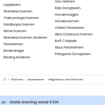
Giro Helmen
IJspikkelen
Rab Donsjassen
Wandelschoenen
Hondentuigjes
Trailrunningschoenen
Hondenriemen
Hardloopschoenen
Ortlieb Fietstassen
Klimschoenen
Altra Outdoorschoenen
Wandelschoenen kinderen
Buff Colsjaals
Fietshelmen
Abus Fietshelmen
Kinderdrager
Patagonia Donsjassen
Kleding kinderen
Klimmen
Accessoires
Magnesium voor klimmen
Gratis levering vanaf €100