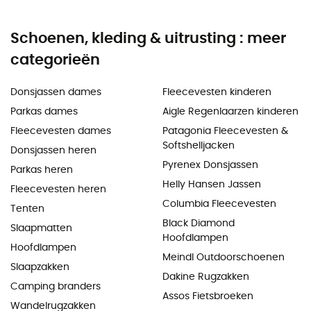
Schoenen, kleding & uitrusting : meer
categorieën
Donsjassen dames
Fleecevesten kinderen
Parkas dames
Aigle Regenlaarzen kinderen
Fleecevesten dames
Patagonia Fleecevesten &
Softshelljacken
Donsjassen heren
Pyrenex Donsjassen
Parkas heren
Helly Hansen Jassen
Fleecevesten heren
Columbia Fleecevesten
Tenten
Black Diamond
Slaapmatten
Hoofdlampen
Hoofdlampen
Meindl Outdoorschoenen
Slaapzakken
Dakine Rugzakken
Camping branders
Assos Fietsbroeken
Wandelrugzakken