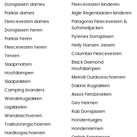
Donsjassen dames
Fleecevesten kinderen
Parkas dames
Aigle Regenlaarzen kinderen
Fleecevesten dames
Patagonia Fleecevesten &
Softshelljacken
Donsjassen heren
Pyrenex Donsjassen
Parkas heren
Helly Hansen Jassen
Fleecevesten heren
Columbia Fleecevesten
Tenten
Black Diamond
Slaapmatten
Hoofdlampen
Hoofdlampen
Meindl Outdoorschoenen
Slaapzakken
Dakine Rugzakken
Camping branders
Assos Fietsbroeken
Wandelrugzakken
Giro Helmen
IJspikkelen
Rab Donsjassen
Wandelschoenen
Hondentuigjes
Trailrunningschoenen
Hondenriemen
Hardloopschoenen