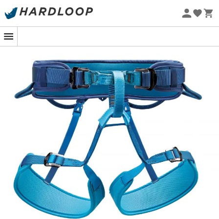
Zomeraanbiedingen 🔥 -5% EXTRA vanaf 2 producten* met
code Summer5
Eco-ontworpen