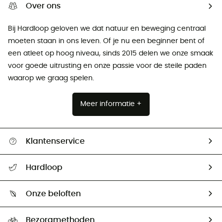
Over ons
Bij Hardloop geloven we dat natuur en beweging centraal
moeten staan ​​in ons leven. Of je nu een beginner bent of
een atleet op hoog niveau, sinds 2015 delen we onze smaak
voor goede uitrusting en onze passie voor de steile paden
waarop we graag spelen.
Meer informatie +
Klantenservice
Helpcentrum & contact
Hardloop
Mijn zending volgen
Wie zijn we ?
Retourzendingen & Terugbetalingen
Onze beloften
HardGuides
Maattabelen
Ecologische voetafdruk
Ambassadeurs
Bezorgmethoden