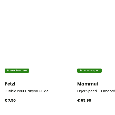
Sluitingssysteem van het klimharnas
Sluitingsgespen
Lussen voor het bevestigen van ijsbouten
4 lussen
Lussen voor apparatuur
1 lussen
Dijbanden
Eco-ontworpen
Eco-ontworpen
Verstelbaar
Petzl
Mammut
Magnesiumzak lus
Ja
Fusible Pour Canyon Guide
Eiger Speed - Klimgord
€ 7,90
€ 69,90
Afbindpunt
2 touwpunten