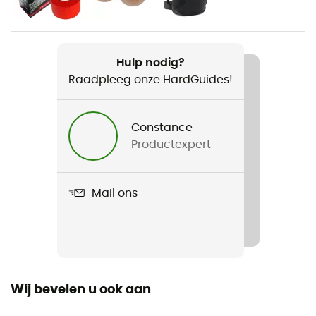
Gewicht
470 g (T1) / 520 g (T2)
Hulp nodig?
Raadpleeg onze HardGuides!
Product
Corax
Constance
Materiaal
Productexpert
Polyester, EVA, Acier
Label
Mail ons
Gerecycleerd
Vulling
Riem / Dijbanden
Wij bevelen u ook aan
Certificering
CE EN 12277 type C, UIAA, UKCA