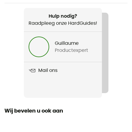
Aanbevolen voor
Kamperen / Bivak
Hulp nodig?
Raadpleeg onze HardGuides!
Voor
Heren / Dames
Guillaume
Productexpert
Product
Reactor w/ Drawcord
Mail ons
Gebruikte Technologieën
THERMOLITE® / HeiQ Fresh
Wij bevelen u ook aan