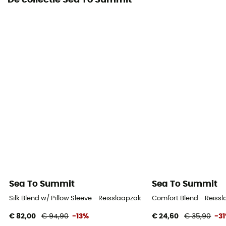
De collectie Sea To Summit
Sea To Summit
Sea To Summit
Silk Blend w/ Pillow Sleeve - Reisslaapzak
Comfort Blend - Reiss
€ 82,00
€ 94,90
-13%
€ 24,60
€ 35,90
-3