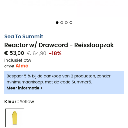
Sea To Summit
Reactor w/ Drawcord - Reisslaapzak
€ 53,00
€ 64,90
-18%
inclusief btw
of
met
Bespaar 5 % bij de aankoop van 2 producten, zonder
minimumaankoop, met de code Summer5.
Meer informatie +
Kleur
:
Yellow
De Reisslaapzak
Sea To Summit Reactor w/ Drawcord
heeft een omhullende silhouet geïnspireerd door de
vorm van een mummie, gecombineerd met een