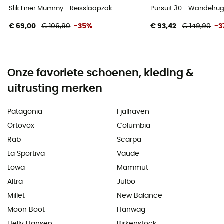
Slik Liner Mummy - Reisslaapzak
Pursuit 30 - Wandelru
€ 69,00
€ 106,90
-35%
€ 93,42
€ 149,90
-3
Onze favoriete schoenen, kleding &
uitrusting merken
Patagonia
Fjällräven
Ortovox
Columbia
Rab
Scarpa
La Sportiva
Vaude
Lowa
Mammut
Altra
Julbo
Millet
New Balance
Moon Boot
Hanwag
Helly Hansen
Birkenstock