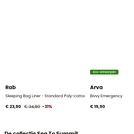
Eco-ontworpen
Rab
Arva
Sleeping Bag Liner - Standard Poly-cotton - Reisslaapzak
Bivvy Emergency
€ 23,90
€ 34,90
-31%
€ 19,90