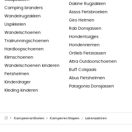
Dakine Rugzakken
Camping branders
Assos Fietsbroeken
Wandelrugzakken
Giro Helmen
IJspikkelen
Rab Donsjassen
Wandelschoenen
Hondentuigjes
Trailrunningschoenen
Hondenriemen
Hardloopschoenen
Ortlieb Fietstassen
Klimschoenen
Altra Outdoorschoenen
Wandelschoenen kinderen
Buff Colsjaals
Fietshelmen
Abus Fietshelmen
Kinderdrager
Patagonia Donsjassen
Kleding kinderen
Kampeerartikelen
Kamperen Slapen
Lakenzakken