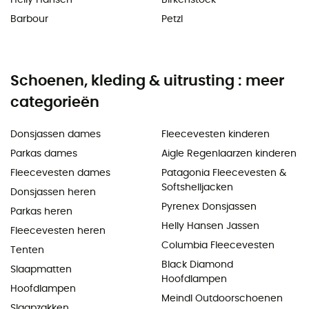
Barbour
Petzl
Schoenen, kleding & uitrusting : meer
categorieën
Donsjassen dames
Fleecevesten kinderen
Parkas dames
Aigle Regenlaarzen kinderen
Fleecevesten dames
Patagonia Fleecevesten &
Softshelljacken
Donsjassen heren
Pyrenex Donsjassen
Parkas heren
Helly Hansen Jassen
Fleecevesten heren
Columbia Fleecevesten
Tenten
Black Diamond
Slaapmatten
Hoofdlampen
Hoofdlampen
Meindl Outdoorschoenen
Slaapzakken