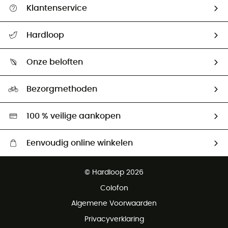
Klantenservice
Helpcentrum & contact
Hardloop
Mijn zending volgen
Wie zijn we ?
Retourzendingen & Terugbetalingen
Onze beloften
HardGuides
Maattabelen
Ecologische voetafdruk
Ambassadeurs
Bezorgmethoden
Tweedehands
Hardgreen
100 % veilige aankopen
Eenvoudig online winkelen
Gratis levering vanaf € 100
© Hardloop 2026
Gratis retourneren binnen 100 dagen
Colofon
Gratis klantenservice
Algemene Voorwaarden
Privacyverklaring