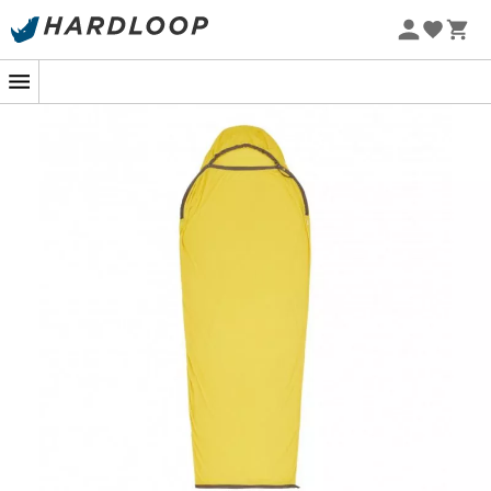
Zomeraanbiedingen 🔥 -5% EXTRA vanaf 2 producten* met
code Summer5
-5% Extra - Code Summer5