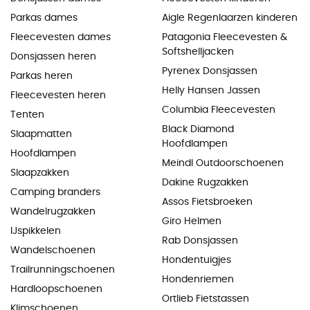
Parkas dames
Aigle Regenlaarzen kinderen
Fleecevesten dames
Patagonia Fleecevesten &
Softshelljacken
Donsjassen heren
Pyrenex Donsjassen
Parkas heren
Helly Hansen Jassen
Fleecevesten heren
Columbia Fleecevesten
Tenten
Black Diamond
Slaapmatten
Hoofdlampen
Hoofdlampen
Meindl Outdoorschoenen
Slaapzakken
Dakine Rugzakken
Camping branders
Assos Fietsbroeken
Wandelrugzakken
Giro Helmen
IJspikkelen
Rab Donsjassen
Wandelschoenen
Hondentuigjes
Trailrunningschoenen
Hondenriemen
Hardloopschoenen
Ortlieb Fietstassen
Klimschoenen