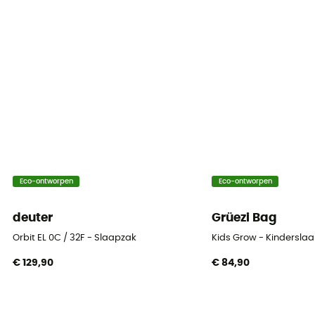
Eco-ontworpen
Eco-ontworpen
deuter
Grüezi Bag
Orbit EL 0C / 32F - Slaapzak
Kids Grow - Kindersla
€ 129,90
€ 84,90