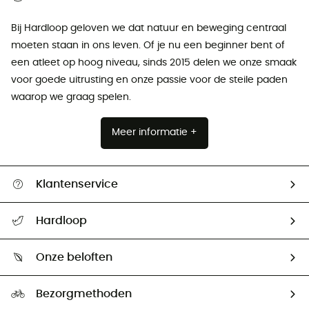
Bij Hardloop geloven we dat natuur en beweging centraal
moeten staan ​​in ons leven. Of je nu een beginner bent of
een atleet op hoog niveau, sinds 2015 delen we onze smaak
voor goede uitrusting en onze passie voor de steile paden
waarop we graag spelen.
Meer informatie +
Klantenservice
Helpcentrum & contact
Hardloop
Mijn zending volgen
Wie zijn we ?
Retourzendingen & Terugbetalingen
Onze beloften
HardGuides
Maattabelen
Ecologische voetafdruk
Ambassadeurs
Bezorgmethoden
Tweedehands