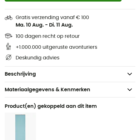
Winddicht
Waterdicht
Gratis verzending vanaf € 100
Ma. 10 Aug.
-
Di. 11 Aug.
Herbruikbaar
Repareerbaar
100 dagen recht op retour
Multifunctioneel
+1.000.000 uitgeruste avonturiers
One size
Deskundig advies
Oranje kleur
Gewicht: 108 g
Beschrijving
Materiaalgegevens & Kenmerken
Aanbevolen voor
Product(en) gekoppeld aan dit item
Dagelijks Leven
Gewicht
108 g