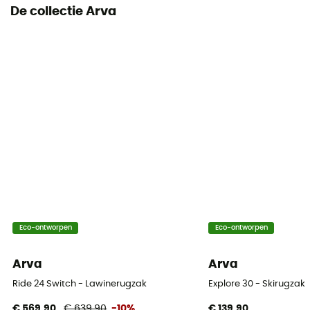
De collectie Arva
Eco-ontworpen
Eco-ontworpen
Arva
Arva
Ride 24 Switch - Lawinerugzak
Explore 30 - Skirugzak
€ 569,90
€ 639,90
-10%
€ 139,90