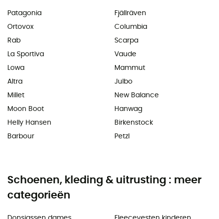
Patagonia
Fjällräven
Ortovox
Columbia
Rab
Scarpa
La Sportiva
Vaude
Lowa
Mammut
Altra
Julbo
Millet
New Balance
Moon Boot
Hanwag
Helly Hansen
Birkenstock
Barbour
Petzl
Schoenen, kleding & uitrusting : meer
categorieën
Donsjassen dames
Fleecevesten kinderen