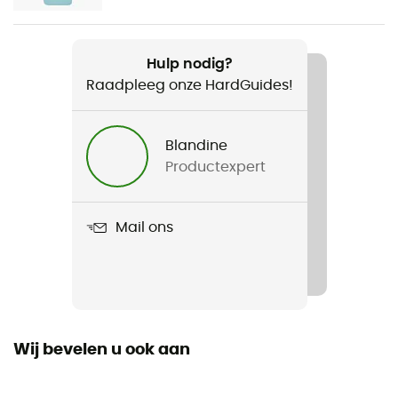
Product
Bivvy Emergency
Hulp nodig?
Raadpleeg onze HardGuides!
Label
Origine Européenne Garantie
Blandine
Dimensie
Productexpert
213 cm x 91 cm
Materiaal
Mail ons
Polyethyleen met aluminiumcoating
Wij bevelen u ook aan