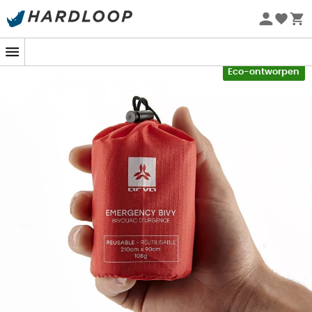
Zomeraanbiedingen 🔥 -5% EXTRA vanaf 2 producten* met
code Summer5
-5% Extra - Code Summer5
Eco-ontworpen
De
Bivvy Emergency
ontworpen door
Arva
is een
noodslaapzak
, ideaal om u te beschermen tegen de
meest extreme omstandigheden. Dankzij de
samenstelling van
polyethyleen met aluminiumcoating,
reflecteert de
Bivvy Emergency
90% van uw