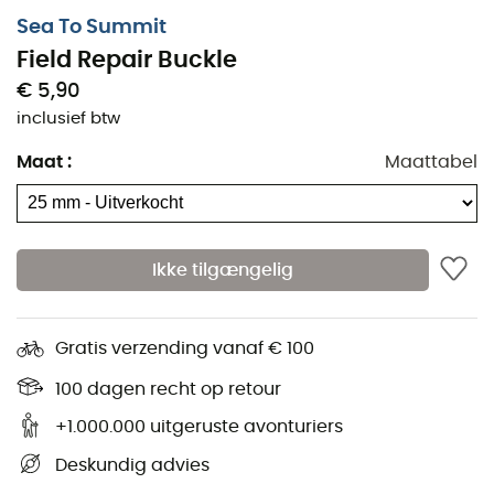
Meindl Outdoorschoenen
Sea To Summit
Slaapzakken
Dakine Rugzakken
Field Repair Buckle
Camping branders
Assos Fietsbroeken
€ 5,90
Wandelrugzakken
Giro Helmen
inclusief btw
IJspikkelen
Rab Donsjassen
Wandelschoenen
Maat
:
Maattabel
Hondentuigjes
Trailrunningschoenen
Hondenriemen
Hardloopschoenen
Ortlieb Fietstassen
Klimschoenen
Altra Outdoorschoenen
Ikke tilgængelig
Wandelschoenen kinderen
Buff Colsjaals
Fietshelmen
Abus Fietshelmen
Kinderdrager
Gratis verzending vanaf € 100
Patagonia Donsjassen
Kleding kinderen
100 dagen recht op retour
+1.000.000 uitgeruste avonturiers
Deskundig advies
Fiets
Accessoires