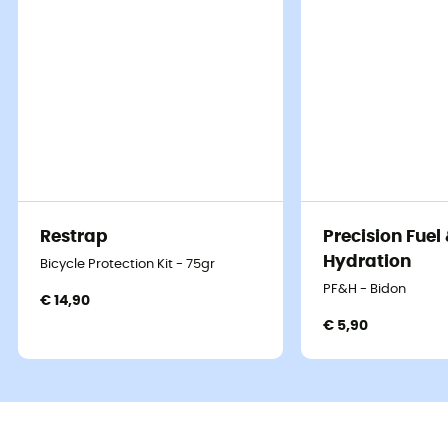
Vaude
La Sportiva
Kid's Helmet Raincover
Aequilibrium ST GTX -
€ 7,50
€ 12,90
-41%
€ 164,90
€ 329,90
Onze favoriete schoenen, kleding &
uitrusting merken
Restrap
Precision Fuel
Patagonia
Fjällräven
Hydration
Bicycle Protection Kit - 75gr
Ortovox
Columbia
PF&H - Bidon
€ 14,90
Rab
Scarpa
€ 5,90
La Sportiva
Vaude
Lowa
Mammut
Altra
Julbo
Millet
New Balance