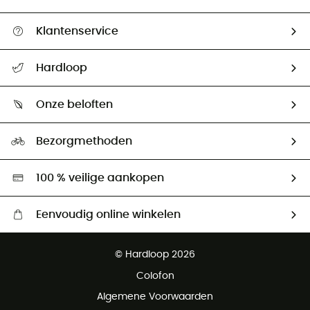
Klantenservice
Helpcentrum & contact
Hardloop
Mijn zending volgen
Wie zijn we ?
Retourzendingen & Terugbetalingen
Onze beloften
HardGuides
Maattabelen
Ecologische voetafdruk
Ambassadeurs
Bezorgmethoden
Tweedehands
Hardgreen
100 % veilige aankopen
Eenvoudig online winkelen
Gratis levering vanaf € 100
© Hardloop 2026
Gratis retourneren binnen 100 dagen
Colofon
Gratis klantenservice
Algemene Voorwaarden