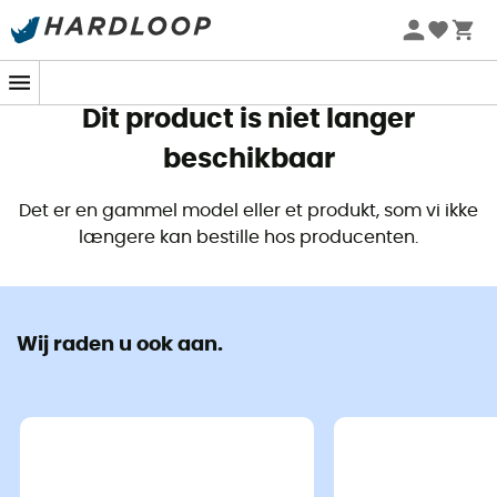
€ 5,90
€ 3,90
Zomeraanbiedingen 🔥 -5% EXTRA vanaf 2 producten* met
code Summer5
Favorieten
Dit product is niet langer
beschikbaar
Det er en gammel model eller et produkt, som vi ikke
længere kan bestille hos producenten.
Wij raden u ook aan.
Eco-ontworpen
Tweedehands