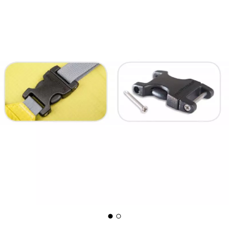
Moon Boot
Hanwag
Helly Hansen
Birkenstock
Barbour
Petzl
Schoenen, kleding & uitrusting : meer
categorieën
Donsjassen dames
Fleecevesten kinderen
Parkas dames
Aigle Regenlaarzen kinderen
Fleecevesten dames
Patagonia Fleecevesten &
Softshelljacken
Donsjassen heren
Pyrenex Donsjassen
Parkas heren
Helly Hansen Jassen
Fleecevesten heren
Columbia Fleecevesten
Tenten
Black Diamond
Slaapmatten
Hoofdlampen
Hoofdlampen