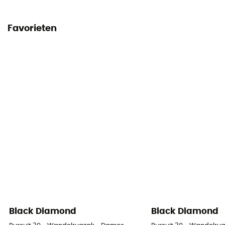
Conformiteitsverklaring
Favorieten
Bekijk de conformiteitsverklaring
Persoonlijke beschermingsuitrusting
PPE - Category 3
Black Diamond
Black Diamond