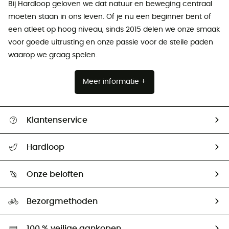
Bij Hardloop geloven we dat natuur en beweging centraal
moeten staan ​​in ons leven. Of je nu een beginner bent of
een atleet op hoog niveau, sinds 2015 delen we onze smaak
voor goede uitrusting en onze passie voor de steile paden
waarop we graag spelen.
Meer informatie +
Klantenservice
Helpcentrum & contact
Hardloop
Mijn zending volgen
Wie zijn we ?
Retourzendingen & Terugbetalingen
Onze beloften
HardGuides
Maattabelen
Ecologische voetafdruk
Ambassadeurs
Bezorgmethoden
Tweedehands
Hardgreen
100 % veilige aankopen