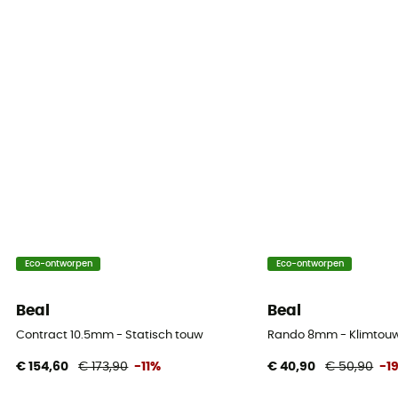
33%
Static elongation
9.7
Casing ratio
37%
Number of falls
7
Center marking
Eco-ontworpen
Eco-ontworpen
No
Beal
Beal
Weight per meter
63 g
Contract 10.5mm - Statisch touw
Rando 8mm - Klimtou
€ 154,60
€ 173,90
-11%
€ 40,90
€ 50,90
-1
Handleiding
Raadpleeg de bijsluiter