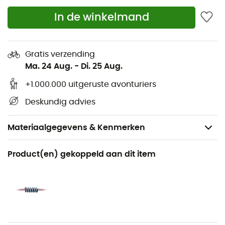
In de winkelmand
Gratis verzending
Ma. 24 Aug.
-
Di. 25 Aug.
+1.000.000 uitgeruste avonturiers
Deskundig advies
Materiaalgegevens & Kenmerken
Aanbevolen voor
Product(en) gekoppeld aan dit item
Klimmen / Multipitch klimmen / Sportklimmen
Voor
Heren / Dames
Product