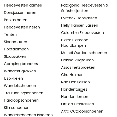
Fleecevesten dames
Patagonia Fleecevesten &
Softshelljacken
Donsjassen heren
Pyrenex Donsjassen
Parkas heren
Helly Hansen Jassen
Fleecevesten heren
Columbia Fleecevesten
Tenten
Black Diamond
Slaapmatten
Hoofdlampen
Hoofdlampen
Meindl Outdoorschoenen
Slaapzakken
Dakine Rugzakken
Camping branders
Assos Fietsbroeken
Wandelrugzakken
Giro Helmen
IJspikkelen
Rab Donsjassen
Wandelschoenen
Hondentuigjes
Trailrunningschoenen
Hondenriemen
Hardloopschoenen
Ortlieb Fietstassen
Klimschoenen
Altra Outdoorschoenen
Wandelschoenen kinderen