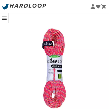
Zomeraanbiedingen 🔥 -5% EXTRA vanaf 2 producten* met
code Summer5
Eco-ontworpen