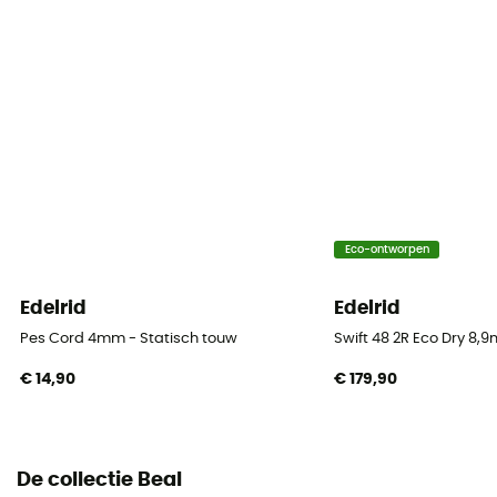
Gerecycleerd
Materiaal
Polyamide
Touw
Single rope
Diameter
Eco-ontworpen
10 mm
Edelrid
Edelrid
Lengte
50 m / 60 m / 70 m / 80 m / 200 m
Pes Cord 4mm - Statisch touw
Swift 48 2R Eco Dry 8,
€ 14,90
€ 179,90
Impact force
7.4 kN
Dynamic elongation
De collectie Beal