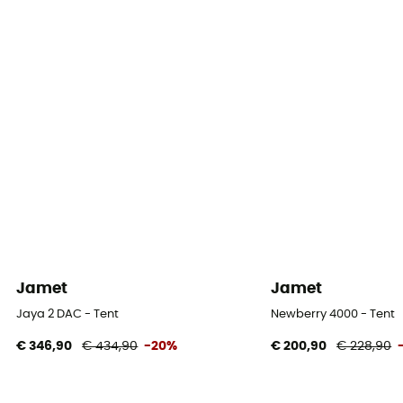
Materialen buitentent
Polyester taffetas enduit polyuréthane
Bodemmaterialen
Polyester taffetas enduit polyuréthane
Jamet
Jamet
Jaya 2 DAC - Tent
Newberry 4000 - Tent
€ 346,90
€ 434,90
-20%
€ 200,90
€ 228,90