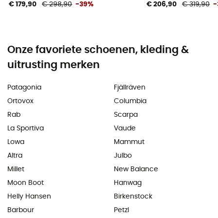
€ 179,90
€ 298,90
-39%
€ 206,90
€ 319,90
-
Onze favoriete schoenen, kleding &
uitrusting merken
Patagonia
Fjällräven
Ortovox
Columbia
Rab
Scarpa
La Sportiva
Vaude
Lowa
Mammut
Altra
Julbo
Millet
New Balance
Moon Boot
Hanwag
Helly Hansen
Birkenstock
Barbour
Petzl