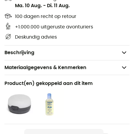
Ma. 10 Aug.
-
Di. 11 Aug.
Geschikt voor 3 seizoenen
Afmetingen: 270 x 110 x 75 cm
100 dagen recht op retour
Afmetingen opgevouwen: 50 x 15 cm
+1.000.000 uitgeruste avonturiers
Waterdichtheid dak: 2 000 mm
Deskundig advies
Waterdichtheid bodem: 2 000 mm
Gewicht: 1 100 g
Beschrijving
Materiaalgegevens & Kenmerken
Aanbevolen voor
Product(en) gekoppeld aan dit item
Trekking / Kamperen / Bivak
Voor
Heren / Dames
Gewicht
1100 g