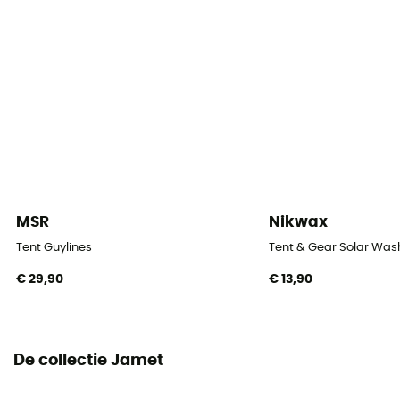
Aantal ingangen
1
Dak
Enkel
Aantal hoepels
2
MSR
Nikwax
Materialen van de hoepels
Fibre de verre
Tent Guylines
Tent & Gear Solar Was
€ 29,90
€ 13,90
Buitentent waterkolom (mm)
2 000 mm
Bodem waterkolom (mm)
De collectie Jamet
2 000 mm