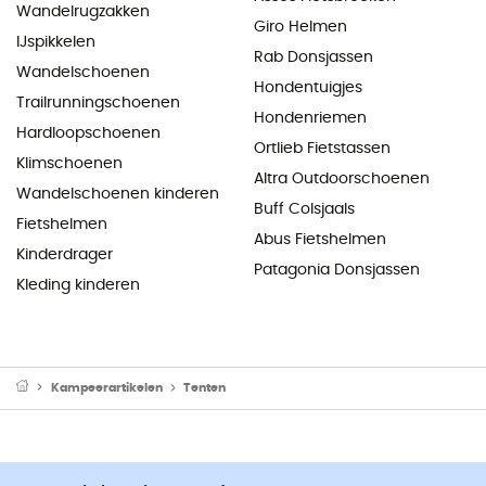
Wandelrugzakken
Giro Helmen
IJspikkelen
Rab Donsjassen
Wandelschoenen
Hondentuigjes
Trailrunningschoenen
Hondenriemen
Hardloopschoenen
Ortlieb Fietstassen
Klimschoenen
Altra Outdoorschoenen
Wandelschoenen kinderen
Buff Colsjaals
Fietshelmen
Abus Fietshelmen
Kinderdrager
Patagonia Donsjassen
Kleding kinderen
Kampeerartikelen
Tenten