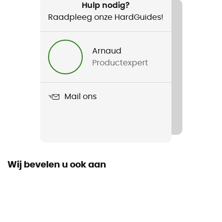
Hulp nodig?
Raadpleeg onze HardGuides!
Product
Shelter
Arnaud
Seizoen
Productexpert
3 seizoenen
Aantal personen
Mail ons
1-2-persoons tenten
Dimensie
270 x 110 x 75 cm
Wij bevelen u ook aan
Verpakkingsmaat afmetingen
50 x 15 cm
Vorm van de tent
Tunneltent