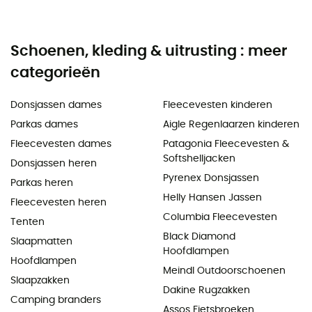
Schoenen, kleding & uitrusting : meer
categorieën
Donsjassen dames
Fleecevesten kinderen
Parkas dames
Aigle Regenlaarzen kinderen
Fleecevesten dames
Patagonia Fleecevesten &
Softshelljacken
Donsjassen heren
Pyrenex Donsjassen
Parkas heren
Helly Hansen Jassen
Fleecevesten heren
Columbia Fleecevesten
Tenten
Black Diamond
Slaapmatten
Hoofdlampen
Hoofdlampen
Meindl Outdoorschoenen
Slaapzakken
Dakine Rugzakken
Camping branders
Assos Fietsbroeken