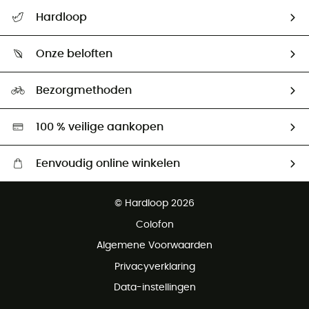
Helpcentrum & contact
Hardloop
Mijn zending volgen
Wie zijn we ?
Retourzendingen & Terugbetalingen
Onze beloften
HardGuides
Maattabelen
Ecologische voetafdruk
Ambassadeurs
Bezorgmethoden
Tweedehands
Hardgreen
100 % veilige aankopen
Eenvoudig online winkelen
Gratis levering vanaf € 100
© Hardloop 2026
Gratis retourneren binnen 100 dagen
Colofon
Gratis klantenservice
Algemene Voorwaarden
Privacyverklaring
Data-instellingen