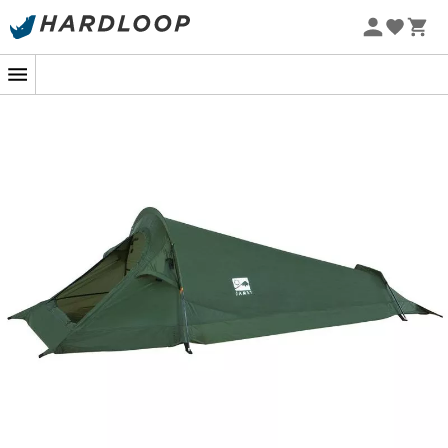
Zomeraanbiedingen 🔥 -5% EXTRA vanaf 2 producten* met
code Summer5