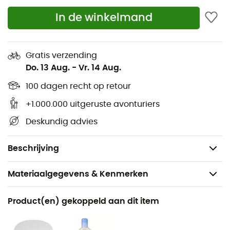
waterafstotend siliconen en polyurethaan coating
In de winkelmand
Waterkolom: 1200 mm
Binnentent: ripstop nylon en polyester mesh
Waterdichte naden met oplosmiddelvrije
Gratis verzending
polyurethaan (zonder PVC of VOC).
Do. 13 Aug.
-
Vr. 14 Aug.
Stokken: Aluminium DAC Featherlite NSL
100 dagen recht op retour
Haringen: 9 Dirt Dragger UL ultralichte aluminium
+1.000.000 uitgeruste avonturiers
(inbegrepen)
Deskundig advies
Om de levensduur van je tentbodem te verlengen,
raden we aan een apart verkocht Big Agnes
grondzeil te gebruiken.
Beschrijving
Materiaalgegevens & Kenmerken
Aanbevolen voor
Product(en) gekoppeld aan dit item
Wandelen / Trekking / Bivak