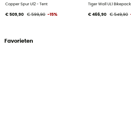
Nylon ripstop 7D
Copper Spur Ul2 - Tent
Tiger Wall UL1 Bikepack
€ 509,90
€ 599,90
-15%
€ 466,90
€ 549,90
Bodemmaterialen
Nylon ripstop 7D
Grondzeil
Favorieten
Niet inbegrepen