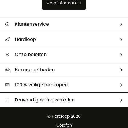
Meer informatie +
Klantenservice
Helpcentrum & contact
Hardloop
Mijn zending volgen
Wie zijn we ?
Retourzendingen & Terugbetalingen
Onze beloften
HardGuides
Maattabelen
Ecologische voetafdruk
Ambassadeurs
Bezorgmethoden
Tweedehands
Hardgreen
100 % veilige aankopen
Eenvoudig online winkelen
Gratis levering vanaf € 100
© Hardloop 2026
Gratis retourneren binnen 100 dagen
Colofon
Gratis klantenservice