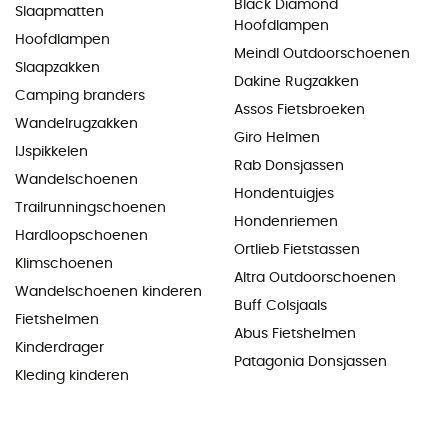
Black Diamond
Slaapmatten
Hoofdlampen
Hoofdlampen
Meindl Outdoorschoenen
Slaapzakken
Dakine Rugzakken
Camping branders
Assos Fietsbroeken
Wandelrugzakken
Giro Helmen
IJspikkelen
Rab Donsjassen
Wandelschoenen
Hondentuigjes
Trailrunningschoenen
Hondenriemen
Hardloopschoenen
Ortlieb Fietstassen
Klimschoenen
Altra Outdoorschoenen
Wandelschoenen kinderen
Buff Colsjaals
Fietshelmen
Abus Fietshelmen
Kinderdrager
Patagonia Donsjassen
Kleding kinderen