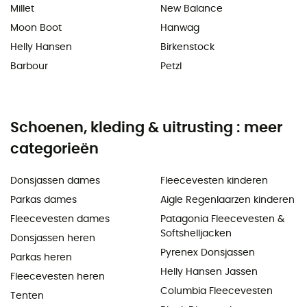
Millet
New Balance
Moon Boot
Hanwag
Helly Hansen
Birkenstock
Barbour
Petzl
Schoenen, kleding & uitrusting : meer
categorieën
Donsjassen dames
Fleecevesten kinderen
Parkas dames
Aigle Regenlaarzen kinderen
Fleecevesten dames
Patagonia Fleecevesten &
Softshelljacken
Donsjassen heren
Pyrenex Donsjassen
Parkas heren
Helly Hansen Jassen
Fleecevesten heren
Columbia Fleecevesten
Tenten