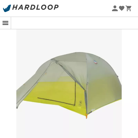
Zomeraanbiedingen 🔥 -5% EXTRA vanaf 2 producten* met
code Summer5
Stel je voor dat je aan het kamperen bent in de
prachtige berglandschappen van de Alpen of in de
uitgestrekte bossen van Scandinavië. De
Big Agnes
Tiger Wall 3 Platinum
tent begeleidt je om een
onvergetelijke buitenervaring te beleven.Deze
ultralichte
en
ultrasterke
tent is speciaal ontworpen
voor outdoor sportliefhebbers die op zoek zijn naar
hoogwaardige bescherming zonder compromissen. Met
zijn ingenieuze ontwerp biedt hij je de perfecte balans
tussen comfort, lichtheid en duurzaamheid, voor een
uitzonderlijke kampeerervaring.Dankzij zijn capaciteit
voor
drie personen
is de
Big Agnes Tiger Wall 3
Platinum
perfect om ongelooflijke avonturen te delen
met je vrienden of familie. De
ruime dubbele vestibule