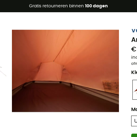
raanbiedingen 🔥 -5% EXTRA vanaf 2 producten* met code Su
Gratis retourneren binnen
100 dagen
V
A
€
in
of
Kl
M