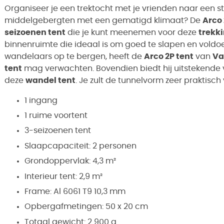
Organiseer je een trektocht met je vrienden naar een s
middelgebergten met een gematigd klimaat? De
Arco
seizoenen tent
die je kunt meenemen voor deze
trekk
binnenruimte die ideaal is om goed te slapen en voldo
wandelaars op te bergen, heeft de
Arco 2P tent
van
Va
tent
mag verwachten. Bovendien biedt hij uitstekende v
deze
wandel tent
.
Je zult de
tunnelvorm
zeer praktisch
1 ingang
1 ruime voortent
3-seizoenen tent
Slaapcapaciteit: 2 personen
Grondoppervlak: 4,3 m²
Interieur tent: 2,9 m²
Frame: Al 6061 T9 10,3 mm
Opbergafmetingen: 50 x 20 cm
Totaal gewicht: 2 900 g