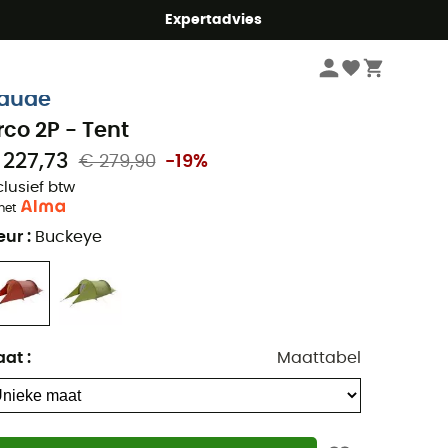
mmer5
Expertadvies
Kampeerartikelen
Tenten
aude
rco 2P - Tent
 227,73
€ 279,90
-19%
clusief btw
met
eur
:
Buckeye
aat
:
Maattabel