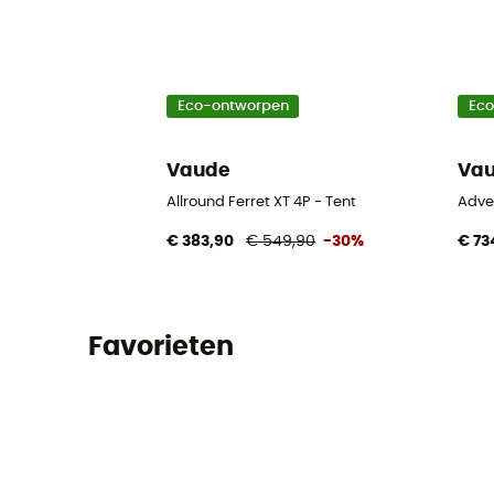
Eco-ontworpen
Ec
Vaude
Va
Allround Ferret XT 4P - Tent
Adve
€ 383,90
€ 549,90
-30%
€ 73
Favorieten