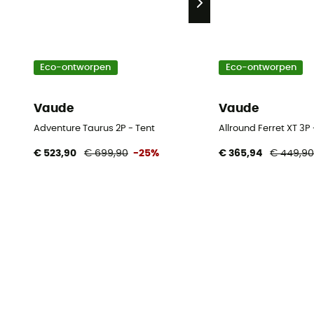
Eco-ontworpen
Eco-ontworpen
Vaude
Vaude
Adventure Taurus 2P - Tent
Allround Ferret XT 3P 
€ 523,90
€ 699,90
-25%
€ 365,94
€ 449,9