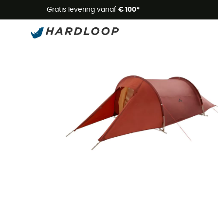
Zome
Gratis levering vanaf
€ 100*