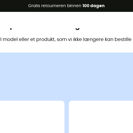
raanbiedingen 🔥 -5% EXTRA vanaf 2 producten* met code Su
Gratis retourneren binnen
100 dagen
Dit product is niet langer beschikbaa
model eller et produkt, som vi ikke længere kan bestill