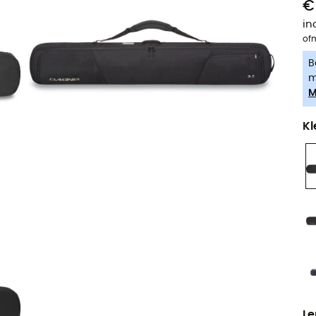
€ 
in
of
B
m
M
Kl
Le