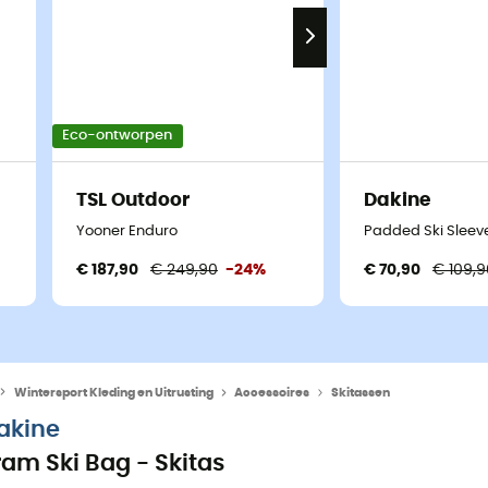
Eco-ontworpen
TSL Outdoor
Dakine
Yooner Enduro
Padded Ski Sleeve
€ 187,90
€ 249,90
-24%
€ 70,90
€ 109,9
Wintersport Kleding en Uitrusting
Accessoires
Skitassen
akine
ram Ski Bag - Skitas