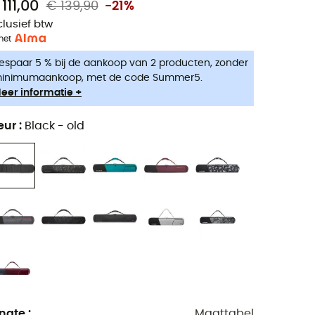
111,00
€ 139,90
-21%
clusief btw
met
espaar 5 % bij de aankoop van 2 producten, zonder
inimumaankoop, met de code Summer5.
eer informatie +
eur
:
Black - old
ngte
:
Maattabel