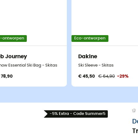
o-ontworpen
Eco-ontworpen
b Journey
Dakine
now Essential Ski Bag - Skitas
Ski Sleeve - Skitas
 78,90
€ 45,50
€ 64,90
-29%
-5% Extra - Code Summer5
D
T