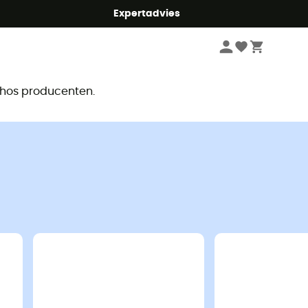
mmer5
Expertadvies
r
e hos producenten.