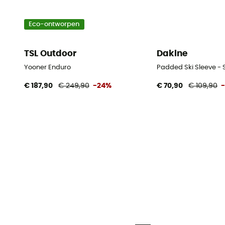
Eco-ontworpen
TSL Outdoor
Dakine
Yooner Enduro
Padded Ski Sleeve - 
€ 187,90
€ 249,90
-24%
€ 70,90
€ 109,90