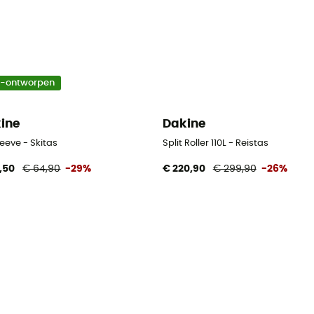
o-ontworpen
ine
Dakine
leeve - Skitas
Split Roller 110L - Reistas
,50
€ 64,90
-29%
€ 220,90
€ 299,90
-26%