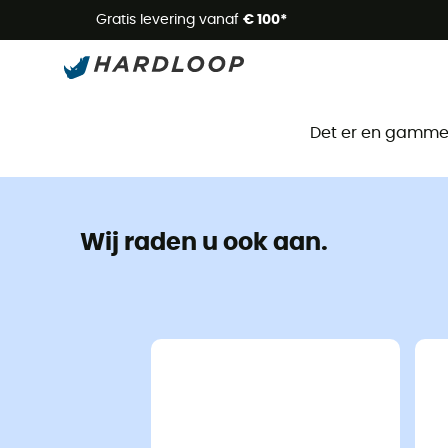
Zome
Gratis levering vanaf
€ 100*
Det er en gammel 
Wij raden u ook aan.