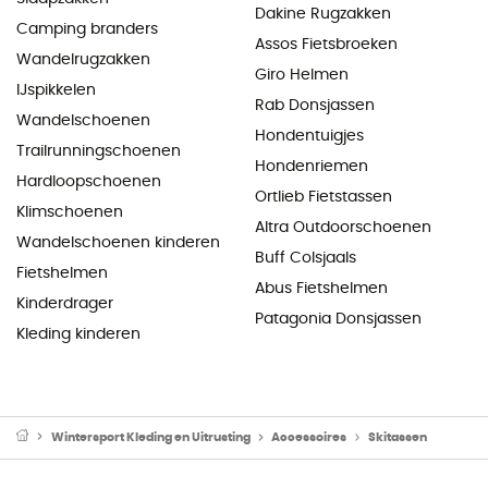
Dakine Rugzakken
Camping branders
Assos Fietsbroeken
Wandelrugzakken
Giro Helmen
IJspikkelen
Rab Donsjassen
Wandelschoenen
Hondentuigjes
Trailrunningschoenen
Hondenriemen
Hardloopschoenen
Ortlieb Fietstassen
Klimschoenen
Altra Outdoorschoenen
Wandelschoenen kinderen
Buff Colsjaals
Fietshelmen
Abus Fietshelmen
Kinderdrager
Patagonia Donsjassen
Kleding kinderen
Wintersport Kleding en Uitrusting
Accessoires
Skitassen