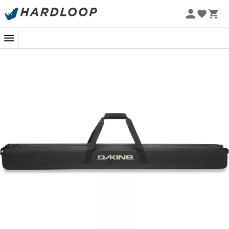
Zomeraanbiedingen 🔥 -5% EXTRA vanaf 2 producten* met
code Summer5
-5% Extra - Code Summer5