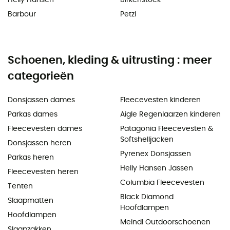
Barbour
Petzl
Schoenen, kleding & uitrusting : meer
categorieën
Donsjassen dames
Fleecevesten kinderen
Parkas dames
Aigle Regenlaarzen kinderen
Fleecevesten dames
Patagonia Fleecevesten &
Softshelljacken
Donsjassen heren
Pyrenex Donsjassen
Parkas heren
Helly Hansen Jassen
Fleecevesten heren
Columbia Fleecevesten
Tenten
Black Diamond
Slaapmatten
Hoofdlampen
Hoofdlampen
Meindl Outdoorschoenen
Slaapzakken