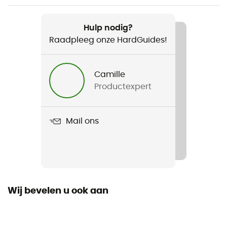
Aanbevolen voor
Alpine Skiën / Tourskiën / Freeride Skiën
Hulp nodig?
Raadpleeg onze HardGuides!
Gewicht
1,02 kg
Camille
Productexpert
Product
Padded Ski Sleeve
Mail ons
Materiaal
100% recycled polyester
Dimensie
19 x 13 x 175 cm
Wij bevelen u ook aan