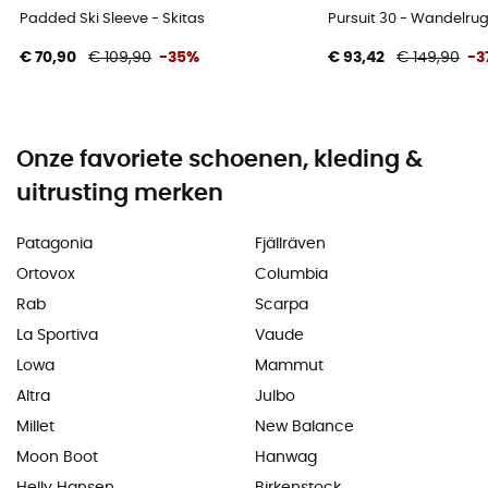
Padded Ski Sleeve - Skitas
Pursuit 30 - Wandelru
€ 70,90
€ 109,90
-35%
€ 93,42
€ 149,90
-3
Onze favoriete schoenen, kleding &
uitrusting merken
Patagonia
Fjällräven
Ortovox
Columbia
Rab
Scarpa
La Sportiva
Vaude
Lowa
Mammut
Altra
Julbo
Millet
New Balance
Moon Boot
Hanwag
Helly Hansen
Birkenstock