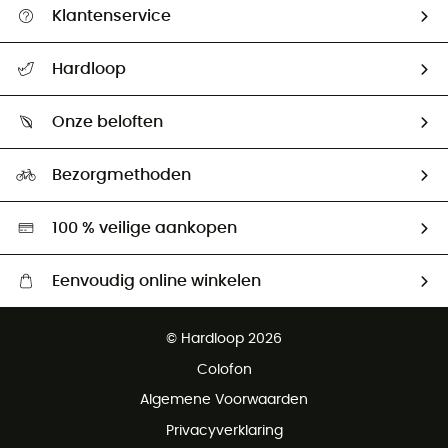
Klantenservice
Helpcentrum & contact
Hardloop
Mijn zending volgen
Wie zijn we ?
Retourzendingen & Terugbetalingen
Onze beloften
HardGuides
Maattabelen
Ecologische voetafdruk
Ambassadeurs
Bezorgmethoden
Tweedehands
Hardgreen
100 % veilige aankopen
Eenvoudig online winkelen
Gratis levering vanaf € 100
© Hardloop 2026
Gratis retourneren binnen 100 dagen
Colofon
Gratis klantenservice
Algemene Voorwaarden
Privacyverklaring