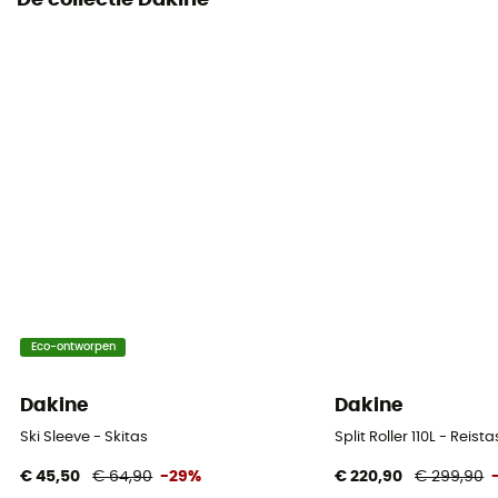
De collectie Dakine
Eco-ontworpen
Dakine
Dakine
Ski Sleeve - Skitas
Split Roller 110L - Reista
€ 45,50
€ 64,90
-29%
€ 220,90
€ 299,90