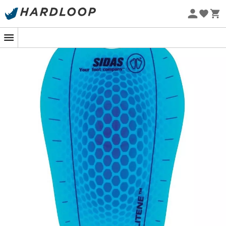
Zomeraanbiedingen 🔥 -5% EXTRA vanaf 2 producten* met
code Summer5
Eco-ontworpen