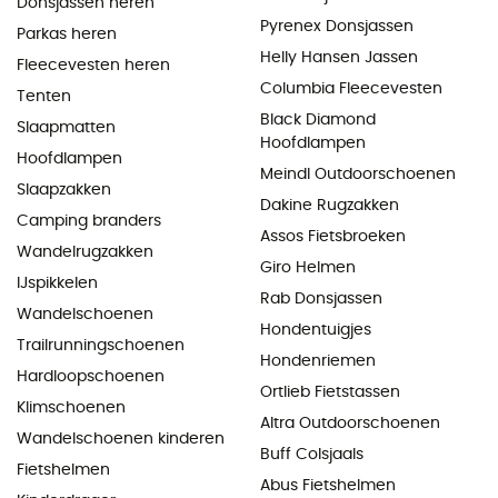
Donsjassen heren
Pyrenex Donsjassen
Parkas heren
Helly Hansen Jassen
Fleecevesten heren
Columbia Fleecevesten
Tenten
Black Diamond
Slaapmatten
Hoofdlampen
Hoofdlampen
Meindl Outdoorschoenen
Slaapzakken
Dakine Rugzakken
Camping branders
Assos Fietsbroeken
Wandelrugzakken
Giro Helmen
IJspikkelen
Rab Donsjassen
Wandelschoenen
Hondentuigjes
Trailrunningschoenen
Hondenriemen
Hardloopschoenen
Ortlieb Fietstassen
Klimschoenen
Altra Outdoorschoenen
Wandelschoenen kinderen
Buff Colsjaals
Fietshelmen
Abus Fietshelmen