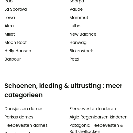
Rab
Scarpa
La Sportiva
Vaude
Lowa
Mammut
Altra
Julbo
Millet
New Balance
Moon Boot
Hanwag
Helly Hansen
Birkenstock
Barbour
Petzl
Schoenen, kleding & uitrusting : meer
categorieën
Donsjassen dames
Fleecevesten kinderen
Parkas dames
Aigle Regenlaarzen kinderen
Fleecevesten dames
Patagonia Fleecevesten &
Softshelljacken