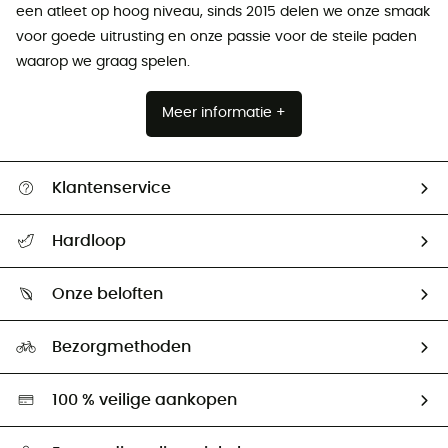
een atleet op hoog niveau, sinds 2015 delen we onze smaak
voor goede uitrusting en onze passie voor de steile paden
waarop we graag spelen.
Meer informatie +
Klantenservice
Helpcentrum & contact
Hardloop
Mijn zending volgen
Wie zijn we ?
Retourzendingen & Terugbetalingen
Onze beloften
HardGuides
Maattabelen
Ecologische voetafdruk
Ambassadeurs
Bezorgmethoden
Tweedehands
Hardgreen
100 % veilige aankopen