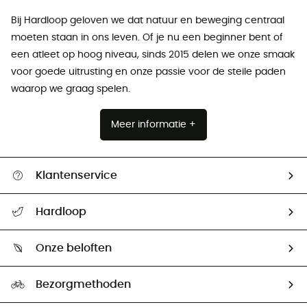
Bij Hardloop geloven we dat natuur en beweging centraal
moeten staan ​​in ons leven. Of je nu een beginner bent of
een atleet op hoog niveau, sinds 2015 delen we onze smaak
voor goede uitrusting en onze passie voor de steile paden
waarop we graag spelen.
Meer informatie +
Klantenservice
Helpcentrum & contact
Hardloop
Mijn zending volgen
Wie zijn we ?
Retourzendingen & Terugbetalingen
Onze beloften
HardGuides
Maattabelen
Ecologische voetafdruk
Ambassadeurs
Bezorgmethoden
Tweedehands