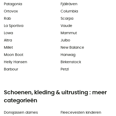
Patagonia
Fjällräven
Ortovox
Columbia
Rab
Scarpa
La Sportiva
Vaude
Lowa
Mammut
Altra
Julbo
Millet
New Balance
Moon Boot
Hanwag
Helly Hansen
Birkenstock
Barbour
Petzl
Schoenen, kleding & uitrusting : meer
categorieën
Donsjassen dames
Fleecevesten kinderen