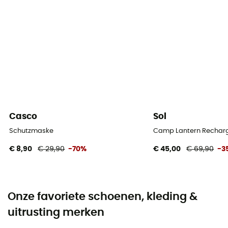
Casco
Sol
Schutzmaske
Camp Lantern Recharg
€ 8,90
€ 29,90
-70%
€ 45,00
€ 69,90
-3
Onze favoriete schoenen, kleding &
uitrusting merken