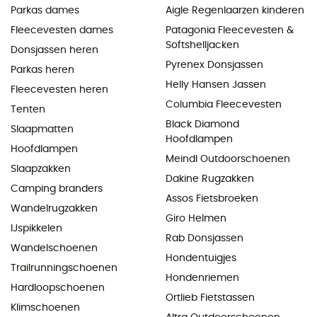
Parkas dames
Aigle Regenlaarzen kinderen
Fleecevesten dames
Patagonia Fleecevesten &
Softshelljacken
Donsjassen heren
Pyrenex Donsjassen
Parkas heren
Helly Hansen Jassen
Fleecevesten heren
Columbia Fleecevesten
Tenten
Black Diamond
Slaapmatten
Hoofdlampen
Hoofdlampen
Meindl Outdoorschoenen
Slaapzakken
Dakine Rugzakken
Camping branders
Assos Fietsbroeken
Wandelrugzakken
Giro Helmen
IJspikkelen
Rab Donsjassen
Wandelschoenen
Hondentuigjes
Trailrunningschoenen
Hondenriemen
Hardloopschoenen
Ortlieb Fietstassen
Klimschoenen