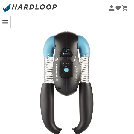
Zomeraanbiedingen 🔥 -5% EXTRA vanaf 2 producten* met
code Summer5
Wie heeft er nooit van gedroomd om zijn
skischoenen
warm aan te trekken? Of beter nog, warm en droog na
een korte lunchpauze?
Therm-Ic
is zich ervan bewust
dat het onaangenaam kan zijn om koude en vochtige
schoenen aan te trekken, vooral als de