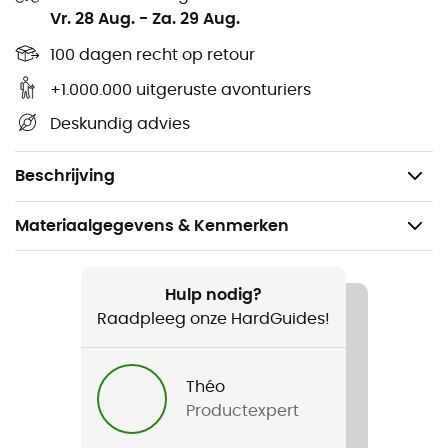
Vr. 28 Aug.
-
Za. 29 Aug.
Absorbeert onaangename geuren
Instelbare droogtijd op het apparaat
100 dagen recht op retour
Compact en stil
+1.000.000 uitgeruste avonturiers
Past in alle soorten en maten schoenen
Deskundig advies
Verstelbare buislengte
USB-oplaadpunt voor je telefoon
Beschrijving
Materiaalgegevens & Kenmerken
Aanbevolen voor
Wandelen / Alpine Skiën / Tourskiën / Trekking /
Hulp nodig?
Bergbeklimmen / Freeride Skiën
Raadpleeg onze HardGuides!
Product
Théo
Therm-Ic Refresher V2 (EU)
Productexpert