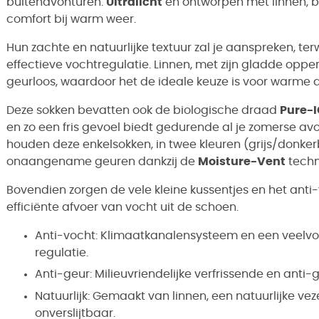
buitenavonturen.
Ultralicht
en ontworpen met linnen, b
comfort bij warm weer.
Hun zachte en natuurlijke textuur zal je aanspreken, ter
effectieve vochtregulatie. Linnen, met zijn gladde oppe
geurloos, waardoor het de ideale keuze is voor warme 
Deze sokken bevatten ook de biologische draad
Pure-I
en zo een fris gevoel biedt gedurende al je zomerse 
houden deze enkelsokken, in twee kleuren (grijs/donkerb
onaangename geuren dankzij de
Moisture-Vent
techn
Bovendien zorgen de vele kleine kussentjes en het ant
efficiënte afvoer van vocht uit de schoen.
Anti-vocht: Klimaatkanalensysteem en een veelvo
regulatie.
Anti-geur: Milieuvriendelijke verfrissende en anti
Natuurlijk: Gemaakt van linnen, een natuurlijke ve
onverslijtbaar.