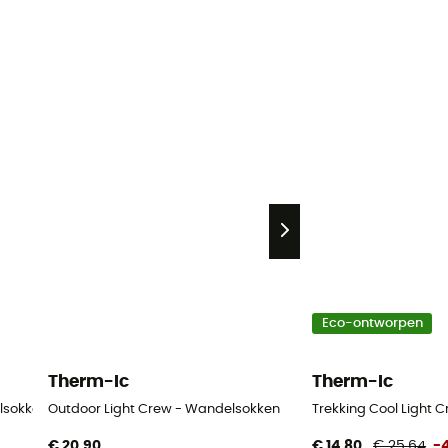
Eco-ontworpen
Therm-Ic
Therm-Ic
lsokken - Heren
Outdoor Light Crew - Wandelsokken
Trekking Cool Light 
€ 20,90
€ 14,80
€ 25,64
-