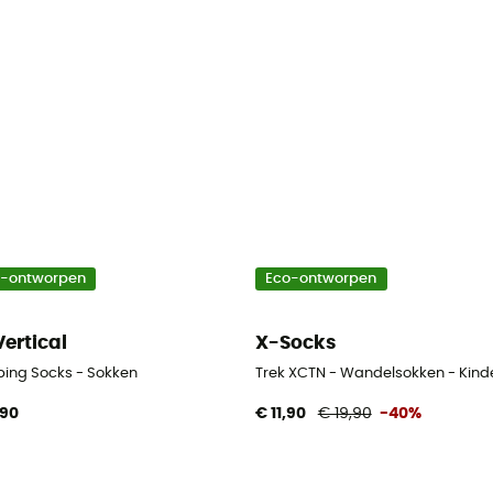
o-ontworpen
Eco-ontworpen
Vertical
X-Socks
bing Socks - Sokken
Trek XCTN - Wandelsokken - Kind
,90
€ 11,90
€ 19,90
-40%