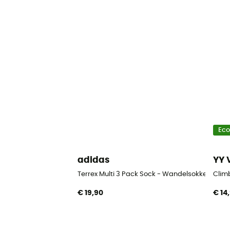
Ec
adidas
YY 
Terrex Multi 3 Pack Sock - Wandelsokken
Clim
€ 19,90
€ 14