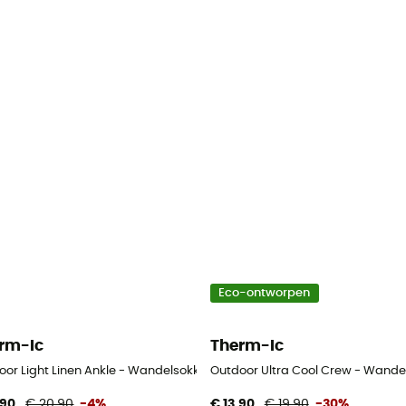
Eco-ontworpen
rm-Ic
Therm-Ic
n - Heren
oor Light Linen Ankle - Wandelsokken
Outdoor Ultra Cool Crew - Wande
,90
€ 20,90
-4%
€ 13,90
€ 19,90
-30%