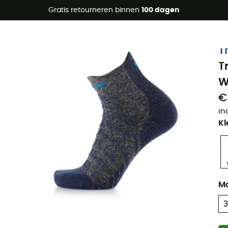
raanbiedingen 🔥 -5% EXTRA vanaf 2 producten* met code Su
Gratis retourneren binnen
100 dagen
Eco-ontworpen
T
T
W
€
in
Kl
M