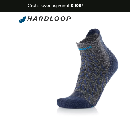
Zome
Gratis levering vanaf
€ 100*