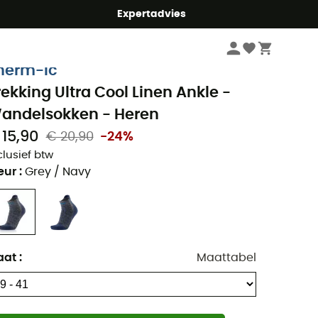
mmer5
Expertadvies
Heren
Kleding heren
Outdoorsokken heren
Wandelsokken heren
herm-Ic
rekking Ultra Cool Linen Ankle -
andelsokken - Heren
 15,90
€ 20,90
-24%
clusief btw
eur
:
Grey / Navy
aat
:
Maattabel