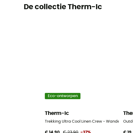
De collectie Therm-Ic
Eco-ontworpen
Therm-Ic
The
Trekking Ultra Cool Linen Crew - Wandelsokke
Outd
€ 14,90
€ 23,90
-37%
€ 19