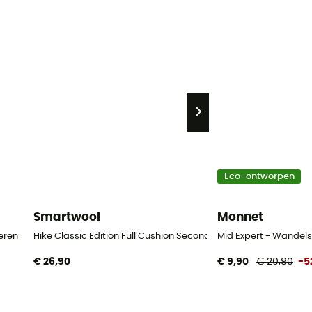
Eco-ontworpen
Smartwool
Monnet
eren
Hike Classic Edition Full Cushion Second Cut Crew Socks - Wa
Mid Expert - Wandel
€ 26,90
€ 9,90
€ 20,90
-5