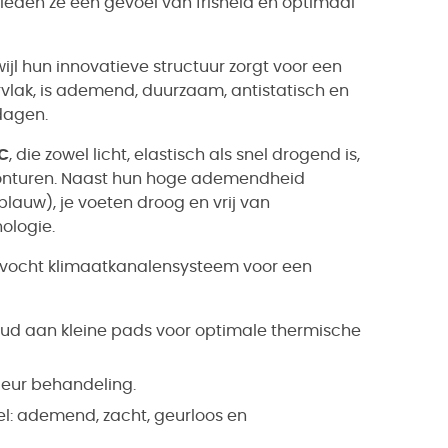
ieden ze een gevoel van frisheid en optimaal
wijl hun innovatieve structuur zorgt voor een
rvlak, is ademend, duurzaam, antistatisch en
dagen.
C
, die zowel licht, elastisch als snel drogend is,
avonturen. Naast hun hoge ademendheid
lauw), je voeten droog en vrij van
ologie.
i-vocht klimaatkanalensysteem voor een
ud aan kleine pads voor optimale thermische
-geur behandeling.
zel: ademend, zacht, geurloos en