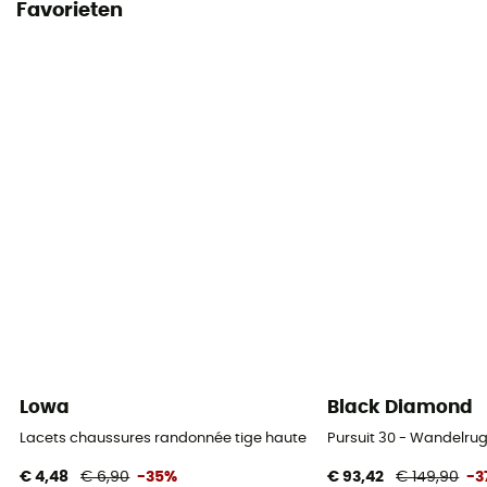
Favorieten
Lowa
Black Diamond
Lacets chaussures randonnée tige haute - Schoenveters
Pursuit 30 - Wandelru
€ 4,48
€ 6,90
-35%
€ 93,42
€ 149,90
-3