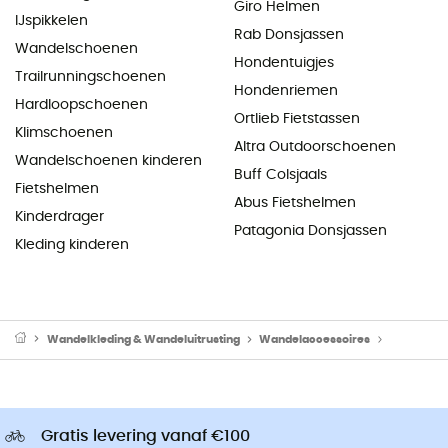
Giro Helmen
IJspikkelen
Rab Donsjassen
Wandelschoenen
Hondentuigjes
Trailrunningschoenen
Hondenriemen
Hardloopschoenen
Ortlieb Fietstassen
Klimschoenen
Altra Outdoorschoenen
Wandelschoenen kinderen
Buff Colsjaals
Fietshelmen
Abus Fietshelmen
Kinderdrager
Patagonia Donsjassen
Kleding kinderen
Wandelkleding & Wandeluitrusting
Wandelaccessoires
Veters W
Gratis levering vanaf €100