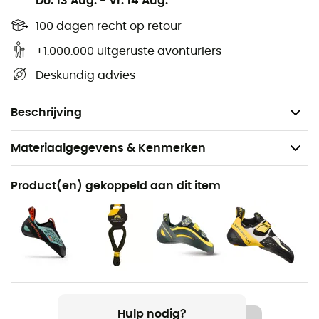
Do. 13 Aug.
-
Vr. 14 Aug.
150 cm!
100 dagen recht op retour
>> Ook
beschikbaar in
115 cm
!
+1.000.000 uitgeruste avonturiers
Reeks: Climbing,
Deskundig advies
Lengte: 150 cm,
Kleuren: zwart en geel.
Beschrijving
Materiaalgegevens & Kenmerken
Product
Product(en) gekoppeld aan dit item
Climbing Laces 150
Ongevouwen lengte
150 cm
Klimschoenen
Veterschoenen
Hulp nodig?