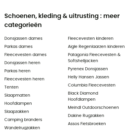
Schoenen, kleding & uitrusting : meer
categorieën
Donsjassen dames
Fleecevesten kinderen
Parkas dames
Aigle Regenlaarzen kinderen
Fleecevesten dames
Patagonia Fleecevesten &
Softshelljacken
Donsjassen heren
Pyrenex Donsjassen
Parkas heren
Helly Hansen Jassen
Fleecevesten heren
Columbia Fleecevesten
Tenten
Black Diamond
Slaapmatten
Hoofdlampen
Hoofdlampen
Meindl Outdoorschoenen
Slaapzakken
Dakine Rugzakken
Camping branders
Assos Fietsbroeken
Wandelrugzakken