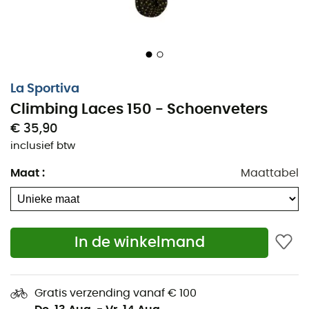
La Sportiva
Climbing Laces 150 - Schoenveters
€ 35,90
inclusief btw
Maat
:
Maattabel
In de winkelmand
Het is nutteloos om goede klimschoenen te hebben
zonder goede schoenveters!
Vervang de schoenveters van je La Sportiva
Gratis verzending vanaf € 100
klimschoenen met de vervangende Climbing Laces van