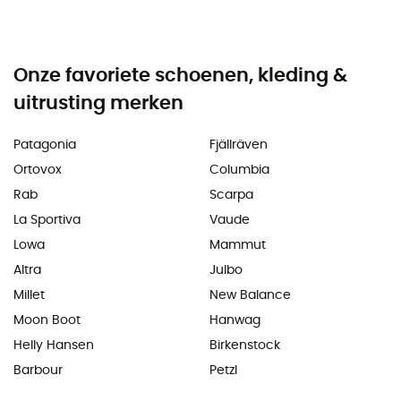
Onze favoriete schoenen, kleding &
uitrusting merken
Patagonia
Fjällräven
Ortovox
Columbia
Rab
Scarpa
La Sportiva
Vaude
Lowa
Mammut
Altra
Julbo
Millet
New Balance
Moon Boot
Hanwag
Helly Hansen
Birkenstock
Barbour
Petzl