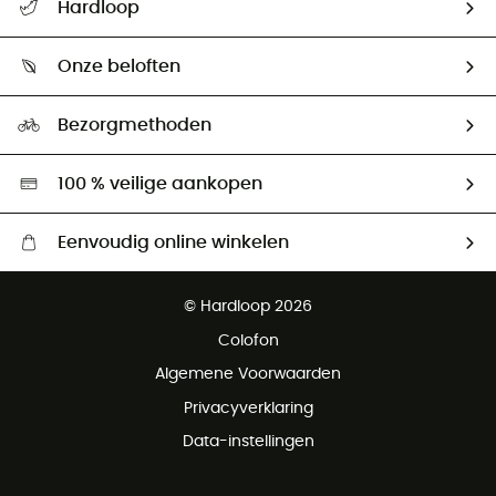
Hardloop
Mijn zending volgen
Wie zijn we ?
Retourzendingen & Terugbetalingen
Onze beloften
HardGuides
Maattabelen
Ecologische voetafdruk
Ambassadeurs
Bezorgmethoden
Tweedehands
Hardgreen
100 % veilige aankopen
Eenvoudig online winkelen
Gratis levering vanaf € 100
© Hardloop 2026
Gratis retourneren binnen 100 dagen
Colofon
Gratis klantenservice
Algemene Voorwaarden
Privacyverklaring
Data-instellingen