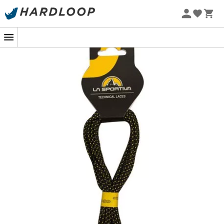
Zomeraanbiedingen 🔥 -5% EXTRA vanaf 2 producten* met
code Summer5